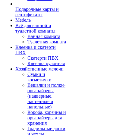
Подарочные карты и
сертификаты
Мебель
Всё для ванной и
туалетной комнаты
Ванная комната
Туалетная комната
Клеенка и скатерти
ПВХ
Скатерти ПВХ
Клеенка рулонная
Хозяйственные мелочи
Сумки и
косметички
Вешалки и полки-
органайзеры
(надверные,
настенные и
напольные)
Короба, корзины и
органайзеры для
хранения
Гладильные доски
и чехлы