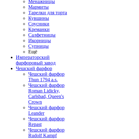
Менажницы
Мармиты
Тарелки для торта
Кувшины
Соусники
Креманки
Салфетницы
Икорницы
Супницы
Ещё
Императорский
фарфоровый завод
Чешский фарфор
Чешский фарфор
Thun 1794 a.s.
Чешский фарфор
Roman Lidicky,
Carlsbad, Queen's
Crown
Чешский фарфор
Leander
Чешский фарфор
Repast
Чешский фарфор
Rudolf Kampf