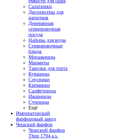
емкости для сыра
Салатники
Диспенсеры для
напитков
Деревянная
сервировочная
посуда
Наборы для воды
Сервировочные
блюда
Менажницы
Мармиты
Тарелки для торта
Кувшины
Соусники
Креманки
Салфетницы
Икорницы
Супницы
Ещё
Императорский
фарфоровый завод
Чешский фарфор
Чешский фарфор
Thun 1794 a.s.