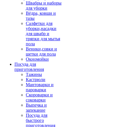
Швабры и наборы
для уборки
Вёдра, ковши и
тазы
Салфетки для
уборки,насадки
для швабр и
тряпки для мытья
пола
Веники,совки и
щетки для пола
Окномойки
Посуда для
приготовления
Тажины
Кастрюли
Мантоварки и
пароварки
Скороварки и
соковарки
Выпечка и
запекание
Посуда для
быстрого
приготовления