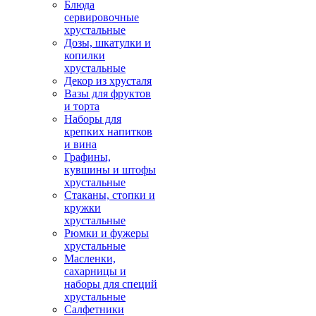
Блюда
сервировочные
хрустальные
Дозы, шкатулки и
копилки
хрустальные
Декор из хрусталя
Вазы для фруктов
и торта
Наборы для
крепких напитков
и вина
Графины,
кувшины и штофы
хрустальные
Стаканы, стопки и
кружки
хрустальные
Рюмки и фужеры
хрустальные
Масленки,
сахарницы и
наборы для специй
хрустальные
Салфетники