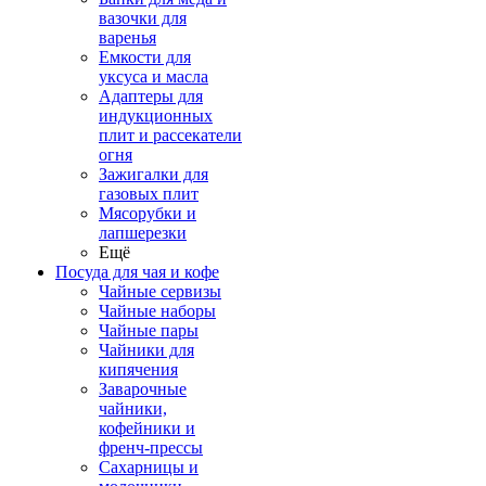
вазочки для
варенья
Емкости для
уксуса и масла
Адаптеры для
индукционных
плит и рассекатели
огня
Зажигалки для
газовых плит
Мясорубки и
лапшерезки
Ещё
Посуда для чая и кофе
Чайные сервизы
Чайные наборы
Чайные пары
Чайники для
кипячения
Заварочные
чайники,
кофейники и
френч-прессы
Сахарницы и