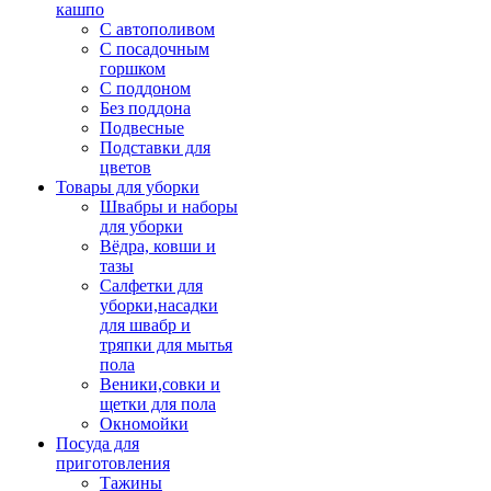
кашпо
С автополивом
С посадочным
горшком
С поддоном
Без поддона
Подвесные
Подставки для
цветов
Товары для уборки
Швабры и наборы
для уборки
Вёдра, ковши и
тазы
Салфетки для
уборки,насадки
для швабр и
тряпки для мытья
пола
Веники,совки и
щетки для пола
Окномойки
Посуда для
приготовления
Тажины