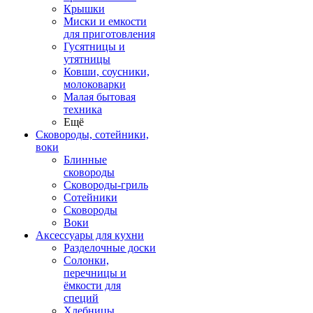
Крышки
Миски и емкости
для приготовления
Гусятницы и
утятницы
Ковши, соусники,
молоковарки
Малая бытовая
техника
Ещё
Сковороды, сотейники,
воки
Блинные
сковороды
Сковороды-гриль
Сотейники
Сковороды
Воки
Аксессуары для кухни
Разделочные доски
Солонки,
перечницы и
ёмкости для
специй
Хлебницы