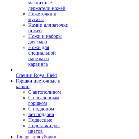
магнитные
держатели ножей
Ножеточки и
мусаты
Камни для заточки
ножей
Ножи и наборы
для сыра
Ножи для
специальной
нарезки и
карвинга
Специи Royal Field
Горшки цветочные и
кашпо
С автополивом
С посадочным
горшком
С поддоном
Без поддона
Подвесные
Подставки для
цветов
Товары для уборки