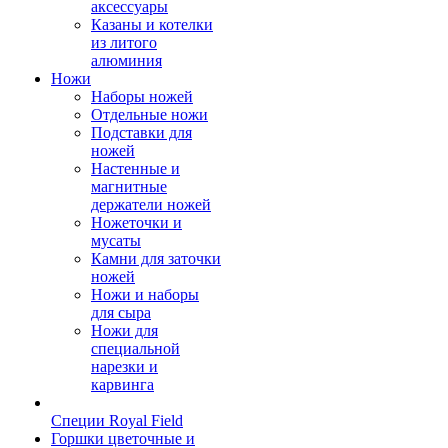
аксессуары
Казаны и котелки
из литого
алюминия
Ножи
Наборы ножей
Отдельные ножи
Подставки для
ножей
Настенные и
магнитные
держатели ножей
Ножеточки и
мусаты
Камни для заточки
ножей
Ножи и наборы
для сыра
Ножи для
специальной
нарезки и
карвинга
Специи Royal Field
Горшки цветочные и