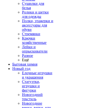
Сушилки для
белья
Ролики и щетки
для одежды
Полки, этажерки и
аксессуары для
обуви
Стремянки
Крючки
хозяйственные
Лейки и
опрыскиватели
Разное
Ещё
Бытовая химия
Новый год
Елочные игрушки
и украшения
Статуэтки,
игрушки и
фигурки
Новогодний
текстиль
Новогодние
венки, ветки, ели