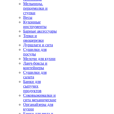
Мельницы.
перцемолки и
ступки
Весы
Кухонные
инструменты
Барные аксессуары
Терки и
овощерезки
Дуршлаги и сита
Сушилки для
посуды
Мелочи для кухни
Ланч-боксы и
контейнеры
Сушилки для
салата
Банки для
сыпучих
продуктов
Соковыжималки и
сита механические
Органайзеры для
кухни
Банки для меда и