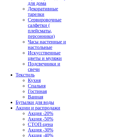
для дома
Декоративные
тарелки
Сервировочные
салфетки (
плейсматы,
персонники)
Часы настенные и
настольные
Искусственные
цветы и муляжи
Подсвечники и
свечи
Текстиль
Кухня
Спальня
Гостиная
Ванная
Бутылки для воды
Акции и распродажи
Акция -20%
Акция -50%
СТОП-цена
Акция -30%
Акция -40%