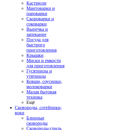
Кастрюли
Мантоварки и
пароварки
Скороварки и
соковарки
Выпечка и
запекание
Посуда для
быстрого
приготовления
Крышки
Миски и емкости
для приготовления
Гусятницы и
утятницы
Ковши, соусники,
молоковарки
Малая бытовая
техника
Ещё
Сковороды, сотейники,
воки
Блинные
сковороды
Сковороды-гриль