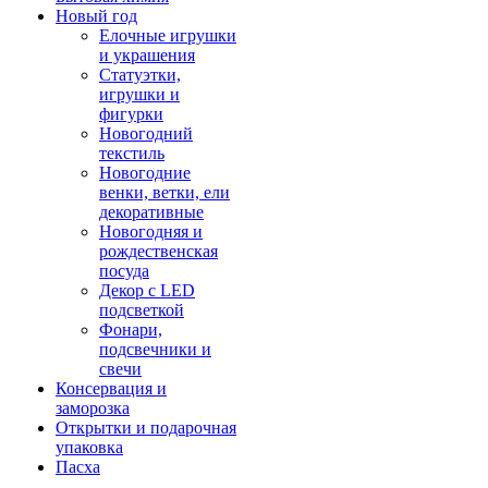
Новый год
Елочные игрушки
и украшения
Статуэтки,
игрушки и
фигурки
Новогодний
текстиль
Новогодние
венки, ветки, ели
декоративные
Новогодняя и
рождественская
посуда
Декор с LED
подсветкой
Фонари,
подсвечники и
свечи
Консервация и
заморозка
Открытки и подарочная
упаковка
Пасха