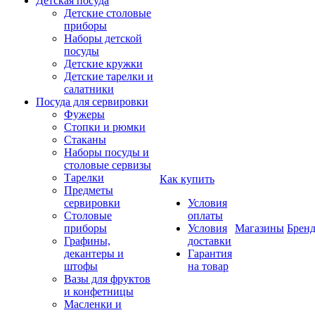
Детская посуда
Детские столовые
приборы
Наборы детской
посуды
Детские кружки
Детские тарелки и
салатники
Посуда для сервировки
Фужеры
Стопки и рюмки
Стаканы
Наборы посуды и
столовые сервизы
Тарелки
Как купить
Предметы
сервировки
Условия
Столовые
оплаты
приборы
Условия
Магазины
Брен
Графины,
доставки
декантеры и
Гарантия
штофы
на товар
Вазы для фруктов
и конфетницы
Масленки и