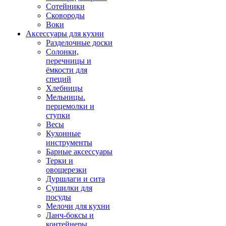
Сотейники
Сковороды
Воки
Аксессуары для кухни
Разделочные доски
Солонки,
перечницы и
ёмкости для
специй
Хлебницы
Мельницы.
перцемолки и
ступки
Весы
Кухонные
инструменты
Барные аксессуары
Терки и
овощерезки
Дуршлаги и сита
Сушилки для
посуды
Мелочи для кухни
Ланч-боксы и
контейнеры