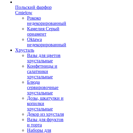
Польский фарфор
Сmielow
Рококо
недекорированный
Камелия Серый
орнамент
Oktawa
недекорированный
Хрусталь
Вазы для цветов
хрустальные
Конфетницы и
салатники
хрустальные
Блюда
сервировочные
хрустальные
Дозы, шкатулки и
копилки
хрустальные
Декор из хрусталя
Вазы для фруктов
и торта
Наборы для