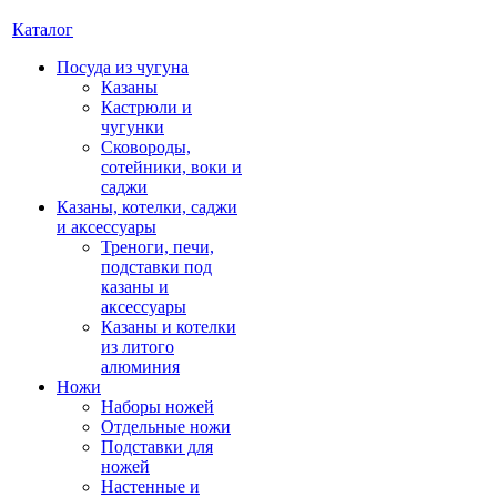
Каталог
Посуда из чугуна
Казаны
Кастрюли и
чугунки
Сковороды,
сотейники, воки и
саджи
Казаны, котелки, саджи
и аксессуары
Треноги, печи,
подставки под
казаны и
аксессуары
Казаны и котелки
из литого
алюминия
Ножи
Наборы ножей
Отдельные ножи
Подставки для
ножей
Настенные и