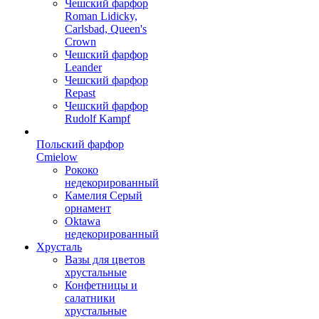
Чешский фарфор
Roman Lidicky,
Carlsbad, Queen's
Crown
Чешский фарфор
Leander
Чешский фарфор
Repast
Чешский фарфор
Rudolf Kampf
Польский фарфор
Сmielow
Рококо
недекорированный
Камелия Серый
орнамент
Oktawa
недекорированный
Хрусталь
Вазы для цветов
хрустальные
Конфетницы и
салатники
хрустальные