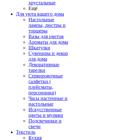
хрустальные
Ещё
Для уюта вашего дома
Настольные
лампы, люстры и
торшеры
Вазы для цветов
Ароматы для дома
Шкатулки
Сувениры и декор
для дома
Декоративные
тарелки
Сервировочные
салфетки (
плейсматы,
персонники)
Часы настенные и
настольные
Искусственные
цветы и муляжи
Подсвечники и
свечи
Текстиль
Кухня