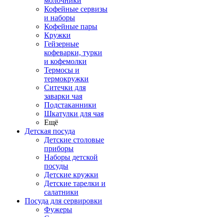
молочники
Кофейные сервизы
и наборы
Кофейные пары
Кружки
Гейзерные
кофеварки, турки
и кофемолки
Термосы и
термокружки
Ситечки для
заварки чая
Подстаканники
Шкатулки для чая
Ещё
Детская посуда
Детские столовые
приборы
Наборы детской
посуды
Детские кружки
Детские тарелки и
салатники
Посуда для сервировки
Фужеры