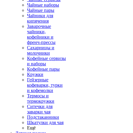
Чайные наборы
Чайные пары
Чайники для
кипячения
Заварочные
чайники,
кофейники и
френч-прессы
Сахарницы и
молочники
Кофейные сервизы
и наборы
Кофейные пары
Кружки
Гейзерные
кофеварки, турки
и кофемолки
Термосы и
термокружки
Ситечки для
заварки чая
Подстаканники
Шкатулки для чая
Ещё