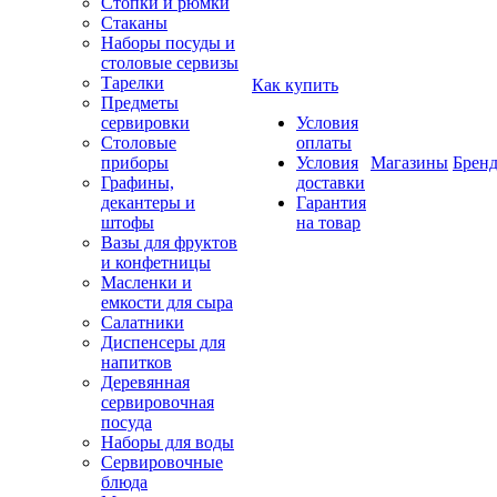
Стопки и рюмки
Стаканы
Наборы посуды и
столовые сервизы
Тарелки
Как купить
Предметы
сервировки
Условия
Столовые
оплаты
приборы
Условия
Магазины
Брен
Графины,
доставки
декантеры и
Гарантия
штофы
на товар
Вазы для фруктов
и конфетницы
Масленки и
емкости для сыра
Салатники
Диспенсеры для
напитков
Деревянная
сервировочная
посуда
Наборы для воды
Сервировочные
блюда