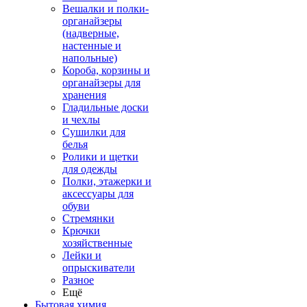
Вешалки и полки-
органайзеры
(надверные,
настенные и
напольные)
Короба, корзины и
органайзеры для
хранения
Гладильные доски
и чехлы
Сушилки для
белья
Ролики и щетки
для одежды
Полки, этажерки и
аксессуары для
обуви
Стремянки
Крючки
хозяйственные
Лейки и
опрыскиватели
Разное
Ещё
Бытовая химия