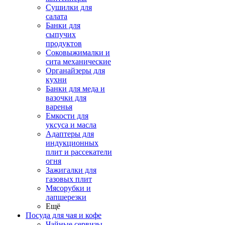
Сушилки для
салата
Банки для
сыпучих
продуктов
Соковыжималки и
сита механические
Органайзеры для
кухни
Банки для меда и
вазочки для
варенья
Емкости для
уксуса и масла
Адаптеры для
индукционных
плит и рассекатели
огня
Зажигалки для
газовых плит
Мясорубки и
лапшерезки
Ещё
Посуда для чая и кофе
Чайные сервизы