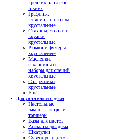
крепких напитков
и вина
Графины,
кувшины и штофы
хрустальные
Стаканы, стопки и
кружки
хрустальные
Рюмки и фужеры
хрустальные
Масленки,
сахарницы и
наборы для специй
хрустальные
Салфетники
хрустальные
Ещё
Для уюта вашего дома
Настольные
лампы, люстры и
торшеры
Вазы для цветов
Ароматы для дома
Шкатулки
Сувениры и декор