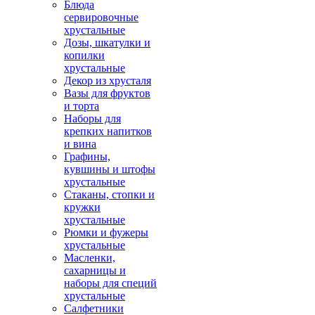
Блюда
сервировочные
хрустальные
Дозы, шкатулки и
копилки
хрустальные
Декор из хрусталя
Вазы для фруктов
и торта
Наборы для
крепких напитков
и вина
Графины,
кувшины и штофы
хрустальные
Стаканы, стопки и
кружки
хрустальные
Рюмки и фужеры
хрустальные
Масленки,
сахарницы и
наборы для специй
хрустальные
Салфетники