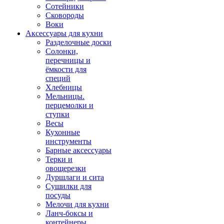
Сотейники
Сковороды
Воки
Аксессуары для кухни
Разделочные доски
Солонки,
перечницы и
ёмкости для
специй
Хлебницы
Мельницы.
перцемолки и
ступки
Весы
Кухонные
инструменты
Барные аксессуары
Терки и
овощерезки
Дуршлаги и сита
Сушилки для
посуды
Мелочи для кухни
Ланч-боксы и
контейнеры