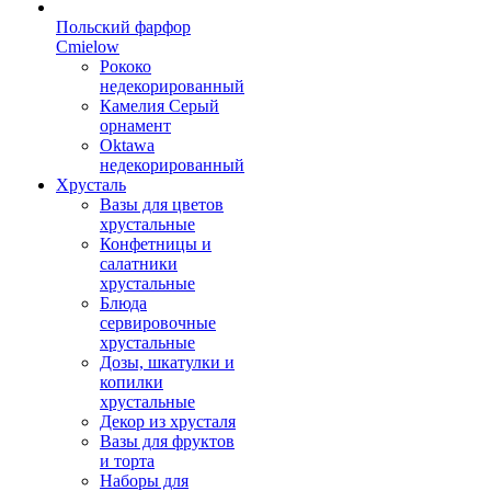
Польский фарфор
Сmielow
Рококо
недекорированный
Камелия Серый
орнамент
Oktawa
недекорированный
Хрусталь
Вазы для цветов
хрустальные
Конфетницы и
салатники
хрустальные
Блюда
сервировочные
хрустальные
Дозы, шкатулки и
копилки
хрустальные
Декор из хрусталя
Вазы для фруктов
и торта
Наборы для