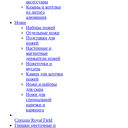
аксессуары
Казаны и котелки
из литого
алюминия
Ножи
Наборы ножей
Отдельные ножи
Подставки для
ножей
Настенные и
магнитные
держатели ножей
Ножеточки и
мусаты
Камни для заточки
ножей
Ножи и наборы
для сыра
Ножи для
специальной
нарезки и
карвинга
Специи Royal Field
Горшки цветочные и