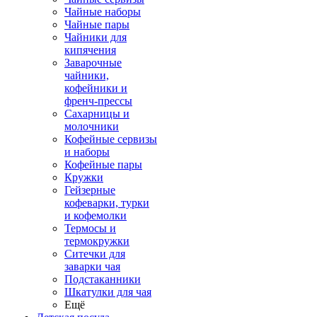
Чайные наборы
Чайные пары
Чайники для
кипячения
Заварочные
чайники,
кофейники и
френч-прессы
Сахарницы и
молочники
Кофейные сервизы
и наборы
Кофейные пары
Кружки
Гейзерные
кофеварки, турки
и кофемолки
Термосы и
термокружки
Ситечки для
заварки чая
Подстаканники
Шкатулки для чая
Ещё