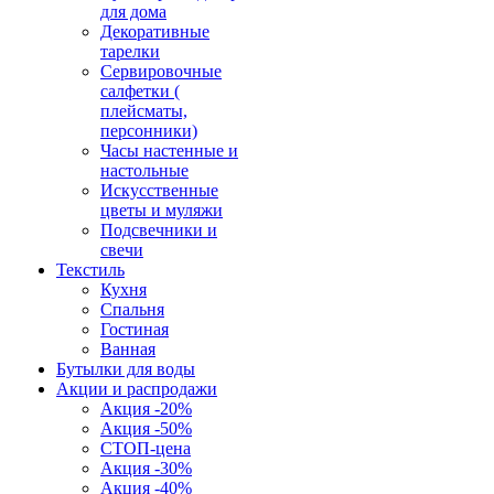
для дома
Декоративные
тарелки
Сервировочные
салфетки (
плейсматы,
персонники)
Часы настенные и
настольные
Искусственные
цветы и муляжи
Подсвечники и
свечи
Текстиль
Кухня
Спальня
Гостиная
Ванная
Бутылки для воды
Акции и распродажи
Акция -20%
Акция -50%
СТОП-цена
Акция -30%
Акция -40%