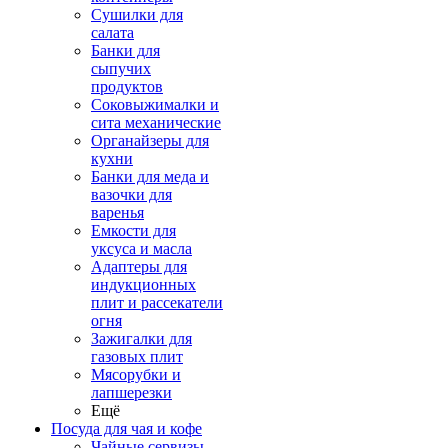
Сушилки для
салата
Банки для
сыпучих
продуктов
Соковыжималки и
сита механические
Органайзеры для
кухни
Банки для меда и
вазочки для
варенья
Емкости для
уксуса и масла
Адаптеры для
индукционных
плит и рассекатели
огня
Зажигалки для
газовых плит
Мясорубки и
лапшерезки
Ещё
Посуда для чая и кофе
Чайные сервизы