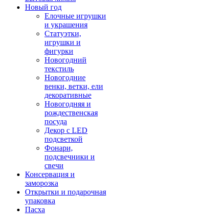
Новый год
Елочные игрушки
и украшения
Статуэтки,
игрушки и
фигурки
Новогодний
текстиль
Новогодние
венки, ветки, ели
декоративные
Новогодняя и
рождественская
посуда
Декор с LED
подсветкой
Фонари,
подсвечники и
свечи
Консервация и
заморозка
Открытки и подарочная
упаковка
Пасха