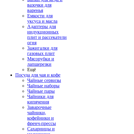
вазочки для
варенья
Емкости для
уксуса и масла
Адаптеры для
индукционных
плит и рассекатели
огня
Зажигалки для
газовых плит
Мясорубки и
лапшерезки
Ещё
Посуда для чая и кофе
Чайные сервизы
Чайные наборы
Чайные пары
Чайники для
кипячения
Заварочные
чайники,
кофейники и
френч-прессы
Сахарницы и