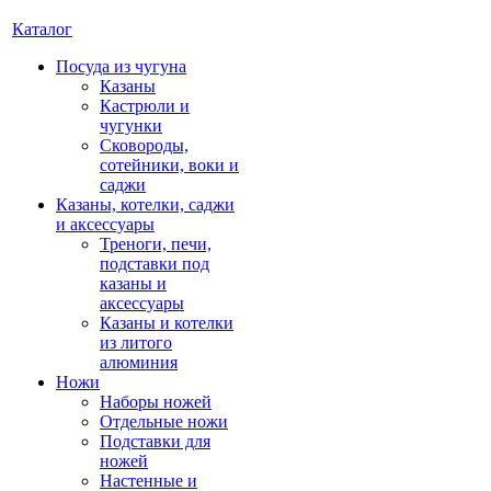
Каталог
Посуда из чугуна
Казаны
Кастрюли и
чугунки
Сковороды,
сотейники, воки и
саджи
Казаны, котелки, саджи
и аксессуары
Треноги, печи,
подставки под
казаны и
аксессуары
Казаны и котелки
из литого
алюминия
Ножи
Наборы ножей
Отдельные ножи
Подставки для
ножей
Настенные и