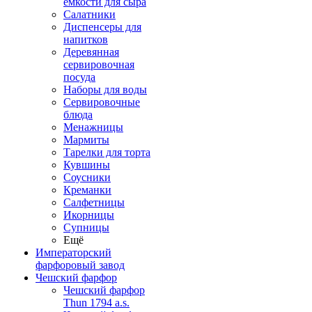
емкости для сыра
Салатники
Диспенсеры для
напитков
Деревянная
сервировочная
посуда
Наборы для воды
Сервировочные
блюда
Менажницы
Мармиты
Тарелки для торта
Кувшины
Соусники
Креманки
Салфетницы
Икорницы
Супницы
Ещё
Императорский
фарфоровый завод
Чешский фарфор
Чешский фарфор
Thun 1794 a.s.