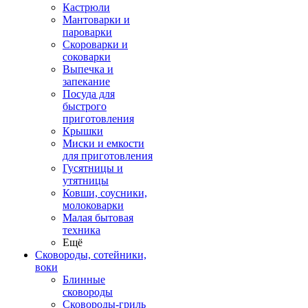
Кастрюли
Мантоварки и
пароварки
Скороварки и
соковарки
Выпечка и
запекание
Посуда для
быстрого
приготовления
Крышки
Миски и емкости
для приготовления
Гусятницы и
утятницы
Ковши, соусники,
молоковарки
Малая бытовая
техника
Ещё
Сковороды, сотейники,
воки
Блинные
сковороды
Сковороды-гриль