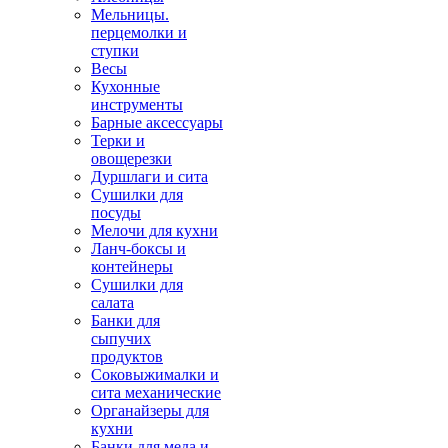
Мельницы.
перцемолки и
ступки
Весы
Кухонные
инструменты
Барные аксессуары
Терки и
овощерезки
Дуршлаги и сита
Сушилки для
посуды
Мелочи для кухни
Ланч-боксы и
контейнеры
Сушилки для
салата
Банки для
сыпучих
продуктов
Соковыжималки и
сита механические
Органайзеры для
кухни
Банки для меда и