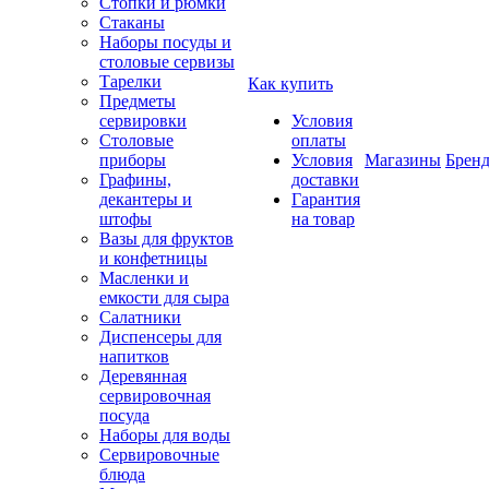
Стопки и рюмки
Стаканы
Наборы посуды и
столовые сервизы
Тарелки
Как купить
Предметы
сервировки
Условия
Столовые
оплаты
приборы
Условия
Магазины
Брен
Графины,
доставки
декантеры и
Гарантия
штофы
на товар
Вазы для фруктов
и конфетницы
Масленки и
емкости для сыра
Салатники
Диспенсеры для
напитков
Деревянная
сервировочная
посуда
Наборы для воды
Сервировочные
блюда