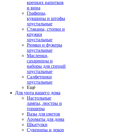
крепких напитков
и вина
Графины,
кувшины и штофы
хрустальные
Стаканы, стопки и
кружки
хрустальные
Рюмки и фужеры
хрустальные
Масленки,
сахарницы и
наборы для специй
хрустальные
Салфетники
хрустальные
Ещё
Для уюта вашего дома
Настольные
лампы, люстры и
торшеры
Вазы для цветов
Ароматы для дома
Шкатулки
Сувениры и декор