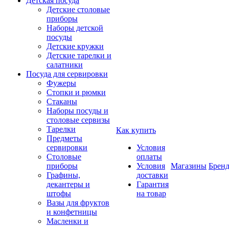
Детская посуда
Детские столовые
приборы
Наборы детской
посуды
Детские кружки
Детские тарелки и
салатники
Посуда для сервировки
Фужеры
Стопки и рюмки
Стаканы
Наборы посуды и
столовые сервизы
Тарелки
Как купить
Предметы
сервировки
Условия
Столовые
оплаты
приборы
Условия
Магазины
Брен
Графины,
доставки
декантеры и
Гарантия
штофы
на товар
Вазы для фруктов
и конфетницы
Масленки и