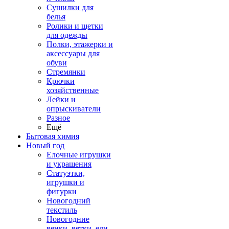
Сушилки для
белья
Ролики и щетки
для одежды
Полки, этажерки и
аксессуары для
обуви
Стремянки
Крючки
хозяйственные
Лейки и
опрыскиватели
Разное
Ещё
Бытовая химия
Новый год
Елочные игрушки
и украшения
Статуэтки,
игрушки и
фигурки
Новогодний
текстиль
Новогодние
венки, ветки, ели