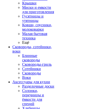
Крышки
Миски и емкости
для приготовления
Гусятницы и
утятницы
Ковши, соусники,
молоковарки
Малая бытовая
техника
Ещё
Сковороды, сотейники,
воки
Блинные
сковороды
Сковороды-гриль
Сотейники
Сковороды
Воки
Аксессуары для кухни
Разделочные доски
Солонки,
перечницы и
ёмкости для
специй
Хлебницы