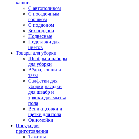
кашпо
С автополивом
С посадочным
горшком
С поддоном
Без поддона
Подвесные
Подставки для
цветов
Товары для уборки
Швабры и наборы
для уборки
Вёдра, ковши и
тазы
Салфетки для
уборки,насадки
для швабр и
тряпки для мытья
пола
Веники,совки и
щетки для пола
Окномойки
Посуда для
приготовления
Тажины