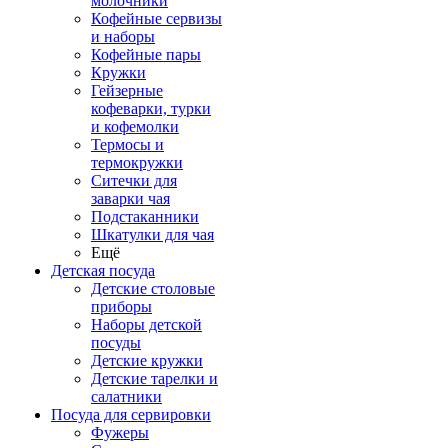
молочники
Кофейные сервизы
и наборы
Кофейные пары
Кружки
Гейзерные
кофеварки, турки
и кофемолки
Термосы и
термокружки
Ситечки для
заварки чая
Подстаканники
Шкатулки для чая
Ещё
Детская посуда
Детские столовые
приборы
Наборы детской
посуды
Детские кружки
Детские тарелки и
салатники
Посуда для сервировки
Фужеры