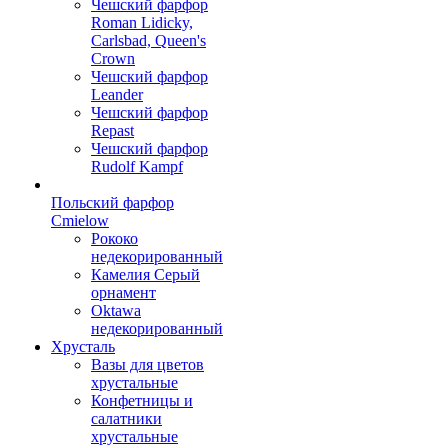
Чешский фарфор
Roman Lidicky,
Carlsbad, Queen's
Crown
Чешский фарфор
Leander
Чешский фарфор
Repast
Чешский фарфор
Rudolf Kampf
Польский фарфор
Сmielow
Рококо
недекорированный
Камелия Серый
орнамент
Oktawa
недекорированный
Хрусталь
Вазы для цветов
хрустальные
Конфетницы и
салатники
хрустальные