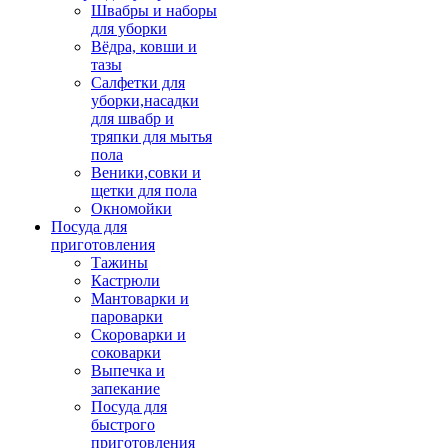
Швабры и наборы
для уборки
Вёдра, ковши и
тазы
Салфетки для
уборки,насадки
для швабр и
тряпки для мытья
пола
Веники,совки и
щетки для пола
Окномойки
Посуда для
приготовления
Тажины
Кастрюли
Мантоварки и
пароварки
Скороварки и
соковарки
Выпечка и
запекание
Посуда для
быстрого
приготовления