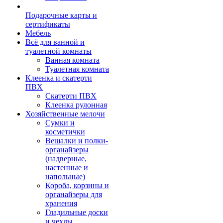
Подарочные карты и
сертификаты
Мебель
Всё для ванной и
туалетной комнаты
Ванная комната
Туалетная комната
Клеенка и скатерти
ПВХ
Скатерти ПВХ
Клеенка рулонная
Хозяйственные мелочи
Сумки и
косметички
Вешалки и полки-
органайзеры
(надверные,
настенные и
напольные)
Короба, корзины и
органайзеры для
хранения
Гладильные доски
и чехлы