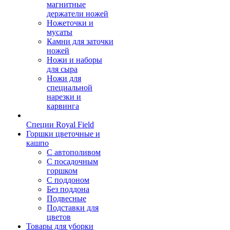
магнитные
держатели ножей
Ножеточки и
мусаты
Камни для заточки
ножей
Ножи и наборы
для сыра
Ножи для
специальной
нарезки и
карвинга
Специи Royal Field
Горшки цветочные и
кашпо
С автополивом
С посадочным
горшком
С поддоном
Без поддона
Подвесные
Подставки для
цветов
Товары для уборки