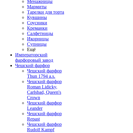
Менажницы
Мармиты
Тарелки для торта
Кувшины
Соусники
Креманки
Салфетницы
Икорницы
Супницы
Ещё
Императорский
фарфоровый завод
Чешский фарфор
Чешский фарфор
Thun 1794 a.s.
Чешский фарфор
Roman Lidicky,
Carlsbad, Queen's
Crown
Чешский фарфор
Leander
Чешский фарфор
Repast
Чешский фарфор
Rudolf Kampf