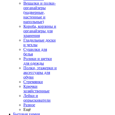
Вешалки и полки-
органайзеры
(надверные,
настенные и
напольные)
Короба, корзины и
органайзеры для
хранения
Гладильные доски
и чехлы
Сушилки для
белья
Ролики и щетки
для одежды
Полки, этажерки и
аксессуары для
обуви
Стремянки
Крючки
хозяйственные
Лейки и
опрыскиватели
Разное
Ещё
Бытовая химия