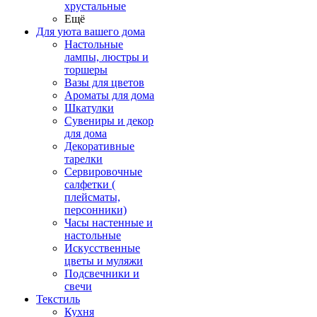
хрустальные
Ещё
Для уюта вашего дома
Настольные
лампы, люстры и
торшеры
Вазы для цветов
Ароматы для дома
Шкатулки
Сувениры и декор
для дома
Декоративные
тарелки
Сервировочные
салфетки (
плейсматы,
персонники)
Часы настенные и
настольные
Искусственные
цветы и муляжи
Подсвечники и
свечи
Текстиль
Кухня