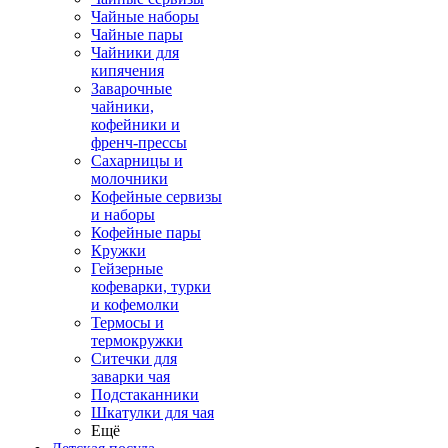
Чайные наборы
Чайные пары
Чайники для
кипячения
Заварочные
чайники,
кофейники и
френч-прессы
Сахарницы и
молочники
Кофейные сервизы
и наборы
Кофейные пары
Кружки
Гейзерные
кофеварки, турки
и кофемолки
Термосы и
термокружки
Ситечки для
заварки чая
Подстаканники
Шкатулки для чая
Ещё