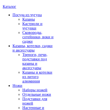
Каталог
Посуда из чугуна
Казаны
Кастрюли и
чугунки
Сковороды,
сотейники, воки и
саджи
Казаны, котелки, саджи
и аксессуары
Треноги, печи,
подставки под
казаны и
аксессуары
Казаны и котелки
из литого
алюминия
Ножи
Наборы ножей
Отдельные ножи
Подставки для
ножей
Настенные и