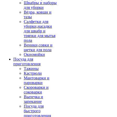
Швабры и наборы
для уборки
Вёдра, ковши и
тазы
Салфетки для
уборки,насадки
для швабр и
тряпки для мытья
пола
Веники,совки и
щетки для пола
Окномойки
Посуда для
приготовления
Тажины
Кастрюли
Мантоварки и
пароварки
Скороварки и
соковарки
Выпечка и
запекание
Посуда для
быстрого
приготовления