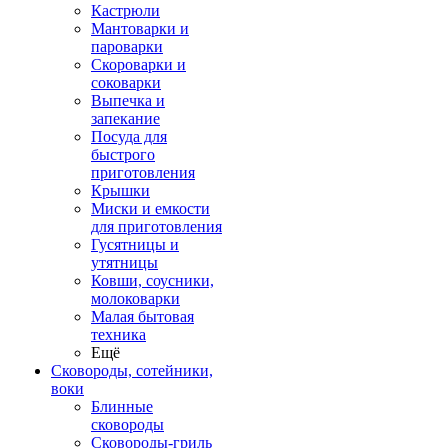
Кастрюли
Мантоварки и
пароварки
Скороварки и
соковарки
Выпечка и
запекание
Посуда для
быстрого
приготовления
Крышки
Миски и емкости
для приготовления
Гусятницы и
утятницы
Ковши, соусники,
молоковарки
Малая бытовая
техника
Ещё
Сковороды, сотейники,
воки
Блинные
сковороды
Сковороды-гриль