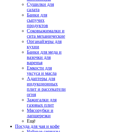
Сушилки для
салата
Банки для
сыпучих
продуктов
Соковыжималки и
сита механические
Органайзеры для
кухни
Банки для меда и
вазочки для
варенья
Емкости для
уксуса и масла
Адаптеры для
индукционных
плит и рассекатели
огня
Зажигалки для
газовых плит
Мясорубки и
лапшерезки
Ещё
Посуда для чая и кофе
Чайные сервизы