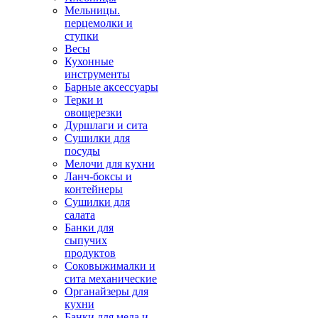
Мельницы.
перцемолки и
ступки
Весы
Кухонные
инструменты
Барные аксессуары
Терки и
овощерезки
Дуршлаги и сита
Сушилки для
посуды
Мелочи для кухни
Ланч-боксы и
контейнеры
Сушилки для
салата
Банки для
сыпучих
продуктов
Соковыжималки и
сита механические
Органайзеры для
кухни
Банки для меда и