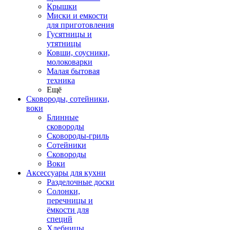
Крышки
Миски и емкости
для приготовления
Гусятницы и
утятницы
Ковши, соусники,
молоковарки
Малая бытовая
техника
Ещё
Сковороды, сотейники,
воки
Блинные
сковороды
Сковороды-гриль
Сотейники
Сковороды
Воки
Аксессуары для кухни
Разделочные доски
Солонки,
перечницы и
ёмкости для
специй
Хлебницы