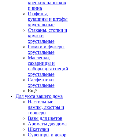
крепких напитков
и вина
Графины,
кувшины и штофы
хрустальные
Стаканы, стопки и
кружки
хрустальные
Рюмки и фужеры
хрустальные
Масленки,
сахарницы и
наборы для специй
хрустальные
Салфетники
хрустальные
Ещё
Для уюта вашего дома
Настольные
лампы, люстры и
торшеры
Вазы для цветов
Ароматы для дома
Шкатулки
Сувениры и декор