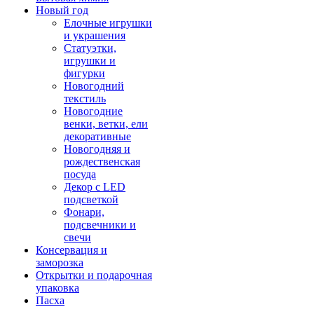
Новый год
Елочные игрушки
и украшения
Статуэтки,
игрушки и
фигурки
Новогодний
текстиль
Новогодние
венки, ветки, ели
декоративные
Новогодняя и
рождественская
посуда
Декор с LED
подсветкой
Фонари,
подсвечники и
свечи
Консервация и
заморозка
Открытки и подарочная
упаковка
Пасха