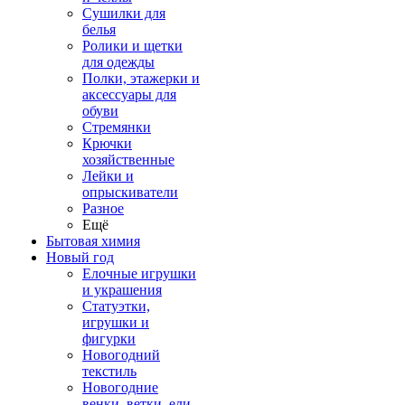
Сушилки для
белья
Ролики и щетки
для одежды
Полки, этажерки и
аксессуары для
обуви
Стремянки
Крючки
хозяйственные
Лейки и
опрыскиватели
Разное
Ещё
Бытовая химия
Новый год
Елочные игрушки
и украшения
Статуэтки,
игрушки и
фигурки
Новогодний
текстиль
Новогодние
венки, ветки, ели