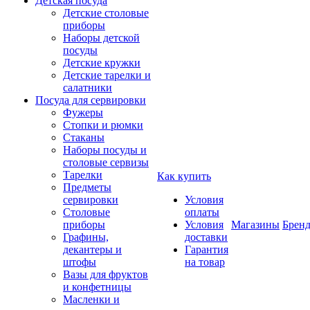
Детская посуда
Детские столовые
приборы
Наборы детской
посуды
Детские кружки
Детские тарелки и
салатники
Посуда для сервировки
Фужеры
Стопки и рюмки
Стаканы
Наборы посуды и
столовые сервизы
Тарелки
Как купить
Предметы
сервировки
Условия
Столовые
оплаты
приборы
Условия
Магазины
Брен
Графины,
доставки
декантеры и
Гарантия
штофы
на товар
Вазы для фруктов
и конфетницы
Масленки и