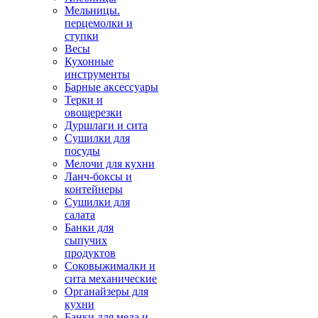
Мельницы.
перцемолки и
ступки
Весы
Кухонные
инструменты
Барные аксессуары
Терки и
овощерезки
Дуршлаги и сита
Сушилки для
посуды
Мелочи для кухни
Ланч-боксы и
контейнеры
Сушилки для
салата
Банки для
сыпучих
продуктов
Соковыжималки и
сита механические
Органайзеры для
кухни
Банки для меда и