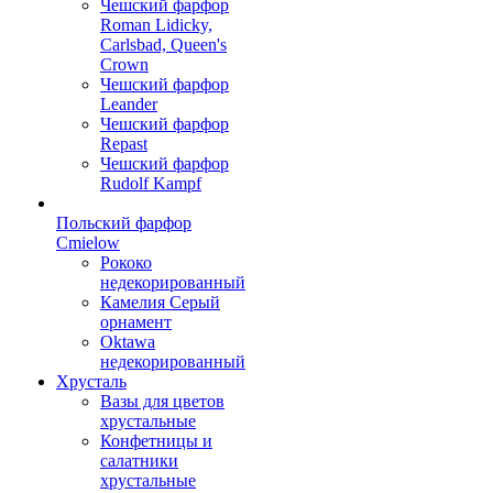
Чешский фарфор
Roman Lidicky,
Carlsbad, Queen's
Crown
Чешский фарфор
Leander
Чешский фарфор
Repast
Чешский фарфор
Rudolf Kampf
Польский фарфор
Сmielow
Рококо
недекорированный
Камелия Серый
орнамент
Oktawa
недекорированный
Хрусталь
Вазы для цветов
хрустальные
Конфетницы и
салатники
хрустальные