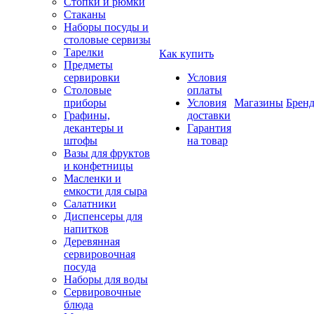
Стопки и рюмки
Стаканы
Наборы посуды и
столовые сервизы
Тарелки
Как купить
Предметы
сервировки
Условия
Столовые
оплаты
приборы
Условия
Магазины
Брен
Графины,
доставки
декантеры и
Гарантия
штофы
на товар
Вазы для фруктов
и конфетницы
Масленки и
емкости для сыра
Салатники
Диспенсеры для
напитков
Деревянная
сервировочная
посуда
Наборы для воды
Сервировочные
блюда