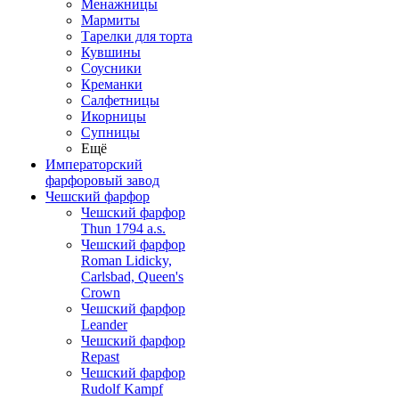
Менажницы
Мармиты
Тарелки для торта
Кувшины
Соусники
Креманки
Салфетницы
Икорницы
Супницы
Ещё
Императорский
фарфоровый завод
Чешский фарфор
Чешский фарфор
Thun 1794 a.s.
Чешский фарфор
Roman Lidicky,
Carlsbad, Queen's
Crown
Чешский фарфор
Leander
Чешский фарфор
Repast
Чешский фарфор
Rudolf Kampf