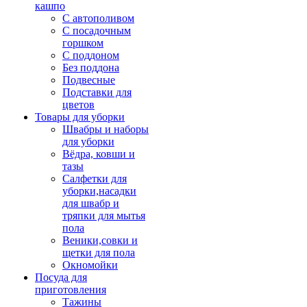
кашпо
С автополивом
С посадочным
горшком
С поддоном
Без поддона
Подвесные
Подставки для
цветов
Товары для уборки
Швабры и наборы
для уборки
Вёдра, ковши и
тазы
Салфетки для
уборки,насадки
для швабр и
тряпки для мытья
пола
Веники,совки и
щетки для пола
Окномойки
Посуда для
приготовления
Тажины