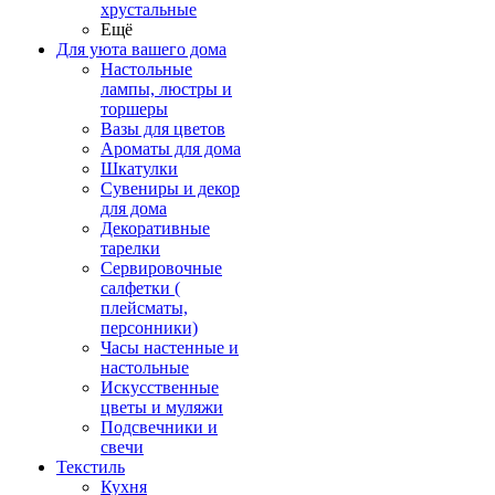
хрустальные
Ещё
Для уюта вашего дома
Настольные
лампы, люстры и
торшеры
Вазы для цветов
Ароматы для дома
Шкатулки
Сувениры и декор
для дома
Декоративные
тарелки
Сервировочные
салфетки (
плейсматы,
персонники)
Часы настенные и
настольные
Искусственные
цветы и муляжи
Подсвечники и
свечи
Текстиль
Кухня