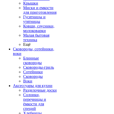
Крышки
Миски и емкости
для приготовления
Гусятницы и
утятницы
Ковши, соусники,
молоковарки
Малая бытовая
техника
Ещё
Сковороды, сотейники,
воки
Блинные
сковороды
Сковороды-гриль
Сотейники
Сковороды
Воки
Аксессуары для кухни
Разделочные доски
Солонки,
перечницы и
ёмкости для
специй
Хлебницы