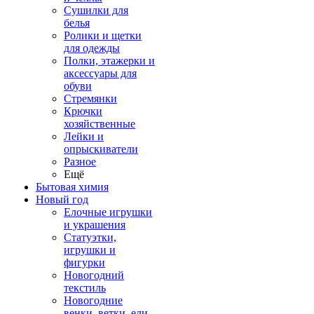
Сушилки для
белья
Ролики и щетки
для одежды
Полки, этажерки и
аксессуары для
обуви
Стремянки
Крючки
хозяйственные
Лейки и
опрыскиватели
Разное
Ещё
Бытовая химия
Новый год
Елочные игрушки
и украшения
Статуэтки,
игрушки и
фигурки
Новогодний
текстиль
Новогодние
венки, ветки, ели