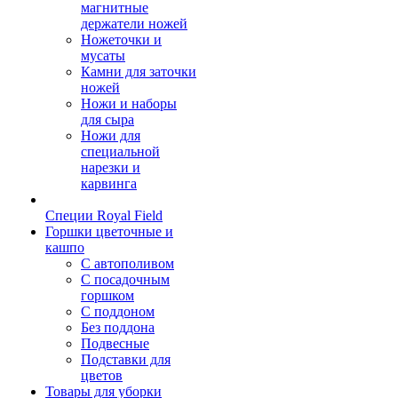
магнитные
держатели ножей
Ножеточки и
мусаты
Камни для заточки
ножей
Ножи и наборы
для сыра
Ножи для
специальной
нарезки и
карвинга
Специи Royal Field
Горшки цветочные и
кашпо
С автополивом
С посадочным
горшком
С поддоном
Без поддона
Подвесные
Подставки для
цветов
Товары для уборки