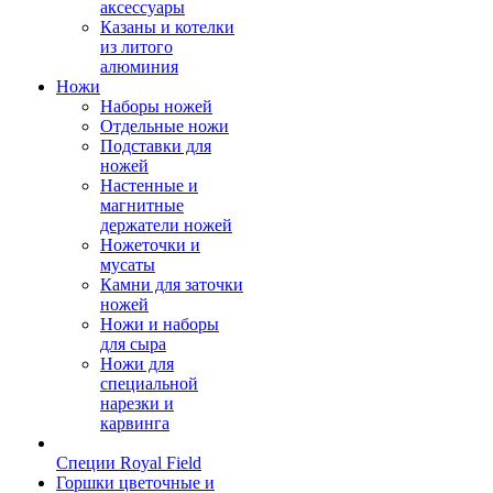
аксессуары
Казаны и котелки
из литого
алюминия
Ножи
Наборы ножей
Отдельные ножи
Подставки для
ножей
Настенные и
магнитные
держатели ножей
Ножеточки и
мусаты
Камни для заточки
ножей
Ножи и наборы
для сыра
Ножи для
специальной
нарезки и
карвинга
Специи Royal Field
Горшки цветочные и