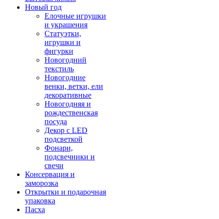
Новый год
Елочные игрушки
и украшения
Статуэтки,
игрушки и
фигурки
Новогодний
текстиль
Новогодние
венки, ветки, ели
декоративные
Новогодняя и
рождественская
посуда
Декор с LED
подсветкой
Фонари,
подсвечники и
свечи
Консервация и
заморозка
Открытки и подарочная
упаковка
Пасха