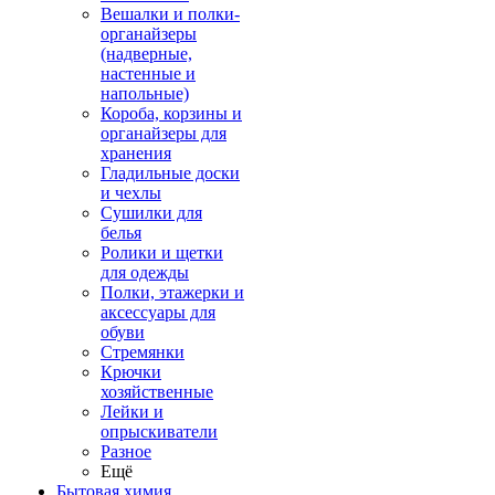
Вешалки и полки-
органайзеры
(надверные,
настенные и
напольные)
Короба, корзины и
органайзеры для
хранения
Гладильные доски
и чехлы
Сушилки для
белья
Ролики и щетки
для одежды
Полки, этажерки и
аксессуары для
обуви
Стремянки
Крючки
хозяйственные
Лейки и
опрыскиватели
Разное
Ещё
Бытовая химия