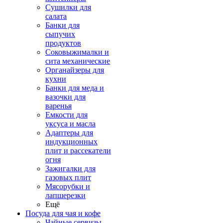
Сушилки для
салата
Банки для
сыпучих
продуктов
Соковыжималки и
сита механические
Органайзеры для
кухни
Банки для меда и
вазочки для
варенья
Емкости для
уксуса и масла
Адаптеры для
индукционных
плит и рассекатели
огня
Зажигалки для
газовых плит
Мясорубки и
лапшерезки
Ещё
Посуда для чая и кофе
Чайные сервизы