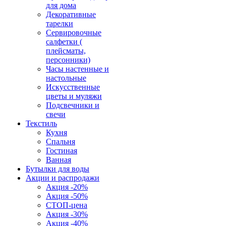
для дома
Декоративные
тарелки
Сервировочные
салфетки (
плейсматы,
персонники)
Часы настенные и
настольные
Искусственные
цветы и муляжи
Подсвечники и
свечи
Текстиль
Кухня
Спальня
Гостиная
Ванная
Бутылки для воды
Акции и распродажи
Акция -20%
Акция -50%
СТОП-цена
Акция -30%
Акция -40%