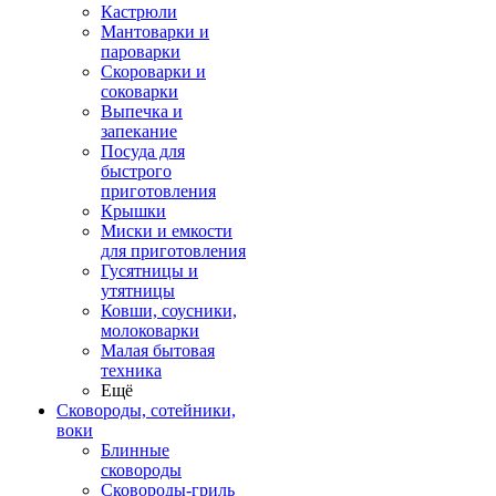
Кастрюли
Мантоварки и
пароварки
Скороварки и
соковарки
Выпечка и
запекание
Посуда для
быстрого
приготовления
Крышки
Миски и емкости
для приготовления
Гусятницы и
утятницы
Ковши, соусники,
молоковарки
Малая бытовая
техника
Ещё
Сковороды, сотейники,
воки
Блинные
сковороды
Сковороды-гриль