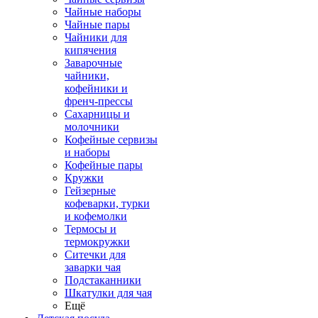
Чайные наборы
Чайные пары
Чайники для
кипячения
Заварочные
чайники,
кофейники и
френч-прессы
Сахарницы и
молочники
Кофейные сервизы
и наборы
Кофейные пары
Кружки
Гейзерные
кофеварки, турки
и кофемолки
Термосы и
термокружки
Ситечки для
заварки чая
Подстаканники
Шкатулки для чая
Ещё