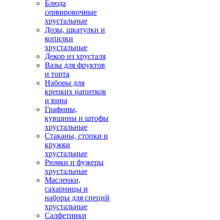
Блюда
сервировочные
хрустальные
Дозы, шкатулки и
копилки
хрустальные
Декор из хрусталя
Вазы для фруктов
и торта
Наборы для
крепких напитков
и вина
Графины,
кувшины и штофы
хрустальные
Стаканы, стопки и
кружки
хрустальные
Рюмки и фужеры
хрустальные
Масленки,
сахарницы и
наборы для специй
хрустальные
Салфетники