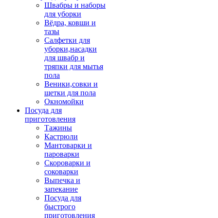
Швабры и наборы
для уборки
Вёдра, ковши и
тазы
Салфетки для
уборки,насадки
для швабр и
тряпки для мытья
пола
Веники,совки и
щетки для пола
Окномойки
Посуда для
приготовления
Тажины
Кастрюли
Мантоварки и
пароварки
Скороварки и
соковарки
Выпечка и
запекание
Посуда для
быстрого
приготовления