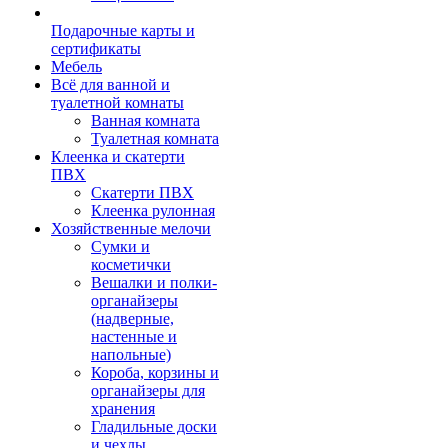
Подарочные карты и
сертификаты
Мебель
Всё для ванной и
туалетной комнаты
Ванная комната
Туалетная комната
Клеенка и скатерти
ПВХ
Скатерти ПВХ
Клеенка рулонная
Хозяйственные мелочи
Сумки и
косметички
Вешалки и полки-
органайзеры
(надверные,
настенные и
напольные)
Короба, корзины и
органайзеры для
хранения
Гладильные доски
и чехлы