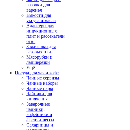
вазочки для
варенья
Емкости для
уксуса и масла
Адаптеры для
индукционных
плит и рассекатели
огня
Зажигалки для
газовых плит
Мясорубки и
лапшерезки
Ещё
Посуда для чая и кофе
Чайные сервизы
Чайные наборы
Чайные пары
Чайники для
кипячения
Заварочные
чайники,
кофейники и
френч-прессы
Сахарницы и