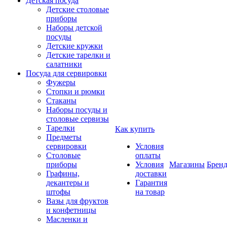
Детская посуда
Детские столовые
приборы
Наборы детской
посуды
Детские кружки
Детские тарелки и
салатники
Посуда для сервировки
Фужеры
Стопки и рюмки
Стаканы
Наборы посуды и
столовые сервизы
Тарелки
Как купить
Предметы
сервировки
Условия
Столовые
оплаты
приборы
Условия
Магазины
Брен
Графины,
доставки
декантеры и
Гарантия
штофы
на товар
Вазы для фруктов
и конфетницы
Масленки и