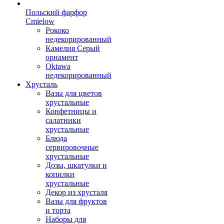
Польский фарфор
Сmielow
Рококо
недекорированный
Камелия Серый
орнамент
Oktawa
недекорированный
Хрусталь
Вазы для цветов
хрустальные
Конфетницы и
салатники
хрустальные
Блюда
сервировочные
хрустальные
Дозы, шкатулки и
копилки
хрустальные
Декор из хрусталя
Вазы для фруктов
и торта
Наборы для