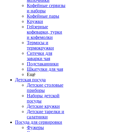
молочники
Кофейные сервизы
и наборы
Кофейные пары
Кружки
Гейзерные
кофеварки, турки
и кофемолки
Термосы и
термокружки
Ситечки для
заварки чая
Подстаканники
Шкатулки для чая
Ещё
Детская посуда
Детские столовые
приборы
Наборы детской
посуды
Детские кружки
Детские тарелки и
салатники
Посуда для сервировки
Фужеры