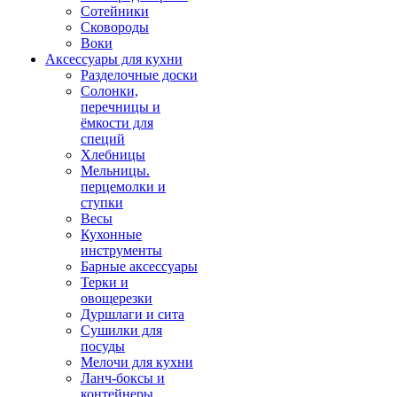
Сотейники
Сковороды
Воки
Аксессуары для кухни
Разделочные доски
Солонки,
перечницы и
ёмкости для
специй
Хлебницы
Мельницы.
перцемолки и
ступки
Весы
Кухонные
инструменты
Барные аксессуары
Терки и
овощерезки
Дуршлаги и сита
Сушилки для
посуды
Мелочи для кухни
Ланч-боксы и
контейнеры