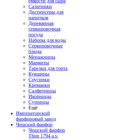
емкости для сыра
Салатники
Диспенсеры для
напитков
Деревянная
сервировочная
посуда
Наборы для воды
Сервировочные
блюда
Менажницы
Мармиты
Тарелки для торта
Кувшины
Соусники
Креманки
Салфетницы
Икорницы
Супницы
Ещё
Императорский
фарфоровый завод
Чешский фарфор
Чешский фарфор
Thun 1794 a.s.