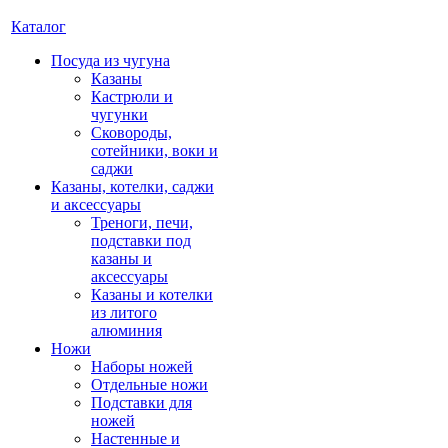
Каталог
Посуда из чугуна
Казаны
Кастрюли и
чугунки
Сковороды,
сотейники, воки и
саджи
Казаны, котелки, саджи
и аксессуары
Треноги, печи,
подставки под
казаны и
аксессуары
Казаны и котелки
из литого
алюминия
Ножи
Наборы ножей
Отдельные ножи
Подставки для
ножей
Настенные и