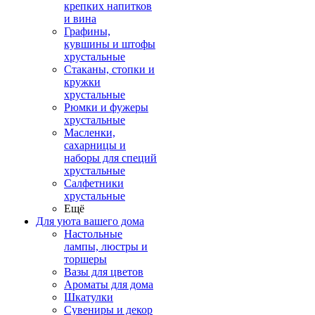
крепких напитков
и вина
Графины,
кувшины и штофы
хрустальные
Стаканы, стопки и
кружки
хрустальные
Рюмки и фужеры
хрустальные
Масленки,
сахарницы и
наборы для специй
хрустальные
Салфетники
хрустальные
Ещё
Для уюта вашего дома
Настольные
лампы, люстры и
торшеры
Вазы для цветов
Ароматы для дома
Шкатулки
Сувениры и декор