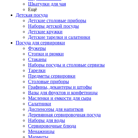
Шкатулки для чая
Ещё
Детская посуда
Детские столовые приборы
Наборы детской посуды
Детские кружки
Детские тарелки и салатники
Посуда для сервировки
Фужеры
Стопки и рюмки
Стаканы
Наборы посуды и столовые сервизы
Тарелки
Предметы сервировки
Столовые приборы
Графины, декантеры и штофы
Вазы для фруктов и конфетницы
Масленки и емкости для сыра
Салатники
Диспенсеры для напитков
Деревянная сервировочная посуда
Наборы для воды
Сервировочные блюда
Менажницы
Мармиты