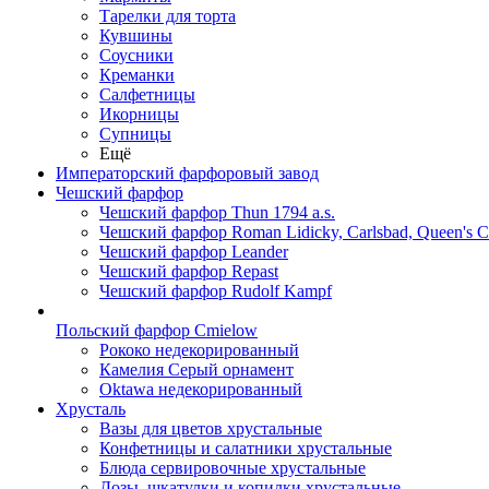
Тарелки для торта
Кувшины
Соусники
Креманки
Салфетницы
Икорницы
Супницы
Ещё
Императорский фарфоровый завод
Чешский фарфор
Чешский фарфор Thun 1794 a.s.
Чешский фарфор Roman Lidicky, Carlsbad, Queen's 
Чешский фарфор Leander
Чешский фарфор Repast
Чешский фарфор Rudolf Kampf
Польский фарфор Сmielow
Рококо недекорированный
Камелия Серый орнамент
Oktawa недекорированный
Хрусталь
Вазы для цветов хрустальные
Конфетницы и салатники хрустальные
Блюда сервировочные хрустальные
Дозы, шкатулки и копилки хрустальные