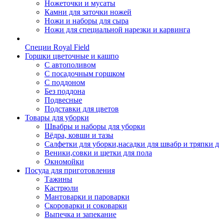
Ножеточки и мусаты
Камни для заточки ножей
Ножи и наборы для сыра
Ножи для специальной нарезки и карвинга
Специи Royal Field
Горшки цветочные и кашпо
С автополивом
С посадочным горшком
С поддоном
Без поддона
Подвесные
Подставки для цветов
Товары для уборки
Швабры и наборы для уборки
Вёдра, ковши и тазы
Салфетки для уборки,насадки для швабр и тряпки 
Веники,совки и щетки для пола
Окномойки
Посуда для приготовления
Тажины
Кастрюли
Мантоварки и пароварки
Скороварки и соковарки
Выпечка и запекание