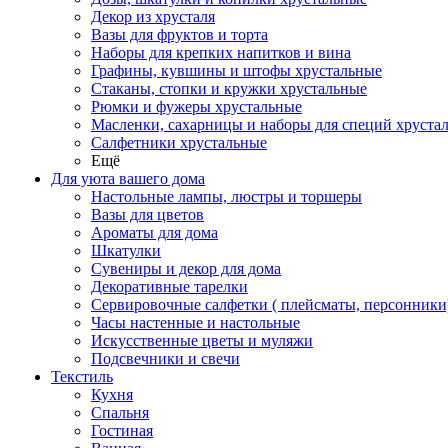
Декор из хрусталя
Вазы для фруктов и торта
Наборы для крепких напитков и вина
Графины, кувшины и штофы хрустальные
Стаканы, стопки и кружки хрустальные
Рюмки и фужеры хрустальные
Масленки, сахарницы и наборы для специй хруста
Салфетники хрустальные
Ещё
Для уюта вашего дома
Настольные лампы, люстры и торшеры
Вазы для цветов
Ароматы для дома
Шкатулки
Сувениры и декор для дома
Декоративные тарелки
Сервировочные салфетки ( плейсматы, персонники
Часы настенные и настольные
Искусственные цветы и муляжи
Подсвечники и свечи
Текстиль
Кухня
Спальня
Гостиная