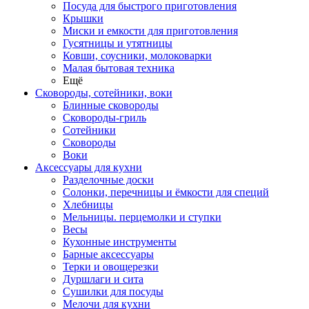
Посуда для быстрого приготовления
Крышки
Миски и емкости для приготовления
Гусятницы и утятницы
Ковши, соусники, молоковарки
Малая бытовая техника
Ещё
Сковороды, сотейники, воки
Блинные сковороды
Сковороды-гриль
Сотейники
Сковороды
Воки
Аксессуары для кухни
Разделочные доски
Солонки, перечницы и ёмкости для специй
Хлебницы
Мельницы. перцемолки и ступки
Весы
Кухонные инструменты
Барные аксессуары
Терки и овощерезки
Дуршлаги и сита
Сушилки для посуды
Мелочи для кухни