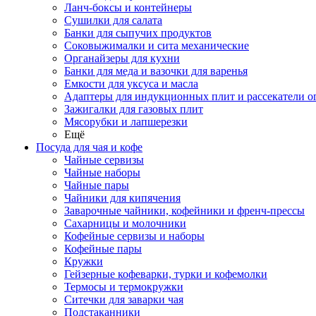
Ланч-боксы и контейнеры
Сушилки для салата
Банки для сыпучих продуктов
Соковыжималки и сита механические
Органайзеры для кухни
Банки для меда и вазочки для варенья
Емкости для уксуса и масла
Адаптеры для индукционных плит и рассекатели о
Зажигалки для газовых плит
Мясорубки и лапшерезки
Ещё
Посуда для чая и кофе
Чайные сервизы
Чайные наборы
Чайные пары
Чайники для кипячения
Заварочные чайники, кофейники и френч-прессы
Сахарницы и молочники
Кофейные сервизы и наборы
Кофейные пары
Кружки
Гейзерные кофеварки, турки и кофемолки
Термосы и термокружки
Ситечки для заварки чая
Подстаканники