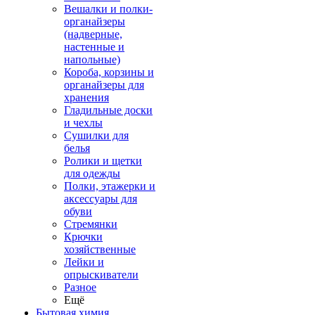
Вешалки и полки-
органайзеры
(надверные,
настенные и
напольные)
Короба, корзины и
органайзеры для
хранения
Гладильные доски
и чехлы
Сушилки для
белья
Ролики и щетки
для одежды
Полки, этажерки и
аксессуары для
обуви
Стремянки
Крючки
хозяйственные
Лейки и
опрыскиватели
Разное
Ещё
Бытовая химия