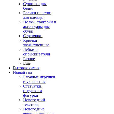
Сушилки для
белья
Ролики и щетки
для одежды
Полки, этажерки и
аксессуары для
обуви
Стремянки
Крючки
хозяйственные
Лейки и
опрыскиватели
Разное
Ещё
Бытовая химия
Новый год
Елочные игрушки
и украшения
Статуэтки,
игрушки и
фигурки
Новогодний
текстиль
Новогодние
венки, ветки, ели