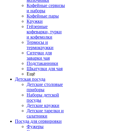
молочники
Кофейные сервизы
и наборы
Кофейные пары
Кружки
Гейзерные
кофеварки, турки
и кофемолки
Термосы и
термокружки
Ситечки для
заварки чая
Подстаканники
Шкатулки для чая
Ещё
Детская посуда
Детские столовые
приборы
Наборы детской
посуды
Детские кружки
Детские тарелки и
салатники
Посуда для сервировки
Фужеры