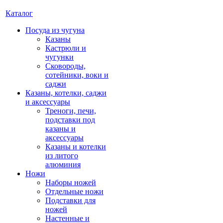
Каталог
Посуда из чугуна
Казаны
Кастрюли и
чугунки
Сковороды,
сотейники, воки и
саджи
Казаны, котелки, саджи
и аксессуары
Треноги, печи,
подставки под
казаны и
аксессуары
Казаны и котелки
из литого
алюминия
Ножи
Наборы ножей
Отдельные ножи
Подставки для
ножей
Настенные и