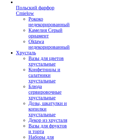
Польский фарфор
Сmielow
Рококо
недекорированный
Камелия Серый
орнамент
Oktawa
недекорированный
Хрусталь
Вазы для цветов
хрустальные
Конфетницы и
салатники
хрустальные
Блюда
сервировочные
хрустальные
Дозы, шкатулки и
копилки
хрустальные
Декор из хрусталя
Вазы для фруктов
и торта
Наборы для