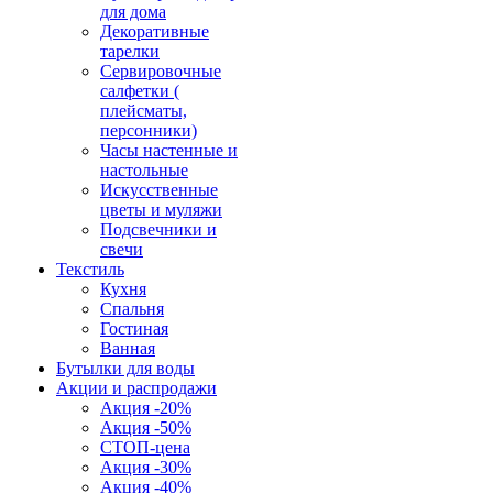
для дома
Декоративные
тарелки
Сервировочные
салфетки (
плейсматы,
персонники)
Часы настенные и
настольные
Искусственные
цветы и муляжи
Подсвечники и
свечи
Текстиль
Кухня
Спальня
Гостиная
Ванная
Бутылки для воды
Акции и распродажи
Акция -20%
Акция -50%
СТОП-цена
Акция -30%
Акция -40%