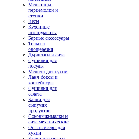
Мельницы.
перцемолки и
ступки
Весы
Кухонные
инструменты
Барные аксессуары
Терки и
овощерезки
Дуршлаги и сита
Сушилки для
посуды
Мелочи для кухни
Ланч-боксы и
контейнеры
Сушилки для
салата
Банки для
сыпучих
продуктов
Соковыжималки и
сита механические
Органайзеры для
кухни
Банки для меда и