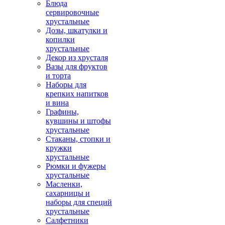
Блюда
сервировочные
хрустальные
Дозы, шкатулки и
копилки
хрустальные
Декор из хрусталя
Вазы для фруктов
и торта
Наборы для
крепких напитков
и вина
Графины,
кувшины и штофы
хрустальные
Стаканы, стопки и
кружки
хрустальные
Рюмки и фужеры
хрустальные
Масленки,
сахарницы и
наборы для специй
хрустальные
Салфетники