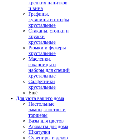
крепких напитков
и вина
Графины,
кувшины и штофы
хрустальные
Стаканы, стопки и
кружки
хрустальные
Рюмки и фужеры
хрустальные
Масленки,
сахарницы и
наборы для специй
хрустальные
Салфетники
хрустальные
Ещё
Для уюта вашего дома
Настольные
лампы, люстры и
торшеры
Вазы для цветов
Ароматы для дома
Шкатулки
Сувениры и декор