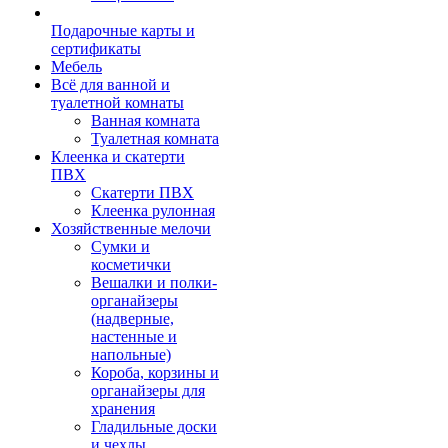
Подарочные карты и
сертификаты
Мебель
Всё для ванной и
туалетной комнаты
Ванная комната
Туалетная комната
Клеенка и скатерти
ПВХ
Скатерти ПВХ
Клеенка рулонная
Хозяйственные мелочи
Сумки и
косметички
Вешалки и полки-
органайзеры
(надверные,
настенные и
напольные)
Короба, корзины и
органайзеры для
хранения
Гладильные доски
и чехлы