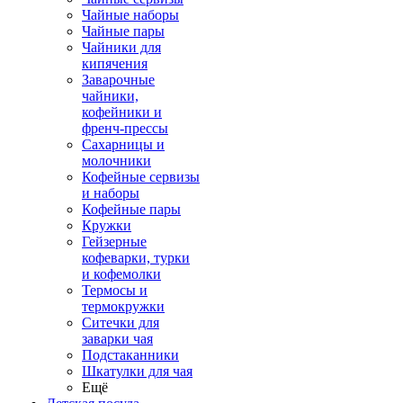
Чайные наборы
Чайные пары
Чайники для
кипячения
Заварочные
чайники,
кофейники и
френч-прессы
Сахарницы и
молочники
Кофейные сервизы
и наборы
Кофейные пары
Кружки
Гейзерные
кофеварки, турки
и кофемолки
Термосы и
термокружки
Ситечки для
заварки чая
Подстаканники
Шкатулки для чая
Ещё