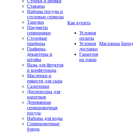
Стопки и рюмки
Стаканы
Наборы посуды и
столовые сервизы
Тарелки
Как купить
Предметы
сервировки
Условия
Столовые
оплаты
приборы
Условия
Магазины
Брен
Графины,
доставки
декантеры и
Гарантия
штофы
на товар
Вазы для фруктов
и конфетницы
Масленки и
емкости для сыра
Салатники
Диспенсеры для
напитков
Деревянная
сервировочная
посуда
Наборы для воды
Сервировочные
блюда