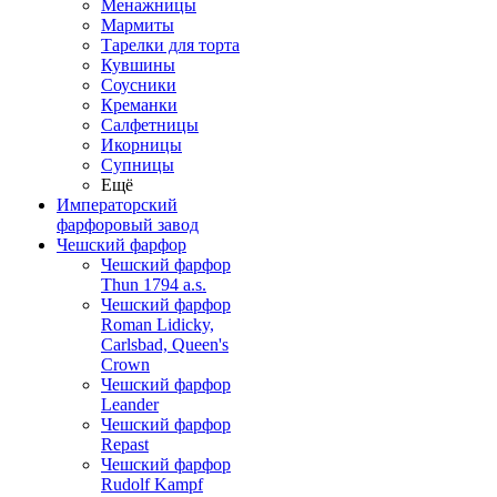
Менажницы
Мармиты
Тарелки для торта
Кувшины
Соусники
Креманки
Салфетницы
Икорницы
Супницы
Ещё
Императорский
фарфоровый завод
Чешский фарфор
Чешский фарфор
Thun 1794 a.s.
Чешский фарфор
Roman Lidicky,
Carlsbad, Queen's
Crown
Чешский фарфор
Leander
Чешский фарфор
Repast
Чешский фарфор
Rudolf Kampf