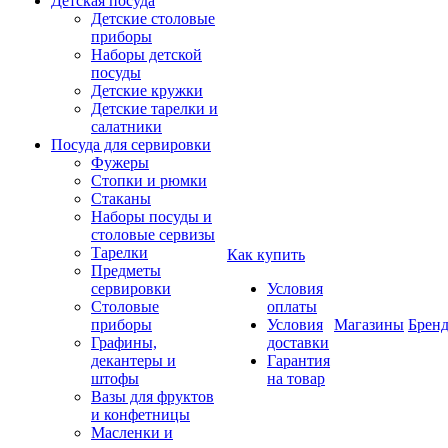
Детская посуда
Детские столовые
приборы
Наборы детской
посуды
Детские кружки
Детские тарелки и
салатники
Посуда для сервировки
Фужеры
Стопки и рюмки
Стаканы
Наборы посуды и
столовые сервизы
Тарелки
Как купить
Предметы
сервировки
Условия
Столовые
оплаты
приборы
Условия
Магазины
Брен
Графины,
доставки
декантеры и
Гарантия
штофы
на товар
Вазы для фруктов
и конфетницы
Масленки и