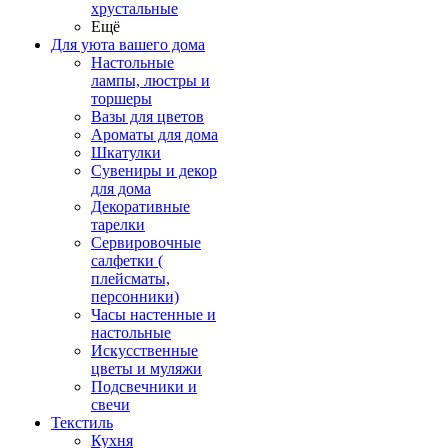
хрустальные
Ещё
Для уюта вашего дома
Настольные
лампы, люстры и
торшеры
Вазы для цветов
Ароматы для дома
Шкатулки
Сувениры и декор
для дома
Декоративные
тарелки
Сервировочные
салфетки (
плейсматы,
персонники)
Часы настенные и
настольные
Искусственные
цветы и муляжи
Подсвечники и
свечи
Текстиль
Кухня