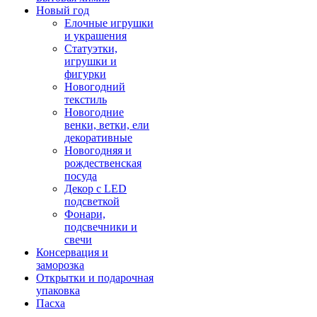
Новый год
Елочные игрушки
и украшения
Статуэтки,
игрушки и
фигурки
Новогодний
текстиль
Новогодние
венки, ветки, ели
декоративные
Новогодняя и
рождественская
посуда
Декор с LED
подсветкой
Фонари,
подсвечники и
свечи
Консервация и
заморозка
Открытки и подарочная
упаковка
Пасха