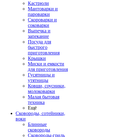
Кастрюли
Мантоварки и
пароварки
Скороварки и
соковарки
Выпечка и
запекание
Посуда для
быстрого
приготовления
Крышки
Миски и емкости
для приготовления
Гусятницы и
утятницы
Ковши, соусники,
молоковарки
Малая бытовая
техника
Ещё
Сковороды, сотейники,
воки
Блинные
сковороды
Сковороды-гриль