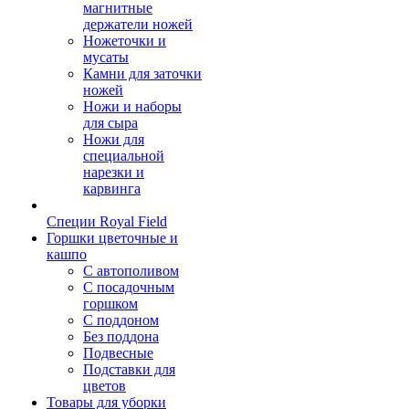
магнитные
держатели ножей
Ножеточки и
мусаты
Камни для заточки
ножей
Ножи и наборы
для сыра
Ножи для
специальной
нарезки и
карвинга
Специи Royal Field
Горшки цветочные и
кашпо
С автополивом
С посадочным
горшком
С поддоном
Без поддона
Подвесные
Подставки для
цветов
Товары для уборки