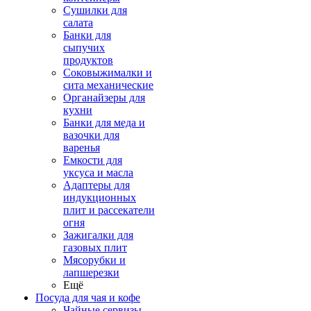
Сушилки для
салата
Банки для
сыпучих
продуктов
Соковыжималки и
сита механические
Органайзеры для
кухни
Банки для меда и
вазочки для
варенья
Емкости для
уксуса и масла
Адаптеры для
индукционных
плит и рассекатели
огня
Зажигалки для
газовых плит
Мясорубки и
лапшерезки
Ещё
Посуда для чая и кофе
Чайные сервизы