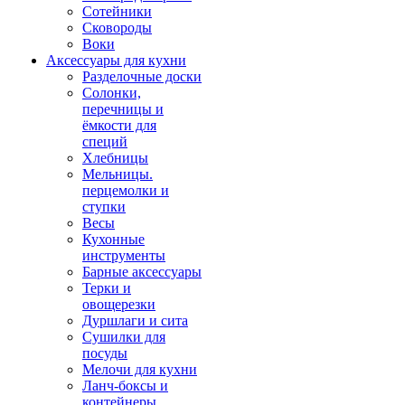
Сотейники
Сковороды
Воки
Аксессуары для кухни
Разделочные доски
Солонки,
перечницы и
ёмкости для
специй
Хлебницы
Мельницы.
перцемолки и
ступки
Весы
Кухонные
инструменты
Барные аксессуары
Терки и
овощерезки
Дуршлаги и сита
Сушилки для
посуды
Мелочи для кухни
Ланч-боксы и
контейнеры