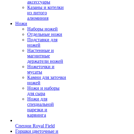
аксессуары
Казаны и котелки
из литого
алюминия
Ножи
Наборы ножей
Отдельные ножи
Подставки для
ножей
Настенные и
магнитные
держатели ножей
Ножеточки и
мусаты
Камни для заточки
ножей
Ножи и наборы
для сыра
Ножи для
специальной
нарезки и
карвинга
Специи Royal Field
Горшки цветочные и