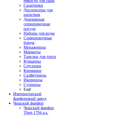
емкости для сыра
Салатники
Диспенсеры для
напитков
Деревянная
сервировочная
посуда
Наборы для воды
Сервировочные
блюда
Менажницы
Мармиты
Тарелки для торта
Кувшины
Соусники
Креманки
Салфетницы
Икорницы
Супницы
Ещё
Императорский
фарфоровый завод
Чешский фарфор
Чешский фарфор
Thun 1794 a.s.