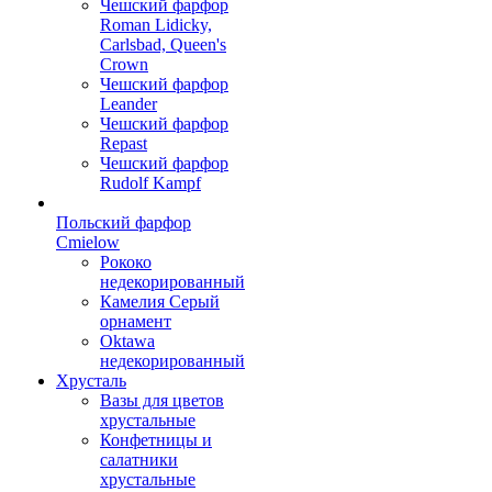
Чешский фарфор
Roman Lidicky,
Carlsbad, Queen's
Crown
Чешский фарфор
Leander
Чешский фарфор
Repast
Чешский фарфор
Rudolf Kampf
Польский фарфор
Сmielow
Рококо
недекорированный
Камелия Серый
орнамент
Oktawa
недекорированный
Хрусталь
Вазы для цветов
хрустальные
Конфетницы и
салатники
хрустальные