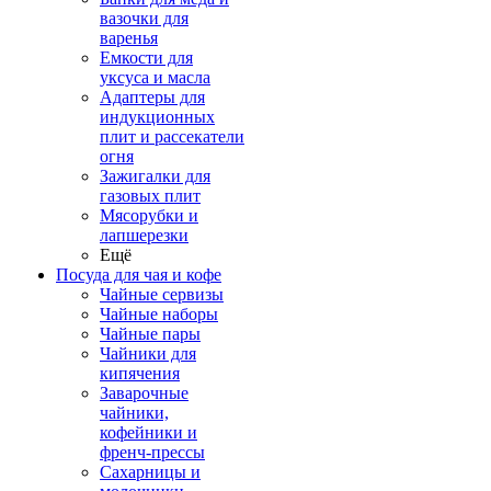
вазочки для
варенья
Емкости для
уксуса и масла
Адаптеры для
индукционных
плит и рассекатели
огня
Зажигалки для
газовых плит
Мясорубки и
лапшерезки
Ещё
Посуда для чая и кофе
Чайные сервизы
Чайные наборы
Чайные пары
Чайники для
кипячения
Заварочные
чайники,
кофейники и
френч-прессы
Сахарницы и