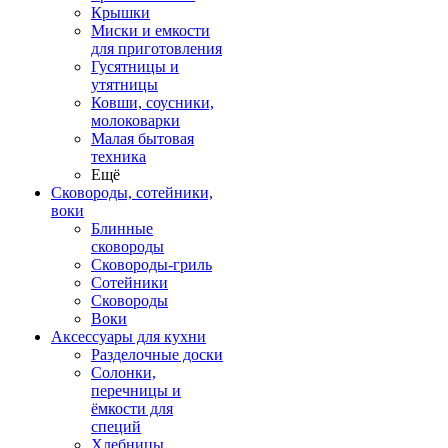
Крышки
Миски и емкости
для приготовления
Гусятницы и
утятницы
Ковши, соусники,
молоковарки
Малая бытовая
техника
Ещё
Сковороды, сотейники,
воки
Блинные
сковороды
Сковороды-гриль
Сотейники
Сковороды
Воки
Аксессуары для кухни
Разделочные доски
Солонки,
перечницы и
ёмкости для
специй
Хлебницы