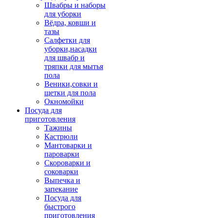
Швабры и наборы
для уборки
Вёдра, ковши и
тазы
Салфетки для
уборки,насадки
для швабр и
тряпки для мытья
пола
Веники,совки и
щетки для пола
Окномойки
Посуда для
приготовления
Тажины
Кастрюли
Мантоварки и
пароварки
Скороварки и
соковарки
Выпечка и
запекание
Посуда для
быстрого
приготовления