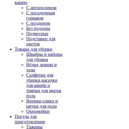
кашпо
С автополивом
С посадочным
горшком
С поддоном
Без поддона
Подвесные
Подставки для
цветов
Товары для уборки
Швабры и наборы
для уборки
Вёдра, ковши и
тазы
Салфетки для
уборки,насадки
для швабр и
тряпки для мытья
пола
Веники,совки и
щетки для пола
Окномойки
Посуда для
приготовления
Тажины