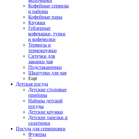
молочники
Кофейные сервизы
и наборы
Кофейные пары
Кружки
Гейзерные
кофеварки, турки
и кофемолки
Термосы и
термокружки
Ситечки для
заварки чая
Подстаканники
Шкатулки для чая
Ещё
Детская посуда
Детские столовые
приборы
Наборы детской
посуды
Детские кружки
Детские тарелки и
салатники
Посуда для сервировки
Фужеры