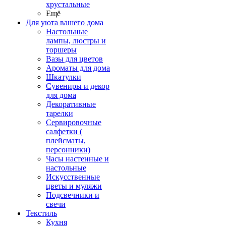
хрустальные
Ещё
Для уюта вашего дома
Настольные
лампы, люстры и
торшеры
Вазы для цветов
Ароматы для дома
Шкатулки
Сувениры и декор
для дома
Декоративные
тарелки
Сервировочные
салфетки (
плейсматы,
персонники)
Часы настенные и
настольные
Искусственные
цветы и муляжи
Подсвечники и
свечи
Текстиль
Кухня