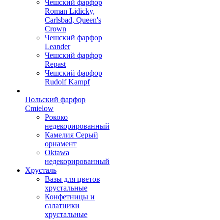
Чешский фарфор
Roman Lidicky,
Carlsbad, Queen's
Crown
Чешский фарфор
Leander
Чешский фарфор
Repast
Чешский фарфор
Rudolf Kampf
Польский фарфор
Сmielow
Рококо
недекорированный
Камелия Серый
орнамент
Oktawa
недекорированный
Хрусталь
Вазы для цветов
хрустальные
Конфетницы и
салатники
хрустальные