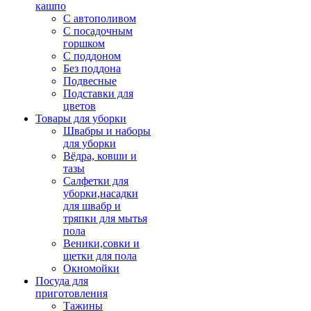
кашпо
С автополивом
С посадочным
горшком
С поддоном
Без поддона
Подвесные
Подставки для
цветов
Товары для уборки
Швабры и наборы
для уборки
Вёдра, ковши и
тазы
Салфетки для
уборки,насадки
для швабр и
тряпки для мытья
пола
Веники,совки и
щетки для пола
Окномойки
Посуда для
приготовления
Тажины