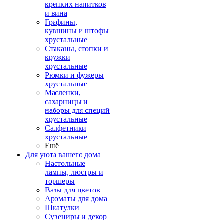
крепких напитков
и вина
Графины,
кувшины и штофы
хрустальные
Стаканы, стопки и
кружки
хрустальные
Рюмки и фужеры
хрустальные
Масленки,
сахарницы и
наборы для специй
хрустальные
Салфетники
хрустальные
Ещё
Для уюта вашего дома
Настольные
лампы, люстры и
торшеры
Вазы для цветов
Ароматы для дома
Шкатулки
Сувениры и декор