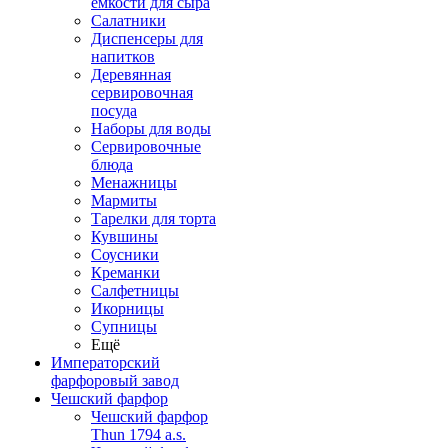
емкости для сыра
Салатники
Диспенсеры для
напитков
Деревянная
сервировочная
посуда
Наборы для воды
Сервировочные
блюда
Менажницы
Мармиты
Тарелки для торта
Кувшины
Соусники
Креманки
Салфетницы
Икорницы
Супницы
Ещё
Императорский
фарфоровый завод
Чешский фарфор
Чешский фарфор
Thun 1794 a.s.