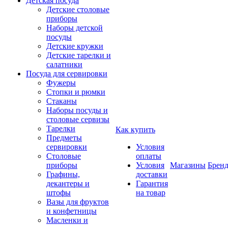
Детская посуда
Детские столовые
приборы
Наборы детской
посуды
Детские кружки
Детские тарелки и
салатники
Посуда для сервировки
Фужеры
Стопки и рюмки
Стаканы
Наборы посуды и
столовые сервизы
Тарелки
Как купить
Предметы
сервировки
Условия
Столовые
оплаты
приборы
Условия
Магазины
Брен
Графины,
доставки
декантеры и
Гарантия
штофы
на товар
Вазы для фруктов
и конфетницы
Масленки и