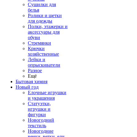
Сушилки для
белья
Ролики и щетки
для одежды
Полки, этажерки и
аксессуары для
обуви
Стремянки
Крючки
хозяйственные
Лейки и
опрыскиватели
Разное
Ещё
Бытовая химия
Новый год
Елочные игрушки
и украшения
Статуэтки,
игрушки и
фигурки
Новогодний
текстиль
Новогодние
венки, ветки, ели