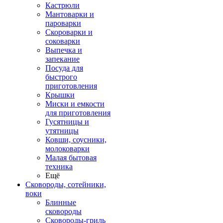
Кастрюли
Мантоварки и
пароварки
Скороварки и
соковарки
Выпечка и
запекание
Посуда для
быстрого
приготовления
Крышки
Миски и емкости
для приготовления
Гусятницы и
утятницы
Ковши, соусники,
молоковарки
Малая бытовая
техника
Ещё
Сковороды, сотейники,
воки
Блинные
сковороды
Сковороды-гриль