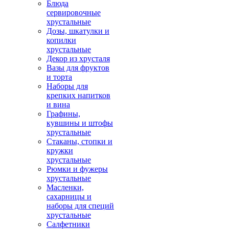
Блюда
сервировочные
хрустальные
Дозы, шкатулки и
копилки
хрустальные
Декор из хрусталя
Вазы для фруктов
и торта
Наборы для
крепких напитков
и вина
Графины,
кувшины и штофы
хрустальные
Стаканы, стопки и
кружки
хрустальные
Рюмки и фужеры
хрустальные
Масленки,
сахарницы и
наборы для специй
хрустальные
Салфетники