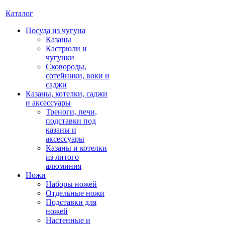
Каталог
Посуда из чугуна
Казаны
Кастрюли и
чугунки
Сковороды,
сотейники, воки и
саджи
Казаны, котелки, саджи
и аксессуары
Треноги, печи,
подставки под
казаны и
аксессуары
Казаны и котелки
из литого
алюминия
Ножи
Наборы ножей
Отдельные ножи
Подставки для
ножей
Настенные и