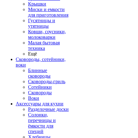
Крышки
Миски и емкости
для приготовления
Гусятницы и
утятницы
Ковши, соусники,
молоковарки
Малая бытовая
техника
Ещё
Сковороды, сотейники,
воки
Блинные
сковороды
Сковороды-гриль
Сотейники
Сковороды
Воки
Аксессуары для кухни
Разделочные доски
Солонки,
перечницы и
ёмкости для
специй
Хлебницы