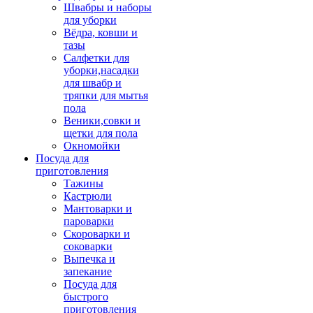
Швабры и наборы
для уборки
Вёдра, ковши и
тазы
Салфетки для
уборки,насадки
для швабр и
тряпки для мытья
пола
Веники,совки и
щетки для пола
Окномойки
Посуда для
приготовления
Тажины
Кастрюли
Мантоварки и
пароварки
Скороварки и
соковарки
Выпечка и
запекание
Посуда для
быстрого
приготовления