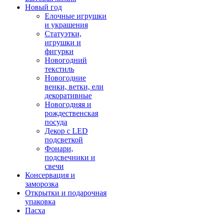
Новый год
Елочные игрушки
и украшения
Статуэтки,
игрушки и
фигурки
Новогодний
текстиль
Новогодние
венки, ветки, ели
декоративные
Новогодняя и
рождественская
посуда
Декор с LED
подсветкой
Фонари,
подсвечники и
свечи
Консервация и
заморозка
Открытки и подарочная
упаковка
Пасха