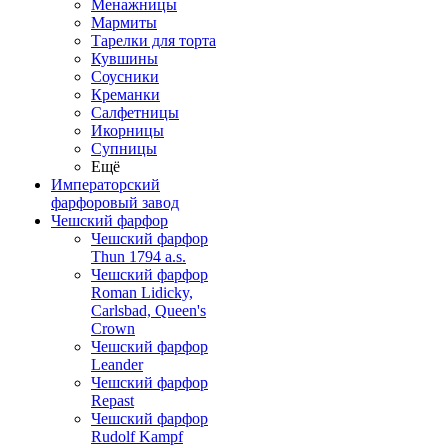
Менажницы
Мармиты
Тарелки для торта
Кувшины
Соусники
Креманки
Салфетницы
Икорницы
Супницы
Ещё
Императорский
фарфоровый завод
Чешский фарфор
Чешский фарфор
Thun 1794 a.s.
Чешский фарфор
Roman Lidicky,
Carlsbad, Queen's
Crown
Чешский фарфор
Leander
Чешский фарфор
Repast
Чешский фарфор
Rudolf Kampf