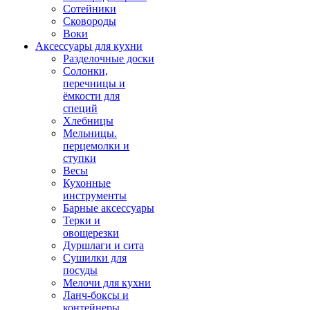
Сотейники
Сковороды
Воки
Аксессуары для кухни
Разделочные доски
Солонки,
перечницы и
ёмкости для
специй
Хлебницы
Мельницы.
перцемолки и
ступки
Весы
Кухонные
инструменты
Барные аксессуары
Терки и
овощерезки
Дуршлаги и сита
Сушилки для
посуды
Мелочи для кухни
Ланч-боксы и
контейнеры