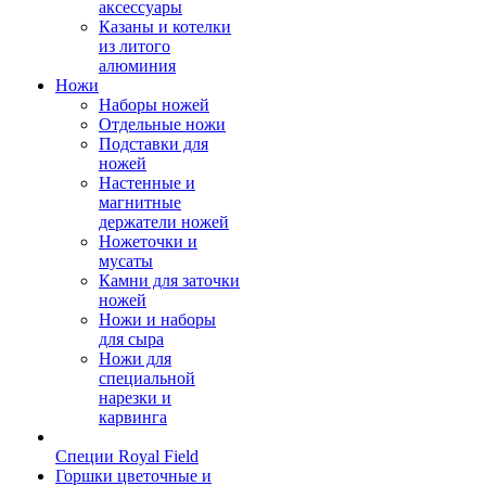
аксессуары
Казаны и котелки
из литого
алюминия
Ножи
Наборы ножей
Отдельные ножи
Подставки для
ножей
Настенные и
магнитные
держатели ножей
Ножеточки и
мусаты
Камни для заточки
ножей
Ножи и наборы
для сыра
Ножи для
специальной
нарезки и
карвинга
Специи Royal Field
Горшки цветочные и