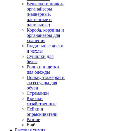
Вешалки и полки-
органайзеры
(надверные,
настенные и
напольные)
Короба, корзины и
органайзеры для
хранения
Гладильные доски
и чехлы
Сушилки для
белья
Ролики и щетки
для одежды
Полки, этажерки и
аксессуары для
обуви
Стремянки
Крючки
хозяйственные
Лейки и
опрыскиватели
Разное
Ещё
Бытовая химия