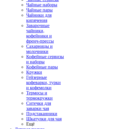
Чайные наборы
Чайные пары
Чайники для
кипячения
Заварочные
чайники,
кофейники и
френч-прессы
Сахарницы и
молочники
Кофейные сервизы
и наборы
Кофейные пары
Кружки
Гейзерные
кофеварки, турки
и кофемолки
Термосы и
термокружки
Ситечки для
заварки чая
Подстаканники
Шкатулки для чая
Ещё