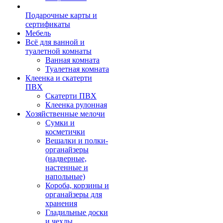
Подарочные карты и
сертификаты
Мебель
Всё для ванной и
туалетной комнаты
Ванная комната
Туалетная комната
Клеенка и скатерти
ПВХ
Скатерти ПВХ
Клеенка рулонная
Хозяйственные мелочи
Сумки и
косметички
Вешалки и полки-
органайзеры
(надверные,
настенные и
напольные)
Короба, корзины и
органайзеры для
хранения
Гладильные доски
и чехлы