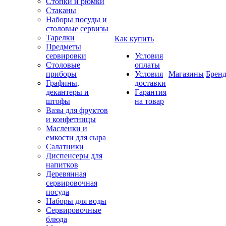
Стопки и рюмки
Стаканы
Наборы посуды и
столовые сервизы
Тарелки
Как купить
Предметы
сервировки
Условия
Столовые
оплаты
приборы
Условия
Магазины
Брен
Графины,
доставки
декантеры и
Гарантия
штофы
на товар
Вазы для фруктов
и конфетницы
Масленки и
емкости для сыра
Салатники
Диспенсеры для
напитков
Деревянная
сервировочная
посуда
Наборы для воды
Сервировочные
блюда