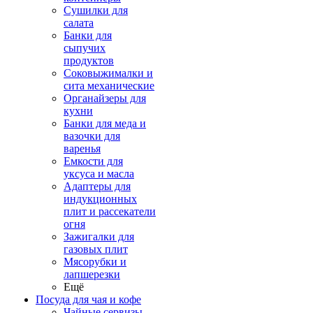
Сушилки для
салата
Банки для
сыпучих
продуктов
Соковыжималки и
сита механические
Органайзеры для
кухни
Банки для меда и
вазочки для
варенья
Емкости для
уксуса и масла
Адаптеры для
индукционных
плит и рассекатели
огня
Зажигалки для
газовых плит
Мясорубки и
лапшерезки
Ещё
Посуда для чая и кофе
Чайные сервизы