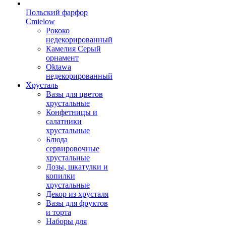
Польский фарфор
Сmielow
Рококо
недекорированный
Камелия Серый
орнамент
Oktawa
недекорированный
Хрусталь
Вазы для цветов
хрустальные
Конфетницы и
салатники
хрустальные
Блюда
сервировочные
хрустальные
Дозы, шкатулки и
копилки
хрустальные
Декор из хрусталя
Вазы для фруктов
и торта
Наборы для