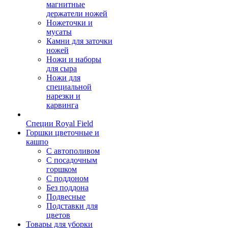
магнитные
держатели ножей
Ножеточки и
мусаты
Камни для заточки
ножей
Ножи и наборы
для сыра
Ножи для
специальной
нарезки и
карвинга
Специи Royal Field
Горшки цветочные и
кашпо
С автополивом
С посадочным
горшком
С поддоном
Без поддона
Подвесные
Подставки для
цветов
Товары для уборки