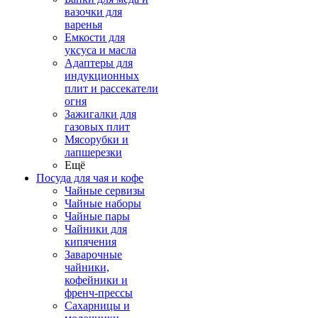
вазочки для
варенья
Емкости для
уксуса и масла
Адаптеры для
индукционных
плит и рассекатели
огня
Зажигалки для
газовых плит
Мясорубки и
лапшерезки
Ещё
Посуда для чая и кофе
Чайные сервизы
Чайные наборы
Чайные пары
Чайники для
кипячения
Заварочные
чайники,
кофейники и
френч-прессы
Сахарницы и