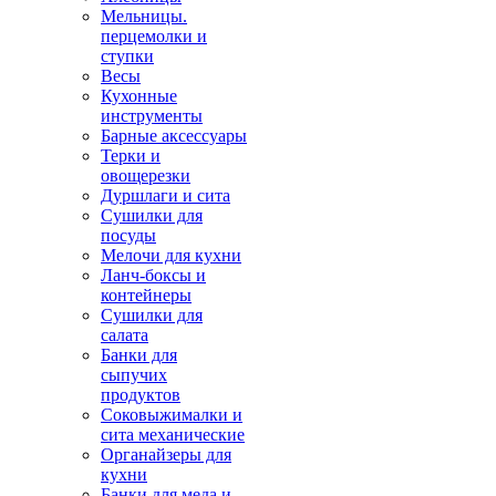
Мельницы.
перцемолки и
ступки
Весы
Кухонные
инструменты
Барные аксессуары
Терки и
овощерезки
Дуршлаги и сита
Сушилки для
посуды
Мелочи для кухни
Ланч-боксы и
контейнеры
Сушилки для
салата
Банки для
сыпучих
продуктов
Соковыжималки и
сита механические
Органайзеры для
кухни
Банки для меда и