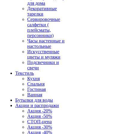
для дома
Декоративные
тарелки
Сервировочные
салфетки (
плейсматы,
персонники)
Часы настенные и
настольные
Искусственные
цветы и муляжи
Подсвечники и
свечи
Текстиль
Кухня
Спальня
Гостиная
Ванная
Бутылки для воды
Акции и распродажи
Акция -20%
Акция -50%
СТОП-цена
Акция -30%
Акция -40%