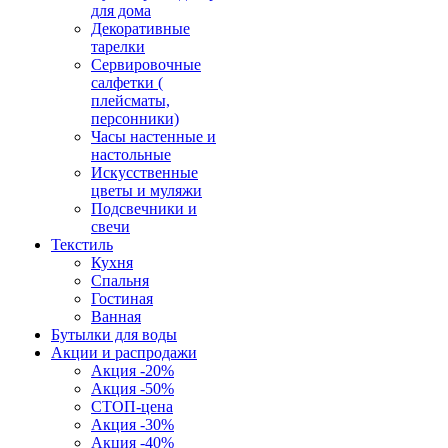
для дома
Декоративные
тарелки
Сервировочные
салфетки (
плейсматы,
персонники)
Часы настенные и
настольные
Искусственные
цветы и муляжи
Подсвечники и
свечи
Текстиль
Кухня
Спальня
Гостиная
Ванная
Бутылки для воды
Акции и распродажи
Акция -20%
Акция -50%
СТОП-цена
Акция -30%
Акция -40%