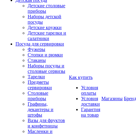
Детская посуда
Детские столовые
приборы
Наборы детской
посуды
Детские кружки
Детские тарелки и
салатники
Посуда для сервировки
Фужеры
Стопки и рюмки
Стаканы
Наборы посуды и
столовые сервизы
Тарелки
Как купить
Предметы
сервировки
Условия
Столовые
оплаты
приборы
Условия
Магазины
Брен
Графины,
доставки
декантеры и
Гарантия
штофы
на товар
Вазы для фруктов
и конфетницы
Масленки и