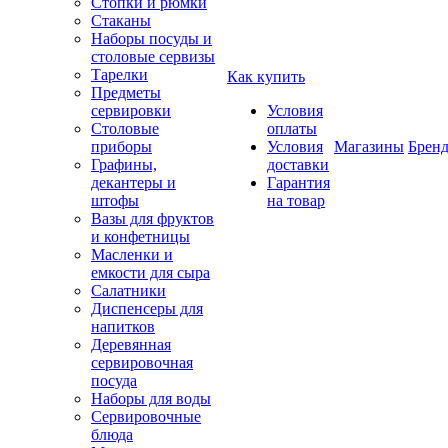
Стопки и рюмки
Стаканы
Наборы посуды и
столовые сервизы
Тарелки
Как купить
Предметы
сервировки
Условия
Столовые
оплаты
приборы
Условия
Магазины
Брен
Графины,
доставки
декантеры и
Гарантия
штофы
на товар
Вазы для фруктов
и конфетницы
Масленки и
емкости для сыра
Салатники
Диспенсеры для
напитков
Деревянная
сервировочная
посуда
Наборы для воды
Сервировочные
блюда