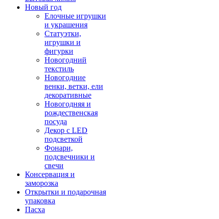
Новый год
Елочные игрушки
и украшения
Статуэтки,
игрушки и
фигурки
Новогодний
текстиль
Новогодние
венки, ветки, ели
декоративные
Новогодняя и
рождественская
посуда
Декор с LED
подсветкой
Фонари,
подсвечники и
свечи
Консервация и
заморозка
Открытки и подарочная
упаковка
Пасха