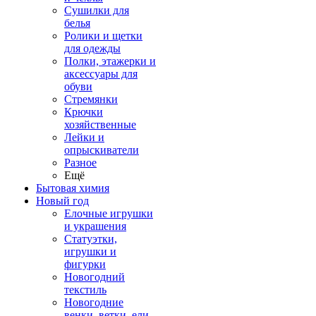
Сушилки для
белья
Ролики и щетки
для одежды
Полки, этажерки и
аксессуары для
обуви
Стремянки
Крючки
хозяйственные
Лейки и
опрыскиватели
Разное
Ещё
Бытовая химия
Новый год
Елочные игрушки
и украшения
Статуэтки,
игрушки и
фигурки
Новогодний
текстиль
Новогодние
венки, ветки, ели