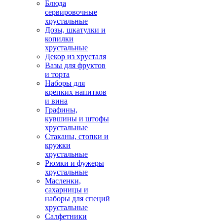
Блюда
сервировочные
хрустальные
Дозы, шкатулки и
копилки
хрустальные
Декор из хрусталя
Вазы для фруктов
и торта
Наборы для
крепких напитков
и вина
Графины,
кувшины и штофы
хрустальные
Стаканы, стопки и
кружки
хрустальные
Рюмки и фужеры
хрустальные
Масленки,
сахарницы и
наборы для специй
хрустальные
Салфетники