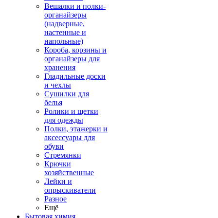
Вешалки и полки-
органайзеры
(надверные,
настенные и
напольные)
Короба, корзины и
органайзеры для
хранения
Гладильные доски
и чехлы
Сушилки для
белья
Ролики и щетки
для одежды
Полки, этажерки и
аксессуары для
обуви
Стремянки
Крючки
хозяйственные
Лейки и
опрыскиватели
Разное
Ещё
Бытовая химия