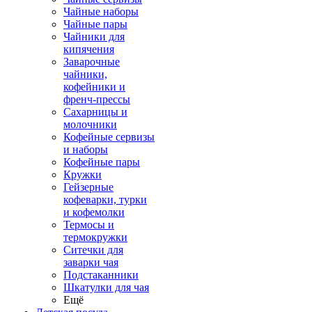
Чайные наборы
Чайные пары
Чайники для
кипячения
Заварочные
чайники,
кофейники и
френч-прессы
Сахарницы и
молочники
Кофейные сервизы
и наборы
Кофейные пары
Кружки
Гейзерные
кофеварки, турки
и кофемолки
Термосы и
термокружки
Ситечки для
заварки чая
Подстаканники
Шкатулки для чая
Ещё