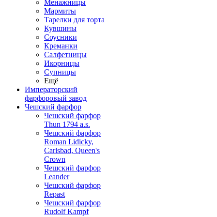
Менажницы
Мармиты
Тарелки для торта
Кувшины
Соусники
Креманки
Салфетницы
Икорницы
Супницы
Ещё
Императорский
фарфоровый завод
Чешский фарфор
Чешский фарфор
Thun 1794 a.s.
Чешский фарфор
Roman Lidicky,
Carlsbad, Queen's
Crown
Чешский фарфор
Leander
Чешский фарфор
Repast
Чешский фарфор
Rudolf Kampf