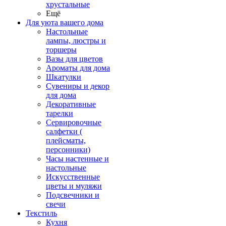
хрустальные
Ещё
Для уюта вашего дома
Настольные
лампы, люстры и
торшеры
Вазы для цветов
Ароматы для дома
Шкатулки
Сувениры и декор
для дома
Декоративные
тарелки
Сервировочные
салфетки (
плейсматы,
персонники)
Часы настенные и
настольные
Искусственные
цветы и муляжи
Подсвечники и
свечи
Текстиль
Кухня