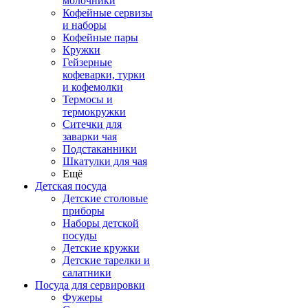
молочники
Кофейные сервизы
и наборы
Кофейные пары
Кружки
Гейзерные
кофеварки, турки
и кофемолки
Термосы и
термокружки
Ситечки для
заварки чая
Подстаканники
Шкатулки для чая
Ещё
Детская посуда
Детские столовые
приборы
Наборы детской
посуды
Детские кружки
Детские тарелки и
салатники
Посуда для сервировки
Фужеры