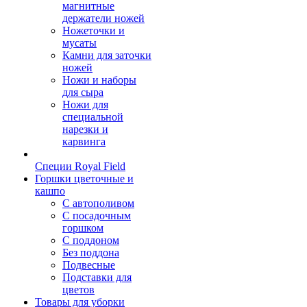
магнитные
держатели ножей
Ножеточки и
мусаты
Камни для заточки
ножей
Ножи и наборы
для сыра
Ножи для
специальной
нарезки и
карвинга
Специи Royal Field
Горшки цветочные и
кашпо
С автополивом
С посадочным
горшком
С поддоном
Без поддона
Подвесные
Подставки для
цветов
Товары для уборки