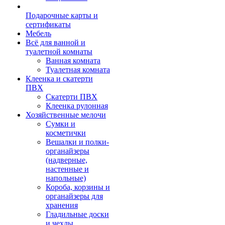
Подарочные карты и
сертификаты
Мебель
Всё для ванной и
туалетной комнаты
Ванная комната
Туалетная комната
Клеенка и скатерти
ПВХ
Скатерти ПВХ
Клеенка рулонная
Хозяйственные мелочи
Сумки и
косметички
Вешалки и полки-
органайзеры
(надверные,
настенные и
напольные)
Короба, корзины и
органайзеры для
хранения
Гладильные доски
и чехлы