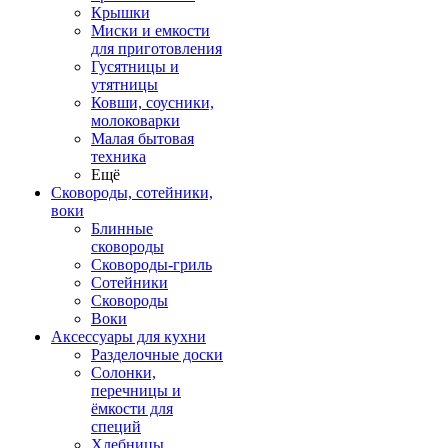
Крышки
Миски и емкости
для приготовления
Гусятницы и
утятницы
Ковши, соусники,
молоковарки
Малая бытовая
техника
Ещё
Сковороды, сотейники,
воки
Блинные
сковороды
Сковороды-гриль
Сотейники
Сковороды
Воки
Аксессуары для кухни
Разделочные доски
Солонки,
перечницы и
ёмкости для
специй
Хлебницы