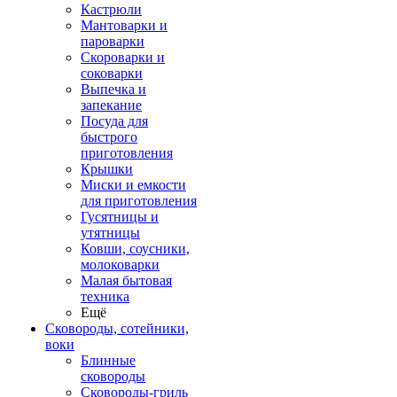
Кастрюли
Мантоварки и
пароварки
Скороварки и
соковарки
Выпечка и
запекание
Посуда для
быстрого
приготовления
Крышки
Миски и емкости
для приготовления
Гусятницы и
утятницы
Ковши, соусники,
молоковарки
Малая бытовая
техника
Ещё
Сковороды, сотейники,
воки
Блинные
сковороды
Сковороды-гриль