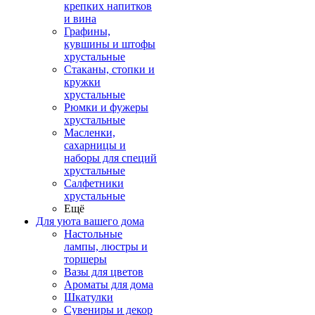
крепких напитков
и вина
Графины,
кувшины и штофы
хрустальные
Стаканы, стопки и
кружки
хрустальные
Рюмки и фужеры
хрустальные
Масленки,
сахарницы и
наборы для специй
хрустальные
Салфетники
хрустальные
Ещё
Для уюта вашего дома
Настольные
лампы, люстры и
торшеры
Вазы для цветов
Ароматы для дома
Шкатулки
Сувениры и декор