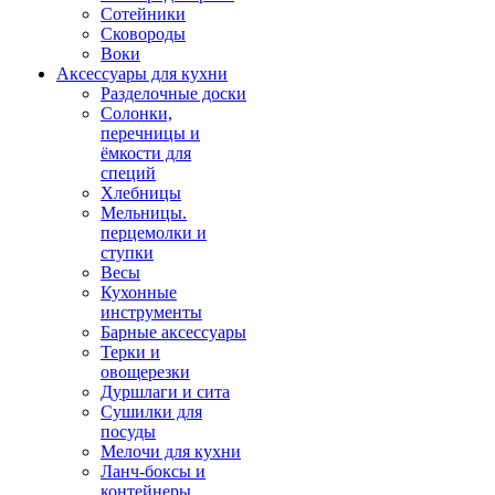
Сотейники
Сковороды
Воки
Аксессуары для кухни
Разделочные доски
Солонки,
перечницы и
ёмкости для
специй
Хлебницы
Мельницы.
перцемолки и
ступки
Весы
Кухонные
инструменты
Барные аксессуары
Терки и
овощерезки
Дуршлаги и сита
Сушилки для
посуды
Мелочи для кухни
Ланч-боксы и
контейнеры