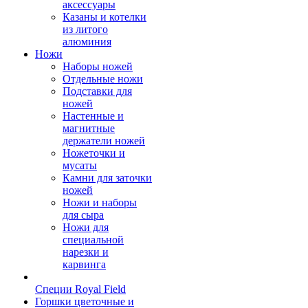
аксессуары
Казаны и котелки
из литого
алюминия
Ножи
Наборы ножей
Отдельные ножи
Подставки для
ножей
Настенные и
магнитные
держатели ножей
Ножеточки и
мусаты
Камни для заточки
ножей
Ножи и наборы
для сыра
Ножи для
специальной
нарезки и
карвинга
Специи Royal Field
Горшки цветочные и