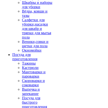
Швабры и наборы
для уборки
Вёдра, ковши и
тазы
Салфетки для
уборки,насадки
для швабр и
тряпки для мытья
пола
Веники,совки и
щетки для пола
Окномойки
Посуда для
приготовления
Тажины
Кастрюли
Мантоварки и
пароварки
Скороварки и
соковарки
Выпечка и
запекание
Посуда для
быстрого
приготовления