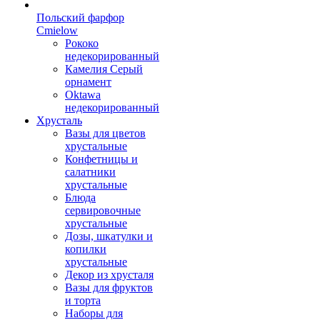
Польский фарфор
Сmielow
Рококо
недекорированный
Камелия Серый
орнамент
Oktawa
недекорированный
Хрусталь
Вазы для цветов
хрустальные
Конфетницы и
салатники
хрустальные
Блюда
сервировочные
хрустальные
Дозы, шкатулки и
копилки
хрустальные
Декор из хрусталя
Вазы для фруктов
и торта
Наборы для