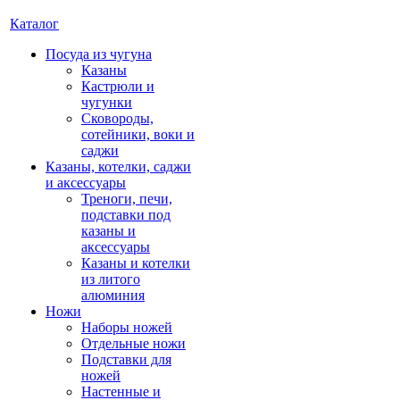
Каталог
Посуда из чугуна
Казаны
Кастрюли и
чугунки
Сковороды,
сотейники, воки и
саджи
Казаны, котелки, саджи
и аксессуары
Треноги, печи,
подставки под
казаны и
аксессуары
Казаны и котелки
из литого
алюминия
Ножи
Наборы ножей
Отдельные ножи
Подставки для
ножей
Настенные и