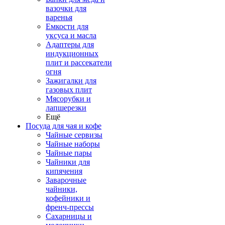
вазочки для
варенья
Емкости для
уксуса и масла
Адаптеры для
индукционных
плит и рассекатели
огня
Зажигалки для
газовых плит
Мясорубки и
лапшерезки
Ещё
Посуда для чая и кофе
Чайные сервизы
Чайные наборы
Чайные пары
Чайники для
кипячения
Заварочные
чайники,
кофейники и
френч-прессы
Сахарницы и