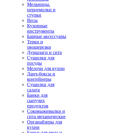
Мельницы.
перцемолки и
ступки
Весы
Кухонные
инструменты
Барные аксессуары
Терки и
овощерезки
Дуршлаги и сита
Сушилки для
посуды
Мелочи для кухни
Ланч-боксы и
контейнеры
Сушилки для
салата
Банки для
сыпучих
продуктов
Соковыжималки и
сита механические
Органайзеры для
кухни
Банки для меда и