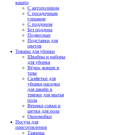
кашпо
С автополивом
С посадочным
горшком
С поддоном
Без поддона
Подвесные
Подставки для
цветов
Товары для уборки
Швабры и наборы
для уборки
Вёдра, ковши и
тазы
Салфетки для
уборки,насадки
для швабр и
тряпки для мытья
пола
Веники,совки и
щетки для пола
Окномойки
Посуда для
приготовления
Тажины