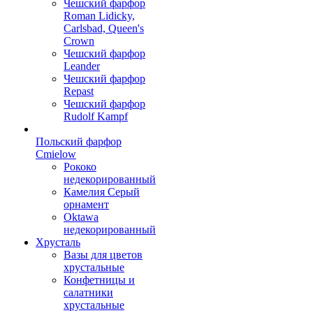
Чешский фарфор
Roman Lidicky,
Carlsbad, Queen's
Crown
Чешский фарфор
Leander
Чешский фарфор
Repast
Чешский фарфор
Rudolf Kampf
Польский фарфор
Сmielow
Рококо
недекорированный
Камелия Серый
орнамент
Oktawa
недекорированный
Хрусталь
Вазы для цветов
хрустальные
Конфетницы и
салатники
хрустальные