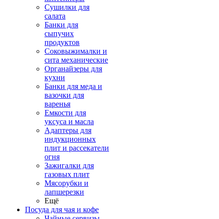
Сушилки для
салата
Банки для
сыпучих
продуктов
Соковыжималки и
сита механические
Органайзеры для
кухни
Банки для меда и
вазочки для
варенья
Емкости для
уксуса и масла
Адаптеры для
индукционных
плит и рассекатели
огня
Зажигалки для
газовых плит
Мясорубки и
лапшерезки
Ещё
Посуда для чая и кофе
Чайные сервизы