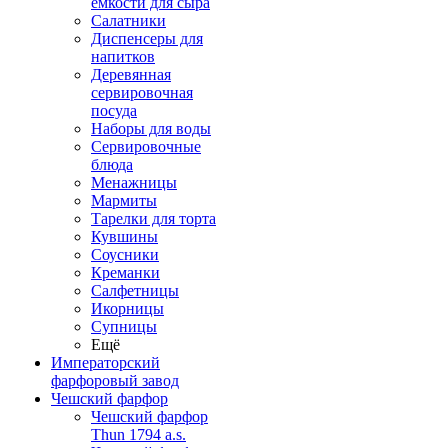
емкости для сыра
Салатники
Диспенсеры для
напитков
Деревянная
сервировочная
посуда
Наборы для воды
Сервировочные
блюда
Менажницы
Мармиты
Тарелки для торта
Кувшины
Соусники
Креманки
Салфетницы
Икорницы
Супницы
Ещё
Императорский
фарфоровый завод
Чешский фарфор
Чешский фарфор
Thun 1794 a.s.