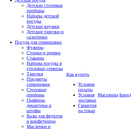
Детская посуда
Детские столовые
приборы
Наборы детской
посуды
Детские кружки
Детские тарелки и
салатники
Посуда для сервировки
Фужеры
Стопки и рюмки
Стаканы
Наборы посуды и
столовые сервизы
Тарелки
Как купить
Предметы
сервировки
Условия
Столовые
оплаты
приборы
Условия
Магазины
Брен
Графины,
доставки
декантеры и
Гарантия
штофы
на товар
Вазы для фруктов
и конфетницы
Масленки и