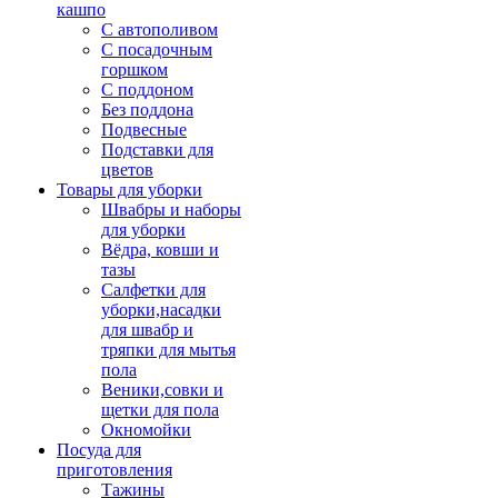
кашпо
С автополивом
С посадочным
горшком
С поддоном
Без поддона
Подвесные
Подставки для
цветов
Товары для уборки
Швабры и наборы
для уборки
Вёдра, ковши и
тазы
Салфетки для
уборки,насадки
для швабр и
тряпки для мытья
пола
Веники,совки и
щетки для пола
Окномойки
Посуда для
приготовления
Тажины