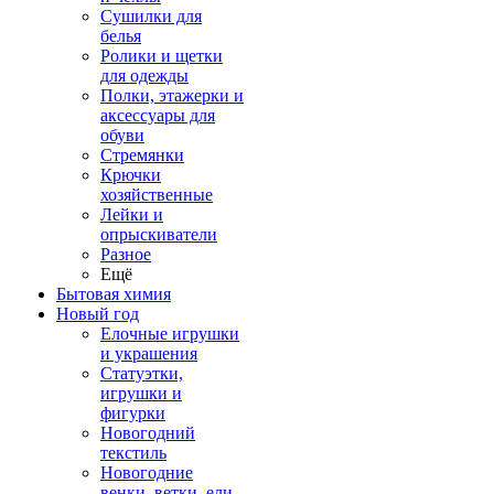
Сушилки для
белья
Ролики и щетки
для одежды
Полки, этажерки и
аксессуары для
обуви
Стремянки
Крючки
хозяйственные
Лейки и
опрыскиватели
Разное
Ещё
Бытовая химия
Новый год
Елочные игрушки
и украшения
Статуэтки,
игрушки и
фигурки
Новогодний
текстиль
Новогодние
венки, ветки, ели