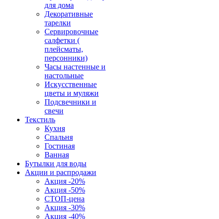
для дома
Декоративные
тарелки
Сервировочные
салфетки (
плейсматы,
персонники)
Часы настенные и
настольные
Искусственные
цветы и муляжи
Подсвечники и
свечи
Текстиль
Кухня
Спальня
Гостиная
Ванная
Бутылки для воды
Акции и распродажи
Акция -20%
Акция -50%
СТОП-цена
Акция -30%
Акция -40%