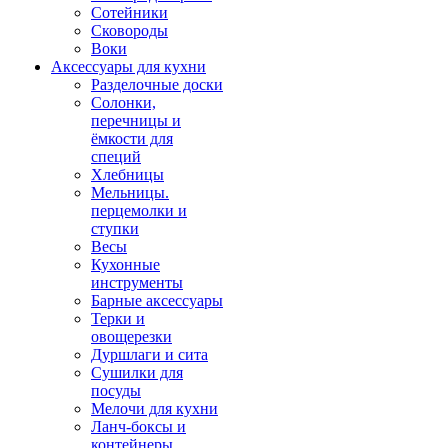
Сотейники
Сковороды
Воки
Аксессуары для кухни
Разделочные доски
Солонки,
перечницы и
ёмкости для
специй
Хлебницы
Мельницы.
перцемолки и
ступки
Весы
Кухонные
инструменты
Барные аксессуары
Терки и
овощерезки
Дуршлаги и сита
Сушилки для
посуды
Мелочи для кухни
Ланч-боксы и
контейнеры