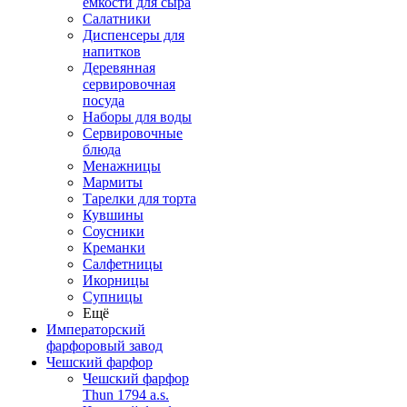
емкости для сыра
Салатники
Диспенсеры для
напитков
Деревянная
сервировочная
посуда
Наборы для воды
Сервировочные
блюда
Менажницы
Мармиты
Тарелки для торта
Кувшины
Соусники
Креманки
Салфетницы
Икорницы
Супницы
Ещё
Императорский
фарфоровый завод
Чешский фарфор
Чешский фарфор
Thun 1794 a.s.