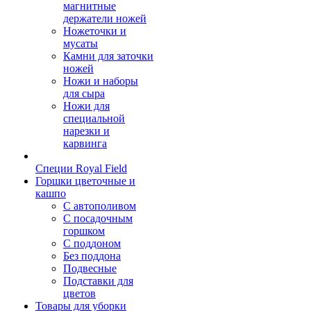
магнитные
держатели ножей
Ножеточки и
мусаты
Камни для заточки
ножей
Ножи и наборы
для сыра
Ножи для
специальной
нарезки и
карвинга
Специи Royal Field
Горшки цветочные и
кашпо
С автополивом
С посадочным
горшком
С поддоном
Без поддона
Подвесные
Подставки для
цветов
Товары для уборки