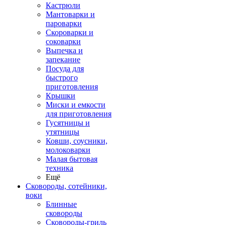
Кастрюли
Мантоварки и
пароварки
Скороварки и
соковарки
Выпечка и
запекание
Посуда для
быстрого
приготовления
Крышки
Миски и емкости
для приготовления
Гусятницы и
утятницы
Ковши, соусники,
молоковарки
Малая бытовая
техника
Ещё
Сковороды, сотейники,
воки
Блинные
сковороды
Сковороды-гриль