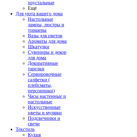
хрустальные
Ещё
Для уюта вашего дома
Настольные
лампы, люстры и
торшеры
Вазы для цветов
Ароматы для дома
Шкатулки
Сувениры и декор
для дома
Декоративные
тарелки
Сервировочные
салфетки (
плейсматы,
персонники)
Часы настенные и
настольные
Искусственные
цветы и муляжи
Подсвечники и
свечи
Текстиль
Кухня