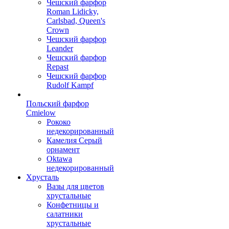
Чешский фарфор
Roman Lidicky,
Carlsbad, Queen's
Crown
Чешский фарфор
Leander
Чешский фарфор
Repast
Чешский фарфор
Rudolf Kampf
Польский фарфор
Сmielow
Рококо
недекорированный
Камелия Серый
орнамент
Oktawa
недекорированный
Хрусталь
Вазы для цветов
хрустальные
Конфетницы и
салатники
хрустальные