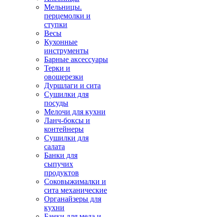
Мельницы.
перцемолки и
ступки
Весы
Кухонные
инструменты
Барные аксессуары
Терки и
овощерезки
Дуршлаги и сита
Сушилки для
посуды
Мелочи для кухни
Ланч-боксы и
контейнеры
Сушилки для
салата
Банки для
сыпучих
продуктов
Соковыжималки и
сита механические
Органайзеры для
кухни
Банки для меда и