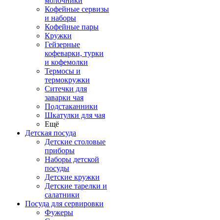
молочники
Кофейные сервизы
и наборы
Кофейные пары
Кружки
Гейзерные
кофеварки, турки
и кофемолки
Термосы и
термокружки
Ситечки для
заварки чая
Подстаканники
Шкатулки для чая
Ещё
Детская посуда
Детские столовые
приборы
Наборы детской
посуды
Детские кружки
Детские тарелки и
салатники
Посуда для сервировки
Фужеры