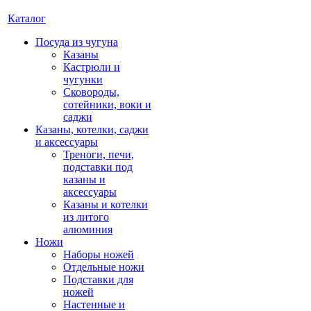
Каталог
Посуда из чугуна
Казаны
Кастрюли и
чугунки
Сковороды,
сотейники, воки и
саджи
Казаны, котелки, саджи
и аксессуары
Треноги, печи,
подставки под
казаны и
аксессуары
Казаны и котелки
из литого
алюминия
Ножи
Наборы ножей
Отдельные ножи
Подставки для
ножей
Настенные и