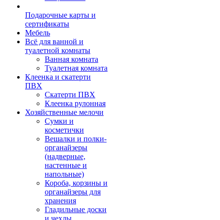
Подарочные карты и
сертификаты
Мебель
Всё для ванной и
туалетной комнаты
Ванная комната
Туалетная комната
Клеенка и скатерти
ПВХ
Скатерти ПВХ
Клеенка рулонная
Хозяйственные мелочи
Сумки и
косметички
Вешалки и полки-
органайзеры
(надверные,
настенные и
напольные)
Короба, корзины и
органайзеры для
хранения
Гладильные доски
и чехлы