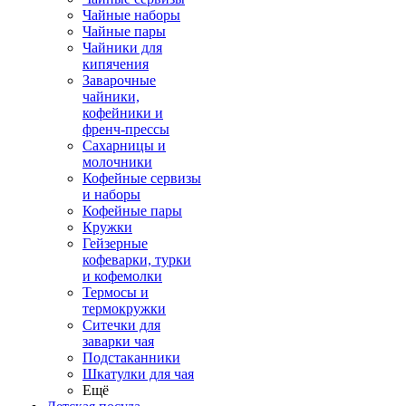
Чайные наборы
Чайные пары
Чайники для
кипячения
Заварочные
чайники,
кофейники и
френч-прессы
Сахарницы и
молочники
Кофейные сервизы
и наборы
Кофейные пары
Кружки
Гейзерные
кофеварки, турки
и кофемолки
Термосы и
термокружки
Ситечки для
заварки чая
Подстаканники
Шкатулки для чая
Ещё