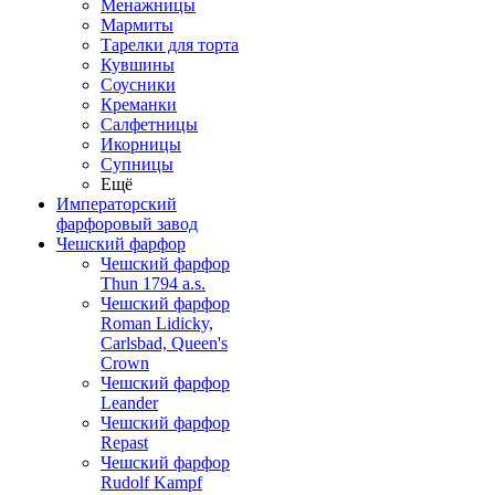
Менажницы
Мармиты
Тарелки для торта
Кувшины
Соусники
Креманки
Салфетницы
Икорницы
Супницы
Ещё
Императорский
фарфоровый завод
Чешский фарфор
Чешский фарфор
Thun 1794 a.s.
Чешский фарфор
Roman Lidicky,
Carlsbad, Queen's
Crown
Чешский фарфор
Leander
Чешский фарфор
Repast
Чешский фарфор
Rudolf Kampf