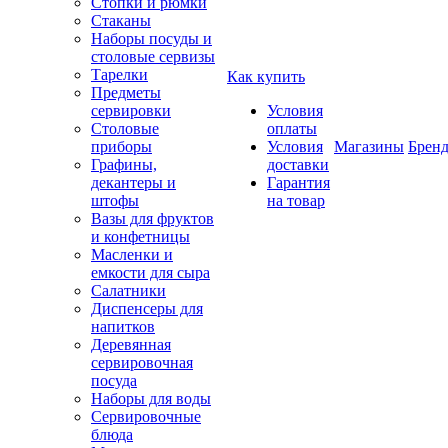
Стопки и рюмки
Стаканы
Наборы посуды и
столовые сервизы
Тарелки
Как купить
Предметы
сервировки
Условия
Столовые
оплаты
приборы
Условия
Магазины
Брен
Графины,
доставки
декантеры и
Гарантия
штофы
на товар
Вазы для фруктов
и конфетницы
Масленки и
емкости для сыра
Салатники
Диспенсеры для
напитков
Деревянная
сервировочная
посуда
Наборы для воды
Сервировочные
блюда