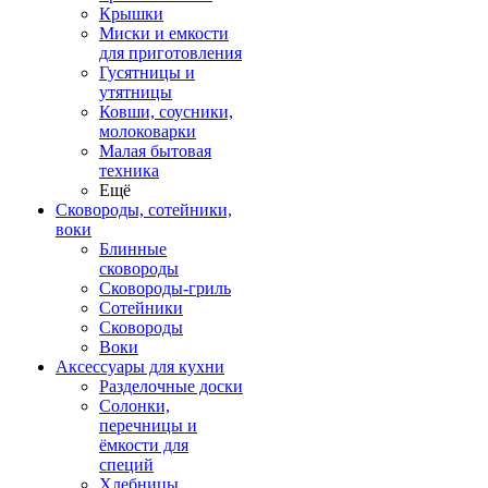
Крышки
Миски и емкости
для приготовления
Гусятницы и
утятницы
Ковши, соусники,
молоковарки
Малая бытовая
техника
Ещё
Сковороды, сотейники,
воки
Блинные
сковороды
Сковороды-гриль
Сотейники
Сковороды
Воки
Аксессуары для кухни
Разделочные доски
Солонки,
перечницы и
ёмкости для
специй
Хлебницы