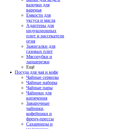
вазочки для
варенья
Емкости для
уксуса и масла
Адаптеры для
индукционных
плит и рассекатели
огня
Зажигалки для
газовых плит
Мясорубки и
лапшерезки
Ещё
Посуда для чая и кофе
Чайные сервизы
Чайные наборы
Чайные пары
Чайники для
кипячения
Заварочные
чайники,
кофейники и
френч-прессы
Сахарницы и