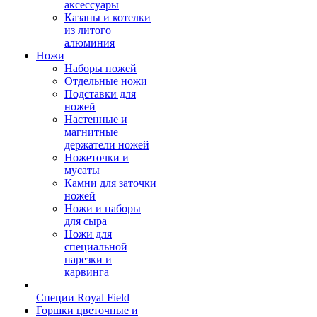
аксессуары
Казаны и котелки
из литого
алюминия
Ножи
Наборы ножей
Отдельные ножи
Подставки для
ножей
Настенные и
магнитные
держатели ножей
Ножеточки и
мусаты
Камни для заточки
ножей
Ножи и наборы
для сыра
Ножи для
специальной
нарезки и
карвинга
Специи Royal Field
Горшки цветочные и