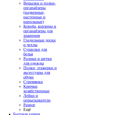
Вешалки и полки-
органайзеры
(надверные,
настенные и
напольные)
Короба, корзины и
органайзеры для
хранения
Гладильные доски
и чехлы
Сушилки для
белья
Ролики и щетки
для одежды
Полки, этажерки и
аксессуары для
обуви
Стремянки
Крючки
хозяйственные
Лейки и
опрыскиватели
Разное
Ещё
Бытовая химия