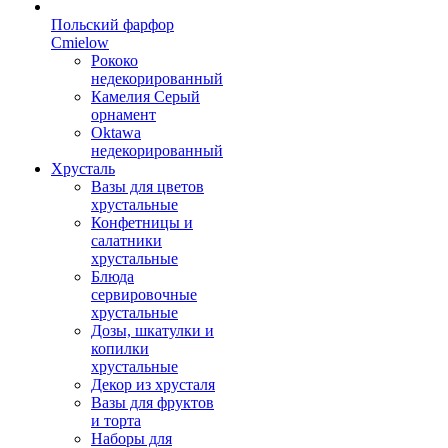
Польский фарфор
Сmielow
Рококо
недекорированный
Камелия Серый
орнамент
Oktawa
недекорированный
Хрусталь
Вазы для цветов
хрустальные
Конфетницы и
салатники
хрустальные
Блюда
сервировочные
хрустальные
Дозы, шкатулки и
копилки
хрустальные
Декор из хрусталя
Вазы для фруктов
и торта
Наборы для