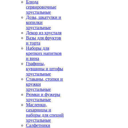
Блюда
сервировочные
хрустальные
Дозы, шкатулки и
копилки
хрустальные
Декор из хрусталя
Вазы для фруктов
и торта
Наборы для
крепких напитков
и вина
Графины,
кувшины и штофы
хрустальные
Стаканы, стопки и
кружки
хрустальные
Рюмки и фужеры
хрустальные
Масленки,
сахарницы и
наборы для специй
хрустальные
Салфетники