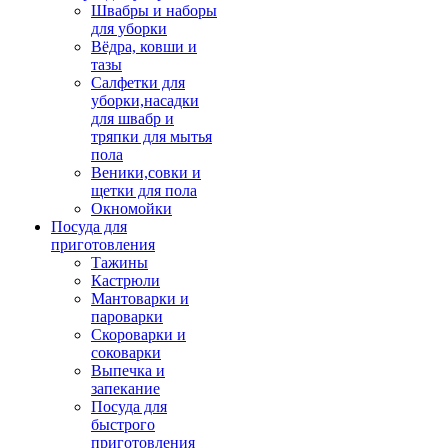
Швабры и наборы
для уборки
Вёдра, ковши и
тазы
Салфетки для
уборки,насадки
для швабр и
тряпки для мытья
пола
Веники,совки и
щетки для пола
Окномойки
Посуда для
приготовления
Тажины
Кастрюли
Мантоварки и
пароварки
Скороварки и
соковарки
Выпечка и
запекание
Посуда для
быстрого
приготовления