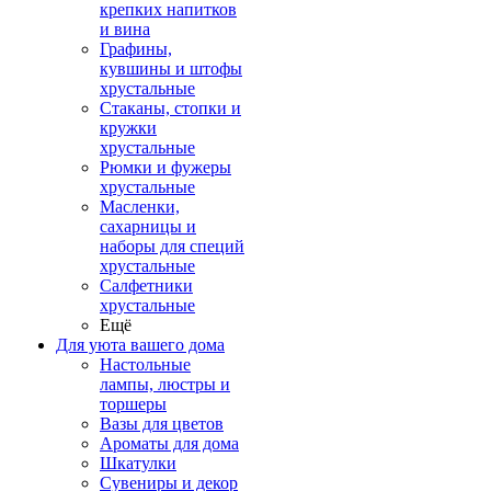
крепких напитков
и вина
Графины,
кувшины и штофы
хрустальные
Стаканы, стопки и
кружки
хрустальные
Рюмки и фужеры
хрустальные
Масленки,
сахарницы и
наборы для специй
хрустальные
Салфетники
хрустальные
Ещё
Для уюта вашего дома
Настольные
лампы, люстры и
торшеры
Вазы для цветов
Ароматы для дома
Шкатулки
Сувениры и декор