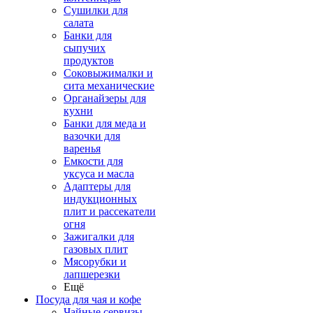
Сушилки для
салата
Банки для
сыпучих
продуктов
Соковыжималки и
сита механические
Органайзеры для
кухни
Банки для меда и
вазочки для
варенья
Емкости для
уксуса и масла
Адаптеры для
индукционных
плит и рассекатели
огня
Зажигалки для
газовых плит
Мясорубки и
лапшерезки
Ещё
Посуда для чая и кофе
Чайные сервизы