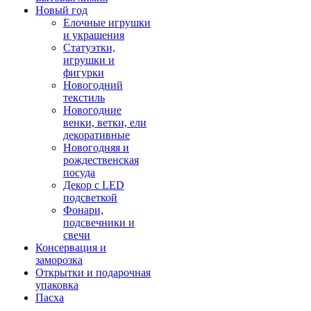
Новый год
Елочные игрушки
и украшения
Статуэтки,
игрушки и
фигурки
Новогодний
текстиль
Новогодние
венки, ветки, ели
декоративные
Новогодняя и
рождественская
посуда
Декор с LED
подсветкой
Фонари,
подсвечники и
свечи
Консервация и
заморозка
Открытки и подарочная
упаковка
Пасха