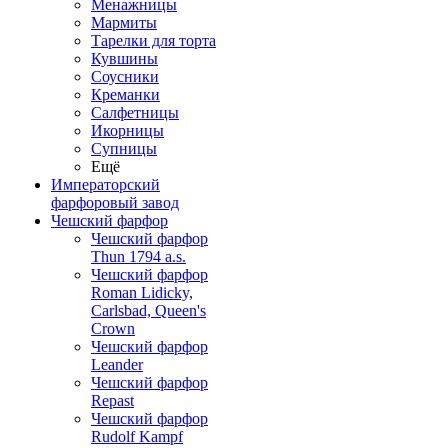
Менажницы
Мармиты
Тарелки для торта
Кувшины
Соусники
Креманки
Салфетницы
Икорницы
Супницы
Ещё
Императорский
фарфоровый завод
Чешский фарфор
Чешский фарфор
Thun 1794 a.s.
Чешский фарфор
Roman Lidicky,
Carlsbad, Queen's
Crown
Чешский фарфор
Leander
Чешский фарфор
Repast
Чешский фарфор
Rudolf Kampf