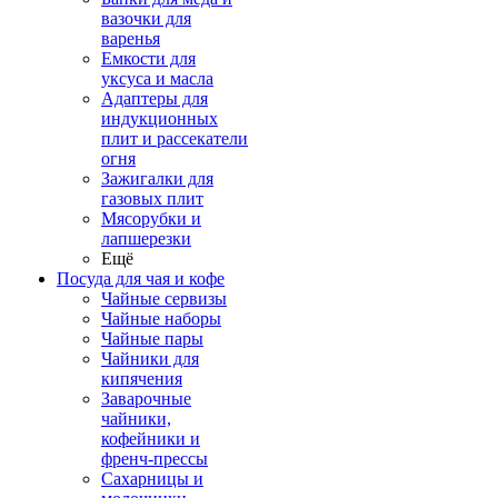
вазочки для
варенья
Емкости для
уксуса и масла
Адаптеры для
индукционных
плит и рассекатели
огня
Зажигалки для
газовых плит
Мясорубки и
лапшерезки
Ещё
Посуда для чая и кофе
Чайные сервизы
Чайные наборы
Чайные пары
Чайники для
кипячения
Заварочные
чайники,
кофейники и
френч-прессы
Сахарницы и