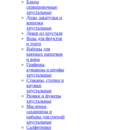
Блюда
сервировочные
хрустальные
Дозы, шкатулки и
копилки
хрустальные
Декор из хрусталя
Вазы для фруктов
и торта
Наборы для
крепких напитков
и вина
Графины,
кувшины и штофы
хрустальные
Стаканы, стопки и
кружки
хрустальные
Рюмки и фужеры
хрустальные
Масленки,
сахарницы и
наборы для специй
хрустальные
Салфетники