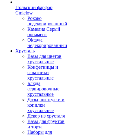
Польский фарфор
Сmielow
Рококо
недекорированный
Камелия Серый
орнамент
Oktawa
недекорированный
Хрусталь
Вазы для цветов
хрустальные
Конфетницы и
салатники
хрустальные
Блюда
сервировочные
хрустальные
Дозы, шкатулки и
копилки
хрустальные
Декор из хрусталя
Вазы для фруктов
и торта
Наборы для