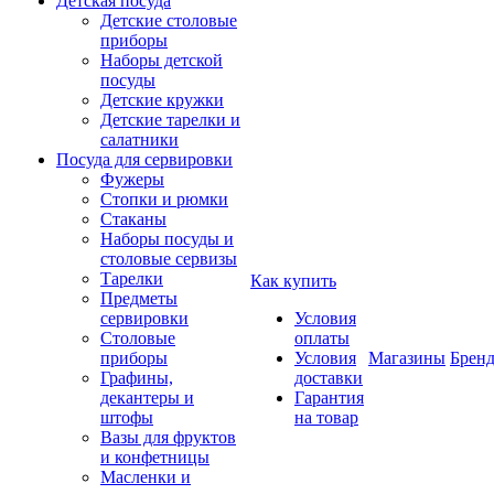
Детская посуда
Детские столовые
приборы
Наборы детской
посуды
Детские кружки
Детские тарелки и
салатники
Посуда для сервировки
Фужеры
Стопки и рюмки
Стаканы
Наборы посуды и
столовые сервизы
Тарелки
Как купить
Предметы
сервировки
Условия
Столовые
оплаты
приборы
Условия
Магазины
Брен
Графины,
доставки
декантеры и
Гарантия
штофы
на товар
Вазы для фруктов
и конфетницы
Масленки и