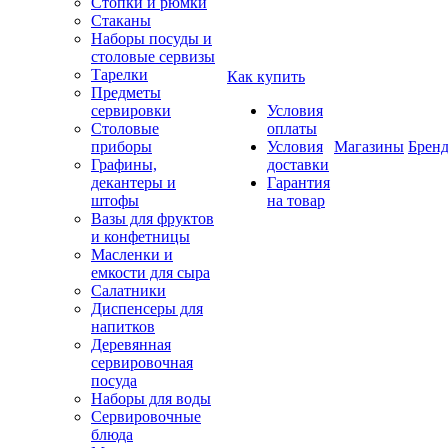
Стопки и рюмки
Стаканы
Наборы посуды и
столовые сервизы
Тарелки
Как купить
Предметы
сервировки
Условия
Столовые
оплаты
приборы
Условия
Магазины
Брен
Графины,
доставки
декантеры и
Гарантия
штофы
на товар
Вазы для фруктов
и конфетницы
Масленки и
емкости для сыра
Салатники
Диспенсеры для
напитков
Деревянная
сервировочная
посуда
Наборы для воды
Сервировочные
блюда