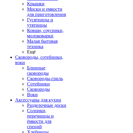
Крышки
Миски и емкости
для приготовления
Гусятницы и
утятницы
Ковши, соусники,
молоковарки
Малая бытовая
техника
Ещё
Сковороды, сотейники,
воки
Блинные
сковороды
Сковороды-гриль
Сотейники
Сковороды
Воки
Аксессуары для кухни
Разделочные доски
Солонки,
перечницы и
ёмкости для
специй
Хлебницы