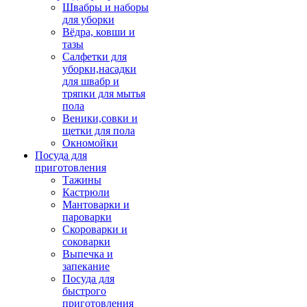
Швабры и наборы
для уборки
Вёдра, ковши и
тазы
Салфетки для
уборки,насадки
для швабр и
тряпки для мытья
пола
Веники,совки и
щетки для пола
Окномойки
Посуда для
приготовления
Тажины
Кастрюли
Мантоварки и
пароварки
Скороварки и
соковарки
Выпечка и
запекание
Посуда для
быстрого
приготовления