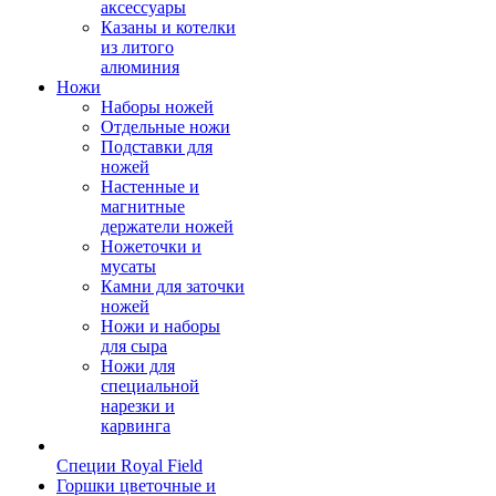
аксессуары
Казаны и котелки
из литого
алюминия
Ножи
Наборы ножей
Отдельные ножи
Подставки для
ножей
Настенные и
магнитные
держатели ножей
Ножеточки и
мусаты
Камни для заточки
ножей
Ножи и наборы
для сыра
Ножи для
специальной
нарезки и
карвинга
Специи Royal Field
Горшки цветочные и