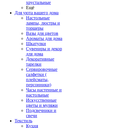
хрустальные
Ещё
Для уюта вашего дома
Настольные
лампы, люстры и
торшеры
Вазы для цветов
Ароматы для дома
Шкатулки
Сувениры и декор
для дома
Декоративные
тарелки
Сервировочные
салфетки (
плейсматы,
персонники)
Часы настенные и
настольные
Искусственные
цветы и муляжи
Подсвечники и
свечи
Текстиль
Кухня