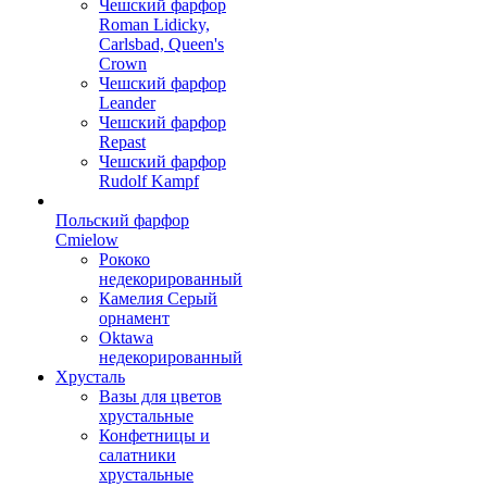
Чешский фарфор
Roman Lidicky,
Carlsbad, Queen's
Crown
Чешский фарфор
Leander
Чешский фарфор
Repast
Чешский фарфор
Rudolf Kampf
Польский фарфор
Сmielow
Рококо
недекорированный
Камелия Серый
орнамент
Oktawa
недекорированный
Хрусталь
Вазы для цветов
хрустальные
Конфетницы и
салатники
хрустальные