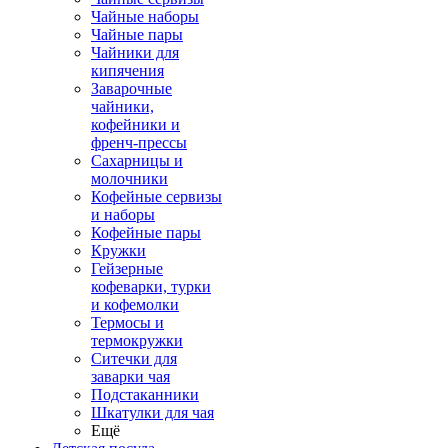
Чайные наборы
Чайные пары
Чайники для
кипячения
Заварочные
чайники,
кофейники и
френч-прессы
Сахарницы и
молочники
Кофейные сервизы
и наборы
Кофейные пары
Кружки
Гейзерные
кофеварки, турки
и кофемолки
Термосы и
термокружки
Ситечки для
заварки чая
Подстаканники
Шкатулки для чая
Ещё