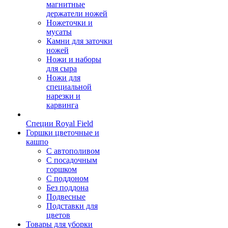
магнитные
держатели ножей
Ножеточки и
мусаты
Камни для заточки
ножей
Ножи и наборы
для сыра
Ножи для
специальной
нарезки и
карвинга
Специи Royal Field
Горшки цветочные и
кашпо
С автополивом
С посадочным
горшком
С поддоном
Без поддона
Подвесные
Подставки для
цветов
Товары для уборки