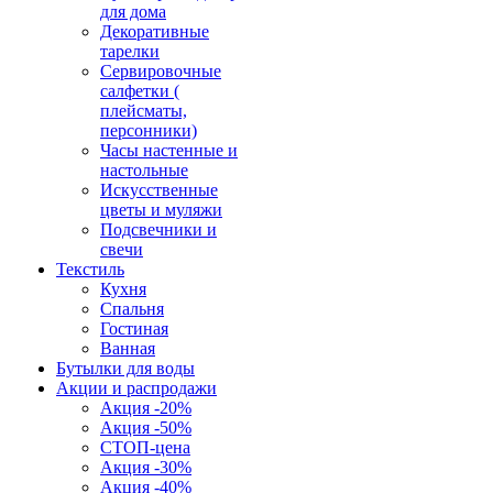
для дома
Декоративные
тарелки
Сервировочные
салфетки (
плейсматы,
персонники)
Часы настенные и
настольные
Искусственные
цветы и муляжи
Подсвечники и
свечи
Текстиль
Кухня
Спальня
Гостиная
Ванная
Бутылки для воды
Акции и распродажи
Акция -20%
Акция -50%
СТОП-цена
Акция -30%
Акция -40%