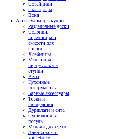
Сотейники
Сковороды
Воки
Аксессуары для кухни
Разделочные доски
Солонки,
перечницы и
ёмкости для
специй
Хлебницы
Мельницы.
перцемолки и
ступки
Весы
Кухонные
инструменты
Барные аксессуары
Терки и
овощерезки
Дуршлаги и сита
Сушилки для
посуды
Мелочи для кухни
Ланч-боксы и
контейнеры