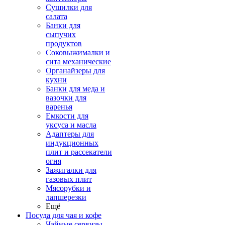
Сушилки для
салата
Банки для
сыпучих
продуктов
Соковыжималки и
сита механические
Органайзеры для
кухни
Банки для меда и
вазочки для
варенья
Емкости для
уксуса и масла
Адаптеры для
индукционных
плит и рассекатели
огня
Зажигалки для
газовых плит
Мясорубки и
лапшерезки
Ещё
Посуда для чая и кофе
Чайные сервизы