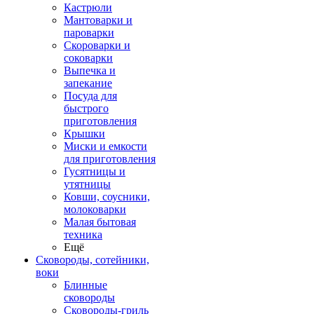
Кастрюли
Мантоварки и
пароварки
Скороварки и
соковарки
Выпечка и
запекание
Посуда для
быстрого
приготовления
Крышки
Миски и емкости
для приготовления
Гусятницы и
утятницы
Ковши, соусники,
молоковарки
Малая бытовая
техника
Ещё
Сковороды, сотейники,
воки
Блинные
сковороды
Сковороды-гриль