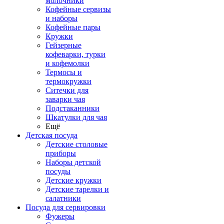
молочники
Кофейные сервизы
и наборы
Кофейные пары
Кружки
Гейзерные
кофеварки, турки
и кофемолки
Термосы и
термокружки
Ситечки для
заварки чая
Подстаканники
Шкатулки для чая
Ещё
Детская посуда
Детские столовые
приборы
Наборы детской
посуды
Детские кружки
Детские тарелки и
салатники
Посуда для сервировки
Фужеры