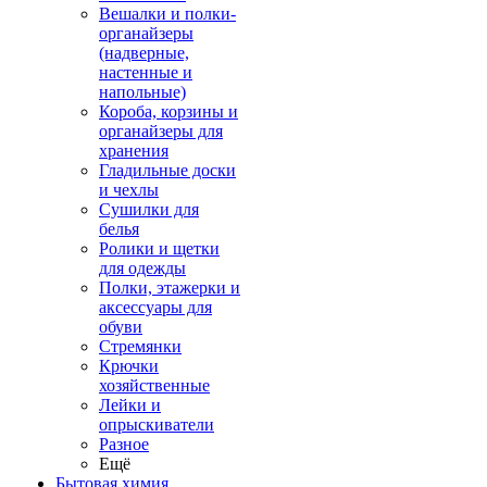
Вешалки и полки-
органайзеры
(надверные,
настенные и
напольные)
Короба, корзины и
органайзеры для
хранения
Гладильные доски
и чехлы
Сушилки для
белья
Ролики и щетки
для одежды
Полки, этажерки и
аксессуары для
обуви
Стремянки
Крючки
хозяйственные
Лейки и
опрыскиватели
Разное
Ещё
Бытовая химия