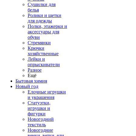
Сушилки для
белья
Ролики и щетки
для одежды
Полки, этажерки и
аксессуары для
обуви
Стремянки
Крючки
хозяйственные
Лейки и
опрыскиватели
Разное
Ещё
Бытовая химия
Новый год
Елочные игрушки
и украшения
Статуэтки,
игрушки и
фигурки
Новогодний
текстиль
Новогодние
венки, ветки, ели