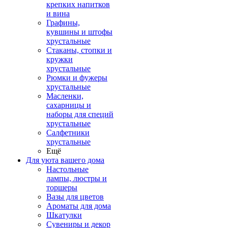
крепких напитков
и вина
Графины,
кувшины и штофы
хрустальные
Стаканы, стопки и
кружки
хрустальные
Рюмки и фужеры
хрустальные
Масленки,
сахарницы и
наборы для специй
хрустальные
Салфетники
хрустальные
Ещё
Для уюта вашего дома
Настольные
лампы, люстры и
торшеры
Вазы для цветов
Ароматы для дома
Шкатулки
Сувениры и декор