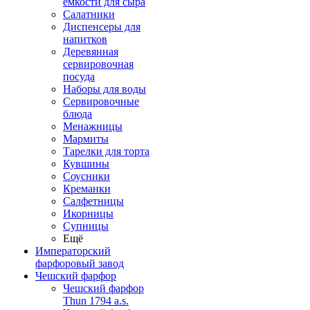
емкости для сыра
Салатники
Диспенсеры для
напитков
Деревянная
сервировочная
посуда
Наборы для воды
Сервировочные
блюда
Менажницы
Мармиты
Тарелки для торта
Кувшины
Соусники
Креманки
Салфетницы
Икорницы
Супницы
Ещё
Императорский
фарфоровый завод
Чешский фарфор
Чешский фарфор
Thun 1794 a.s.