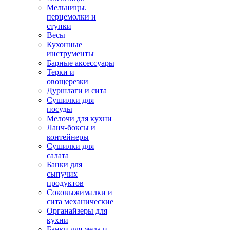
Мельницы.
перцемолки и
ступки
Весы
Кухонные
инструменты
Барные аксессуары
Терки и
овощерезки
Дуршлаги и сита
Сушилки для
посуды
Мелочи для кухни
Ланч-боксы и
контейнеры
Сушилки для
салата
Банки для
сыпучих
продуктов
Соковыжималки и
сита механические
Органайзеры для
кухни
Банки для меда и