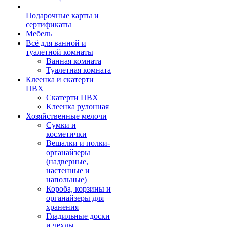
Подарочные карты и
сертификаты
Мебель
Всё для ванной и
туалетной комнаты
Ванная комната
Туалетная комната
Клеенка и скатерти
ПВХ
Скатерти ПВХ
Клеенка рулонная
Хозяйственные мелочи
Сумки и
косметички
Вешалки и полки-
органайзеры
(надверные,
настенные и
напольные)
Короба, корзины и
органайзеры для
хранения
Гладильные доски
и чехлы