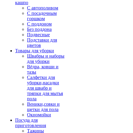
кашпо
С автополивом
С посадочным
горшком
С поддоном
Без поддона
Подвесные
Подставки для
цветов
Товары для уборки
Швабры и наборы
для уборки
Вёдра, ковши и
тазы
Салфетки для
уборки,насадки
для швабр и
тряпки для мытья
пола
Веники,совки и
щетки для пола
Окномойки
Посуда для
приготовления
Тажины