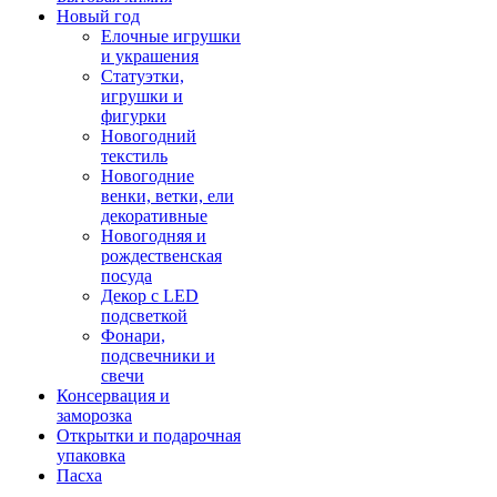
Новый год
Елочные игрушки
и украшения
Статуэтки,
игрушки и
фигурки
Новогодний
текстиль
Новогодние
венки, ветки, ели
декоративные
Новогодняя и
рождественская
посуда
Декор с LED
подсветкой
Фонари,
подсвечники и
свечи
Консервация и
заморозка
Открытки и подарочная
упаковка
Пасха