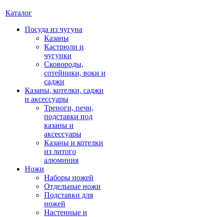
Каталог
Посуда из чугуна
Казаны
Кастрюли и
чугунки
Сковороды,
сотейники, воки и
саджи
Казаны, котелки, саджи
и аксессуары
Треноги, печи,
подставки под
казаны и
аксессуары
Казаны и котелки
из литого
алюминия
Ножи
Наборы ножей
Отдельные ножи
Подставки для
ножей
Настенные и