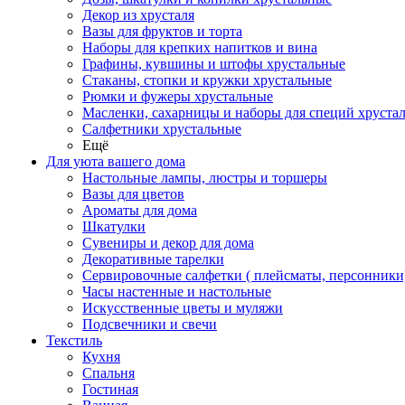
Декор из хрусталя
Вазы для фруктов и торта
Наборы для крепких напитков и вина
Графины, кувшины и штофы хрустальные
Стаканы, стопки и кружки хрустальные
Рюмки и фужеры хрустальные
Масленки, сахарницы и наборы для специй хруста
Салфетники хрустальные
Ещё
Для уюта вашего дома
Настольные лампы, люстры и торшеры
Вазы для цветов
Ароматы для дома
Шкатулки
Сувениры и декор для дома
Декоративные тарелки
Сервировочные салфетки ( плейсматы, персонники
Часы настенные и настольные
Искусственные цветы и муляжи
Подсвечники и свечи
Текстиль
Кухня
Спальня
Гостиная