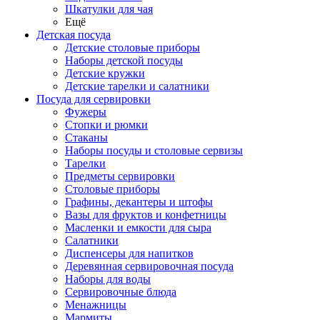
Шкатулки для чая
Ещё
Детская посуда
Детские столовые приборы
Наборы детской посуды
Детские кружки
Детские тарелки и салатники
Посуда для сервировки
Фужеры
Стопки и рюмки
Стаканы
Наборы посуды и столовые сервизы
Тарелки
Предметы сервировки
Столовые приборы
Графины, декантеры и штофы
Вазы для фруктов и конфетницы
Масленки и емкости для сыра
Салатники
Диспенсеры для напитков
Деревянная сервировочная посуда
Наборы для воды
Сервировочные блюда
Менажницы
Мармиты