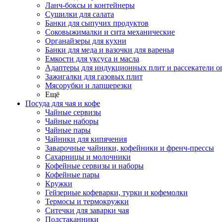
Ланч-боксы и контейнеры
Сушилки для салата
Банки для сыпучих продуктов
Соковыжималки и сита механические
Органайзеры для кухни
Банки для меда и вазочки для варенья
Емкости для уксуса и масла
Адаптеры для индукционных плит и рассекатели о
Зажигалки для газовых плит
Мясорубки и лапшерезки
Ещё
Посуда для чая и кофе
Чайные сервизы
Чайные наборы
Чайные пары
Чайники для кипячения
Заварочные чайники, кофейники и френч-прессы
Сахарницы и молочники
Кофейные сервизы и наборы
Кофейные пары
Кружки
Гейзерные кофеварки, турки и кофемолки
Термосы и термокружки
Ситечки для заварки чая
Подстаканники