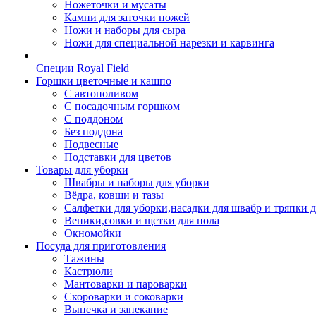
Ножеточки и мусаты
Камни для заточки ножей
Ножи и наборы для сыра
Ножи для специальной нарезки и карвинга
Специи Royal Field
Горшки цветочные и кашпо
С автополивом
С посадочным горшком
С поддоном
Без поддона
Подвесные
Подставки для цветов
Товары для уборки
Швабры и наборы для уборки
Вёдра, ковши и тазы
Салфетки для уборки,насадки для швабр и тряпки 
Веники,совки и щетки для пола
Окномойки
Посуда для приготовления
Тажины
Кастрюли
Мантоварки и пароварки
Скороварки и соковарки
Выпечка и запекание