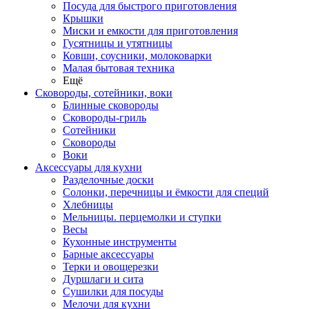
Посуда для быстрого приготовления
Крышки
Миски и емкости для приготовления
Гусятницы и утятницы
Ковши, соусники, молоковарки
Малая бытовая техника
Ещё
Сковороды, сотейники, воки
Блинные сковороды
Сковороды-гриль
Сотейники
Сковороды
Воки
Аксессуары для кухни
Разделочные доски
Солонки, перечницы и ёмкости для специй
Хлебницы
Мельницы. перцемолки и ступки
Весы
Кухонные инструменты
Барные аксессуары
Терки и овощерезки
Дуршлаги и сита
Сушилки для посуды
Мелочи для кухни