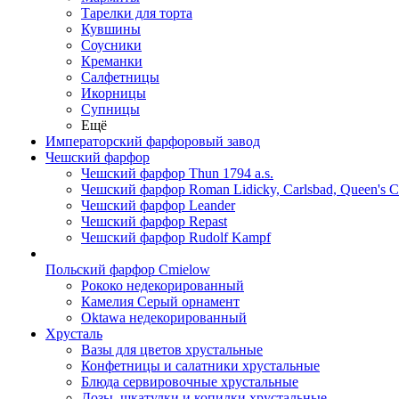
Тарелки для торта
Кувшины
Соусники
Креманки
Салфетницы
Икорницы
Супницы
Ещё
Императорский фарфоровый завод
Чешский фарфор
Чешский фарфор Thun 1794 a.s.
Чешский фарфор Roman Lidicky, Carlsbad, Queen's 
Чешский фарфор Leander
Чешский фарфор Repast
Чешский фарфор Rudolf Kampf
Польский фарфор Сmielow
Рококо недекорированный
Камелия Серый орнамент
Oktawa недекорированный
Хрусталь
Вазы для цветов хрустальные
Конфетницы и салатники хрустальные
Блюда сервировочные хрустальные
Дозы, шкатулки и копилки хрустальные