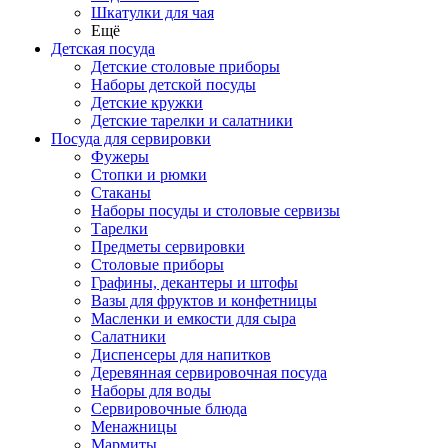
Шкатулки для чая
Ещё
Детская посуда
Детские столовые приборы
Наборы детской посуды
Детские кружки
Детские тарелки и салатники
Посуда для сервировки
Фужеры
Стопки и рюмки
Стаканы
Наборы посуды и столовые сервизы
Тарелки
Предметы сервировки
Столовые приборы
Графины, декантеры и штофы
Вазы для фруктов и конфетницы
Масленки и емкости для сыра
Салатники
Диспенсеры для напитков
Деревянная сервировочная посуда
Наборы для воды
Сервировочные блюда
Менажницы
Мармиты