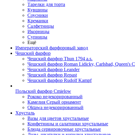
Тарелки для торта
Кувшины
Соусники
Креманки
Салфетницы
Икорницы
Супницы
Ещё
Императорский фарфоровый завод
Чешский фарфор
Чешский фарфор Thun 1794 a.s.
Чешский фарфор Roman Lidicky, Carlsbad, Queen's 
Чешский фарфор Leander
Чешский фарфор Repast
Чешский фарфор Rudolf Kampf
Польский фарфор Сmielow
Рококо недекорированный
Камелия Серый орнамент
Oktawa недекорированный
Хрусталь
Вазы для цветов хрустальные
Конфетницы и салатники хрустальные
Блюда сервировочные хрустальные
Дозы, шкатулки и копилки хрустальные