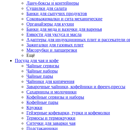
Ланч-боксы и контейнеры
Сушилки для салата
Банки для сыпучих продуктов
Соковыжималки и сита механические
Органайзеры для кухни
Банки для меда и вазочки для варенья
Емкости для уксуса и масла
Адаптеры для индукционных плит и рассекатели о
Зажигалки для газовых плит
Мясорубки и лапшерезки
Ещё
Посуда для чая и кофе
Чайные сервизы
Чайные наборы
Чайные пары
Чайники для кипячения
Заварочные чайники, кофейники и френч-прессы
Сахарницы и молочники
Кофейные сервизы и наборы
Кофейные пары
Кружки
Гейзерные кофеварки, турки и кофемолки
Термосы и термокружки
Ситечки для заварки чая
Подстаканники