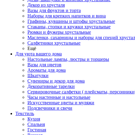
Декор из хрусталя
Вазы для фруктов и торта
Наборы для крепких напитков и вина
Графины, кувшины и штофы хрустальные
Стаканы, стопки и кружки хрустальные
Рюмки и фужеры хрустальные
Масленки, сахарницы и наборы для специй хруста
Салфетники хрустальные
Ещё
Для уюта вашего дома
Настольные лампы, люстры и торшеры
Вазы для цветов
Ароматы для дома
Шкатулки
Сувениры и декор для дома
Декоративные тарелки
Сервировочные салфетки ( плейсматы, персонники
Часы настенные и настольные
Искусственные цветы и муляжи
Подсвечники и свечи
Текстиль
Кухня
Спальня
Гостиная