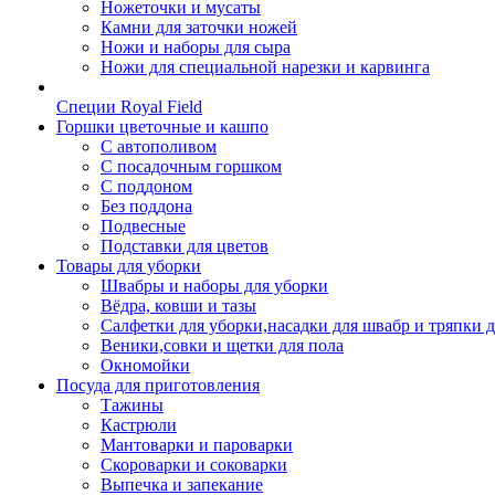
Ножеточки и мусаты
Камни для заточки ножей
Ножи и наборы для сыра
Ножи для специальной нарезки и карвинга
Специи Royal Field
Горшки цветочные и кашпо
С автополивом
С посадочным горшком
С поддоном
Без поддона
Подвесные
Подставки для цветов
Товары для уборки
Швабры и наборы для уборки
Вёдра, ковши и тазы
Салфетки для уборки,насадки для швабр и тряпки 
Веники,совки и щетки для пола
Окномойки
Посуда для приготовления
Тажины
Кастрюли
Мантоварки и пароварки
Скороварки и соковарки
Выпечка и запекание