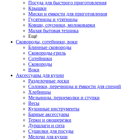
Посуда для быстрого приготовления
Крышки
Миски и емкости для приготовления
Гусятницы и утятницы
Ковши, соусники, молоковарки
Малая бытовая техника
Ещё
Сковороды, сотейники, воки
Блинные сковороды
Сковороды-гриль
Сотейники
Сковороды
Воки
Аксессуары для кухни
Разделочные доски
Солонки, перечницы и ёмкости для специй
Хлебницы
Мельницы. перцемолки и ступки
Весы
Кухонные инструменты
Барные аксессуары
Терки и овощерезки
Дуршлаги и сита
Сушилки для посуды
Мелочи для кухни