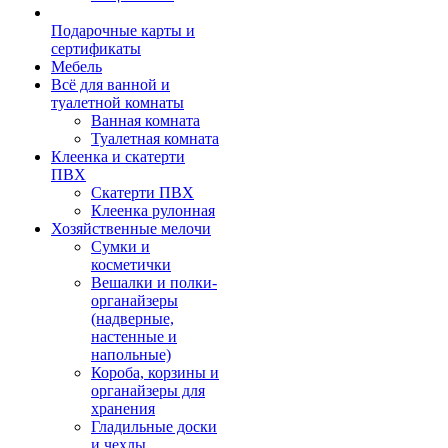
Подарочные карты и
сертификаты
Мебель
Всё для ванной и
туалетной комнаты
Ванная комната
Туалетная комната
Клеенка и скатерти
ПВХ
Скатерти ПВХ
Клеенка рулонная
Хозяйственные мелочи
Сумки и
косметички
Вешалки и полки-
органайзеры
(надверные,
настенные и
напольные)
Короба, корзины и
органайзеры для
хранения
Гладильные доски
и чехлы