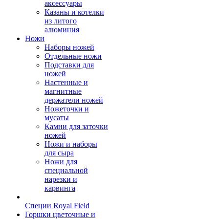
аксессуары
Казаны и котелки
из литого
алюминия
Ножи
Наборы ножей
Отдельные ножи
Подставки для
ножей
Настенные и
магнитные
держатели ножей
Ножеточки и
мусаты
Камни для заточки
ножей
Ножи и наборы
для сыра
Ножи для
специальной
нарезки и
карвинга
Специи Royal Field
Горшки цветочные и