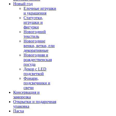
Новый год
Елочные игрушки
и украшения
Статуэтки,
игрушки и
фигурки
Новогодний
текстиль
Новогодние
венки, ветки, ели
декоративные
Новогодняя и
рождественская
посуда
Декор с LED
подсветкой
Фонари,
подсвечники и
свечи
Консервация и
заморозка
Открытки и подарочная
упаковка
Пасха