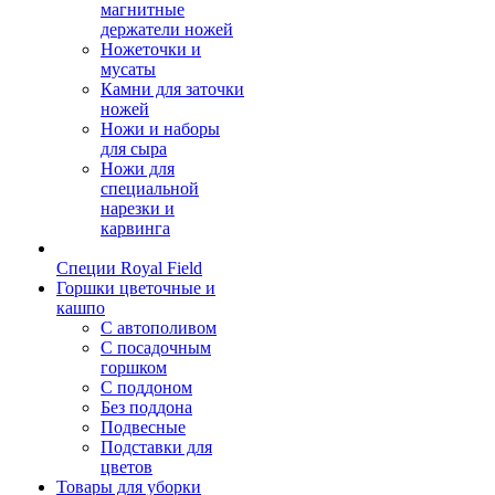
магнитные
держатели ножей
Ножеточки и
мусаты
Камни для заточки
ножей
Ножи и наборы
для сыра
Ножи для
специальной
нарезки и
карвинга
Специи Royal Field
Горшки цветочные и
кашпо
С автополивом
С посадочным
горшком
С поддоном
Без поддона
Подвесные
Подставки для
цветов
Товары для уборки