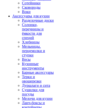
Сотейники
Сковороды
Воки
Аксессуары для кухни
Разделочные доски
Солонки,
перечницы и
ёмкости для
специй
Хлебницы
Мельницы.
перцемолки и
ступки
Весы
Кухонные
инструменты
Барные аксессуары
Терки и
овощерезки
Дуршлаги и сита
Сушилки для
посуды
Мелочи для кухни
Ланч-боксы и
контейнеры