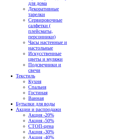
для дома
Декоративные
тарелки
Сервировочные
салфетки (
плейсматы,
персонники)
Часы настенные и
настольные
Искусственные
цветы и муляжи
Подсвечники и
свечи
Текстиль
Кухня
Спальня
Гостиная
Ванная
Бутылки для воды
Акции и распродажи
Акция -20%
Акция -50%
СТОП-цена
Акция -30%
Акция -40%