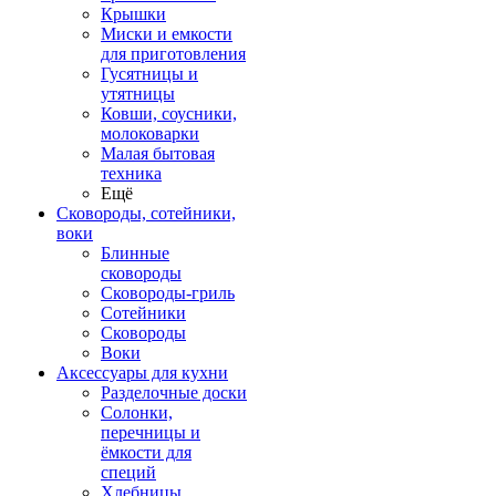
Крышки
Миски и емкости
для приготовления
Гусятницы и
утятницы
Ковши, соусники,
молоковарки
Малая бытовая
техника
Ещё
Сковороды, сотейники,
воки
Блинные
сковороды
Сковороды-гриль
Сотейники
Сковороды
Воки
Аксессуары для кухни
Разделочные доски
Солонки,
перечницы и
ёмкости для
специй
Хлебницы