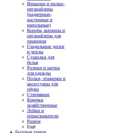
Вешалки и полки-
органайзеры
(надверные,
настенные и
напольные)
Короба, корзины и
органайзеры для
хранения
Гладильные доски
и чехлы
Сушилки для
белья
Ролики и щетки
для одежды
Полки, этажерки и
аксессуары для
обуви
Стремянки
Крючки
хозяйственные
Лейки и
опрыскиватели
Разное
Ещё
Бытовая химия