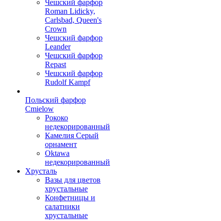
Чешский фарфор
Roman Lidicky,
Carlsbad, Queen's
Crown
Чешский фарфор
Leander
Чешский фарфор
Repast
Чешский фарфор
Rudolf Kampf
Польский фарфор
Сmielow
Рококо
недекорированный
Камелия Серый
орнамент
Oktawa
недекорированный
Хрусталь
Вазы для цветов
хрустальные
Конфетницы и
салатники
хрустальные