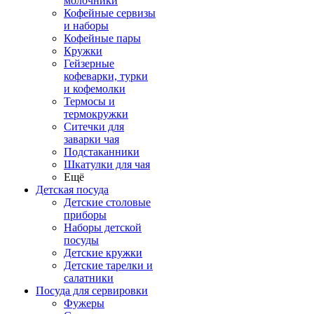
молочники
Кофейные сервизы
и наборы
Кофейные пары
Кружки
Гейзерные
кофеварки, турки
и кофемолки
Термосы и
термокружки
Ситечки для
заварки чая
Подстаканники
Шкатулки для чая
Ещё
Детская посуда
Детские столовые
приборы
Наборы детской
посуды
Детские кружки
Детские тарелки и
салатники
Посуда для сервировки
Фужеры