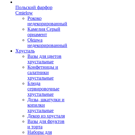
Польский фарфор
Сmielow
Рококо
недекорированный
Камелия Серый
орнамент
Oktawa
недекорированный
Хрусталь
Вазы для цветов
хрустальные
Конфетницы и
салатники
хрустальные
Блюда
сервировочные
хрустальные
Дозы, шкатулки и
копилки
хрустальные
Декор из хрусталя
Вазы для фруктов
и торта
Наборы для