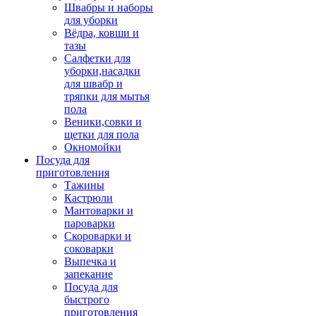
Швабры и наборы
для уборки
Вёдра, ковши и
тазы
Салфетки для
уборки,насадки
для швабр и
тряпки для мытья
пола
Веники,совки и
щетки для пола
Окномойки
Посуда для
приготовления
Тажины
Кастрюли
Мантоварки и
пароварки
Скороварки и
соковарки
Выпечка и
запекание
Посуда для
быстрого
приготовления