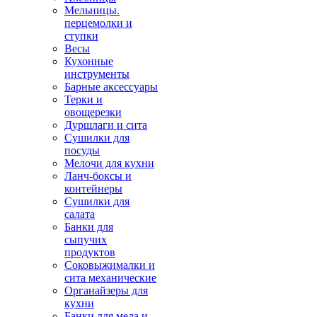
Мельницы.
перцемолки и
ступки
Весы
Кухонные
инструменты
Барные аксессуары
Терки и
овощерезки
Дуршлаги и сита
Сушилки для
посуды
Мелочи для кухни
Ланч-боксы и
контейнеры
Сушилки для
салата
Банки для
сыпучих
продуктов
Соковыжималки и
сита механические
Органайзеры для
кухни
Банки для меда и