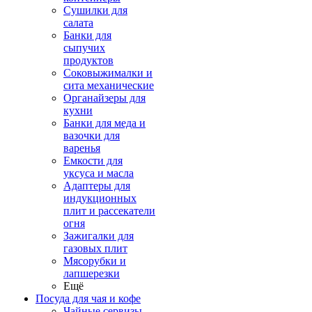
Сушилки для
салата
Банки для
сыпучих
продуктов
Соковыжималки и
сита механические
Органайзеры для
кухни
Банки для меда и
вазочки для
варенья
Емкости для
уксуса и масла
Адаптеры для
индукционных
плит и рассекатели
огня
Зажигалки для
газовых плит
Мясорубки и
лапшерезки
Ещё
Посуда для чая и кофе
Чайные сервизы