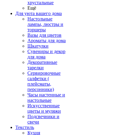
хрустальные
Ещё
Для уюта вашего дома
Настольные
лампы, люстры и
торшеры
Вазы для цветов
Ароматы для дома
Шкатулки
Сувениры и декор
для дома
Декоративные
тарелки
Сервировочные
салфетки (
плейсматы,
персонники)
Часы настенные и
настольные
Искусственные
цветы и муляжи
Подсвечники и
свечи
Текстиль
Кухня