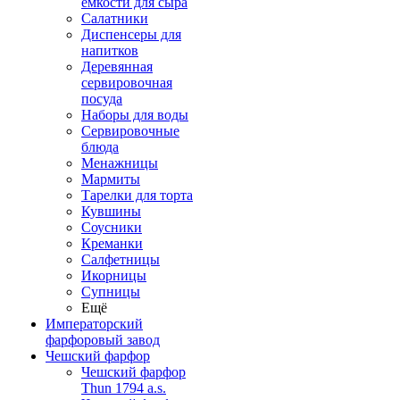
емкости для сыра
Салатники
Диспенсеры для
напитков
Деревянная
сервировочная
посуда
Наборы для воды
Сервировочные
блюда
Менажницы
Мармиты
Тарелки для торта
Кувшины
Соусники
Креманки
Салфетницы
Икорницы
Супницы
Ещё
Императорский
фарфоровый завод
Чешский фарфор
Чешский фарфор
Thun 1794 a.s.