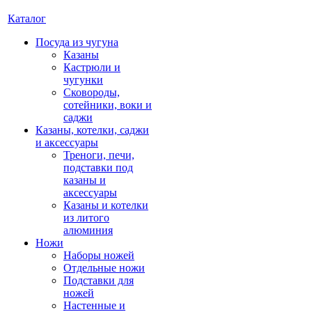
Каталог
Посуда из чугуна
Казаны
Кастрюли и
чугунки
Сковороды,
сотейники, воки и
саджи
Казаны, котелки, саджи
и аксессуары
Треноги, печи,
подставки под
казаны и
аксессуары
Казаны и котелки
из литого
алюминия
Ножи
Наборы ножей
Отдельные ножи
Подставки для
ножей
Настенные и