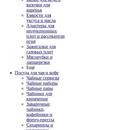
вазочки для
варенья
Емкости для
уксуса и масла
Адаптеры для
индукционных
плит и рассекатели
огня
Зажигалки для
газовых плит
Мясорубки и
лапшерезки
Ещё
Посуда для чая и кофе
Чайные сервизы
Чайные наборы
Чайные пары
Чайники для
кипячения
Заварочные
чайники,
кофейники и
френч-прессы
Сахарницы и