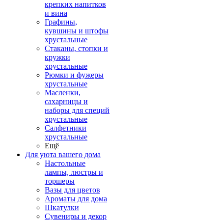
крепких напитков
и вина
Графины,
кувшины и штофы
хрустальные
Стаканы, стопки и
кружки
хрустальные
Рюмки и фужеры
хрустальные
Масленки,
сахарницы и
наборы для специй
хрустальные
Салфетники
хрустальные
Ещё
Для уюта вашего дома
Настольные
лампы, люстры и
торшеры
Вазы для цветов
Ароматы для дома
Шкатулки
Сувениры и декор