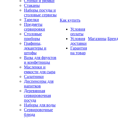
Стопки и рюмки
Стаканы
Наборы посуды и
столовые сервизы
Тарелки
Как купить
Предметы
сервировки
Условия
Столовые
оплаты
приборы
Условия
Магазины
Брен
Графины,
доставки
декантеры и
Гарантия
штофы
на товар
Вазы для фруктов
и конфетницы
Масленки и
емкости для сыра
Салатники
Диспенсеры для
напитков
Деревянная
сервировочная
посуда
Наборы для воды
Сервировочные
блюда