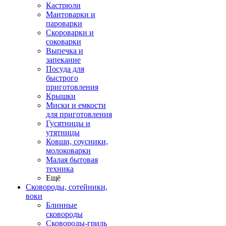
Кастрюли
Мантоварки и
пароварки
Скороварки и
соковарки
Выпечка и
запекание
Посуда для
быстрого
приготовления
Крышки
Миски и емкости
для приготовления
Гусятницы и
утятницы
Ковши, соусники,
молоковарки
Малая бытовая
техника
Ещё
Сковороды, сотейники,
воки
Блинные
сковороды
Сковороды-гриль