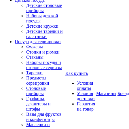
Детская посуда
Детские столовые
приборы
Наборы детской
посуды
Детские кружки
Детские тарелки и
салатники
Посуда для сервировки
Фужеры
Стопки и рюмки
Стаканы
Наборы посуды и
столовые сервизы
Тарелки
Как купить
Предметы
сервировки
Условия
Столовые
оплаты
приборы
Условия
Магазины
Брен
Графины,
доставки
декантеры и
Гарантия
штофы
на товар
Вазы для фруктов
и конфетницы
Масленки и