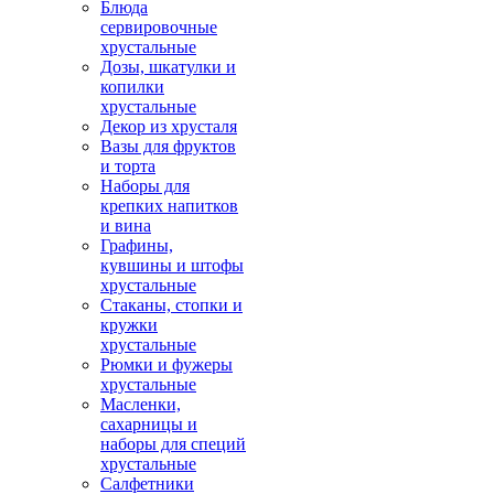
Блюда
сервировочные
хрустальные
Дозы, шкатулки и
копилки
хрустальные
Декор из хрусталя
Вазы для фруктов
и торта
Наборы для
крепких напитков
и вина
Графины,
кувшины и штофы
хрустальные
Стаканы, стопки и
кружки
хрустальные
Рюмки и фужеры
хрустальные
Масленки,
сахарницы и
наборы для специй
хрустальные
Салфетники