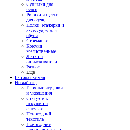
Сушилки для
белья
Ролики и щетки
для одежды
Полки, этажерки и
аксессуары для
обуви
Стремянки
Крючки
хозяйственные
Лейки и
опрыскиватели
Разное
Ещё
Бытовая химия
Новый год
Елочные игрушки
и украшения
Статуэтки,
игрушки и
фигурки
Новогодний
текстиль
Новогодние
венки, ветки, ели