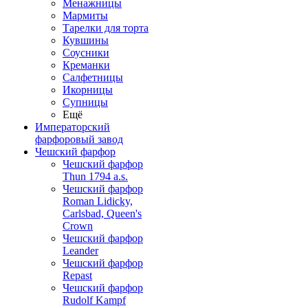
Менажницы
Мармиты
Тарелки для торта
Кувшины
Соусники
Креманки
Салфетницы
Икорницы
Супницы
Ещё
Императорский
фарфоровый завод
Чешский фарфор
Чешский фарфор
Thun 1794 a.s.
Чешский фарфор
Roman Lidicky,
Carlsbad, Queen's
Crown
Чешский фарфор
Leander
Чешский фарфор
Repast
Чешский фарфор
Rudolf Kampf