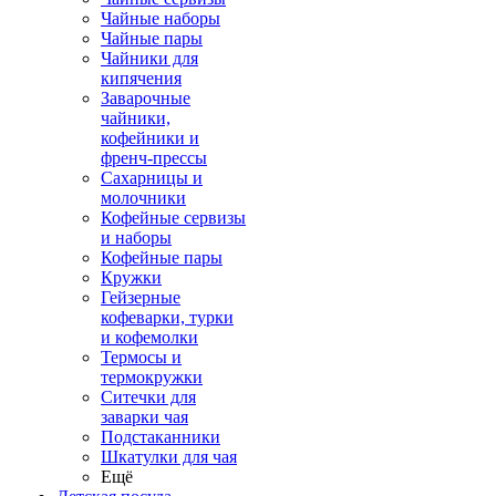
Чайные наборы
Чайные пары
Чайники для
кипячения
Заварочные
чайники,
кофейники и
френч-прессы
Сахарницы и
молочники
Кофейные сервизы
и наборы
Кофейные пары
Кружки
Гейзерные
кофеварки, турки
и кофемолки
Термосы и
термокружки
Ситечки для
заварки чая
Подстаканники
Шкатулки для чая
Ещё