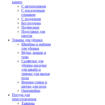
кашпо
С автополивом
С посадочным
горшком
С поддоном
Без поддона
Подвесные
Подставки для
цветов
Товары для уборки
Швабры и наборы
для уборки
Вёдра, ковши и
тазы
Салфетки для
уборки,насадки
для швабр и
тряпки для мытья
пола
Веники,совки и
щетки для пола
Окномойки
Посуда для
приготовления
Тажины