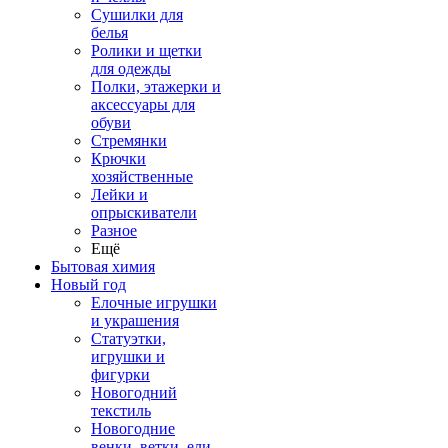
Сушилки для
белья
Ролики и щетки
для одежды
Полки, этажерки и
аксессуары для
обуви
Стремянки
Крючки
хозяйственные
Лейки и
опрыскиватели
Разное
Ещё
Бытовая химия
Новый год
Елочные игрушки
и украшения
Статуэтки,
игрушки и
фигурки
Новогодний
текстиль
Новогодние
венки, ветки, ели