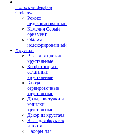
Польский фарфор
Сmielow
Рококо
недекорированный
Камелия Серый
орнамент
Oktawa
недекорированный
Хрусталь
Вазы для цветов
хрустальные
Конфетницы и
салатники
хрустальные
Блюда
сервировочные
хрустальные
Дозы, шкатулки и
копилки
хрустальные
Декор из хрусталя
Вазы для фруктов
и торта
Наборы для