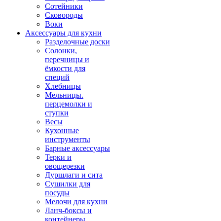
Сотейники
Сковороды
Воки
Аксессуары для кухни
Разделочные доски
Солонки,
перечницы и
ёмкости для
специй
Хлебницы
Мельницы.
перцемолки и
ступки
Весы
Кухонные
инструменты
Барные аксессуары
Терки и
овощерезки
Дуршлаги и сита
Сушилки для
посуды
Мелочи для кухни
Ланч-боксы и
контейнеры