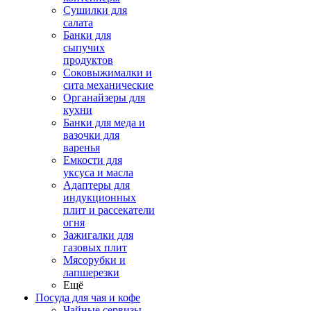
Сушилки для
салата
Банки для
сыпучих
продуктов
Соковыжималки и
сита механические
Органайзеры для
кухни
Банки для меда и
вазочки для
варенья
Емкости для
уксуса и масла
Адаптеры для
индукционных
плит и рассекатели
огня
Зажигалки для
газовых плит
Мясорубки и
лапшерезки
Ещё
Посуда для чая и кофе
Чайные сервизы