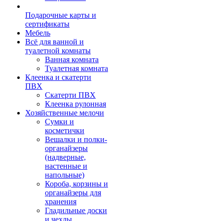
Подарочные карты и
сертификаты
Мебель
Всё для ванной и
туалетной комнаты
Ванная комната
Туалетная комната
Клеенка и скатерти
ПВХ
Скатерти ПВХ
Клеенка рулонная
Хозяйственные мелочи
Сумки и
косметички
Вешалки и полки-
органайзеры
(надверные,
настенные и
напольные)
Короба, корзины и
органайзеры для
хранения
Гладильные доски
и чехлы