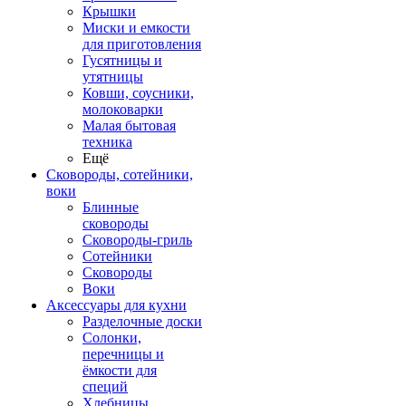
Крышки
Миски и емкости
для приготовления
Гусятницы и
утятницы
Ковши, соусники,
молоковарки
Малая бытовая
техника
Ещё
Сковороды, сотейники,
воки
Блинные
сковороды
Сковороды-гриль
Сотейники
Сковороды
Воки
Аксессуары для кухни
Разделочные доски
Солонки,
перечницы и
ёмкости для
специй
Хлебницы