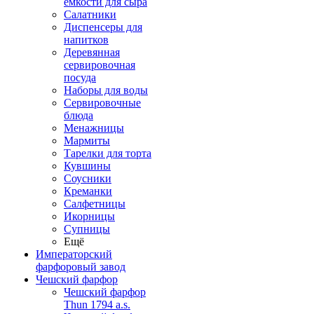
емкости для сыра
Салатники
Диспенсеры для
напитков
Деревянная
сервировочная
посуда
Наборы для воды
Сервировочные
блюда
Менажницы
Мармиты
Тарелки для торта
Кувшины
Соусники
Креманки
Салфетницы
Икорницы
Супницы
Ещё
Императорский
фарфоровый завод
Чешский фарфор
Чешский фарфор
Thun 1794 a.s.