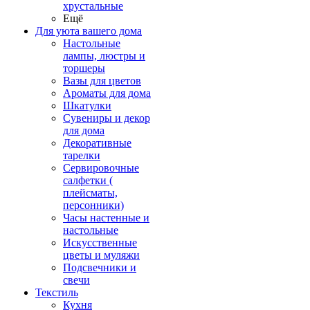
хрустальные
Ещё
Для уюта вашего дома
Настольные
лампы, люстры и
торшеры
Вазы для цветов
Ароматы для дома
Шкатулки
Сувениры и декор
для дома
Декоративные
тарелки
Сервировочные
салфетки (
плейсматы,
персонники)
Часы настенные и
настольные
Искусственные
цветы и муляжи
Подсвечники и
свечи
Текстиль
Кухня