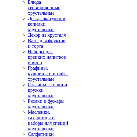
Блюда
сервировочные
хрустальные
Дозы, шкатулки и
копилки
хрустальные
Декор из хрусталя
Вазы для фруктов
и торта
Наборы для
крепких напитков
и вина
Графины,
кувшины и штофы
хрустальные
Стаканы, стопки и
кружки
хрустальные
Рюмки и фужеры
хрустальные
Масленки,
сахарницы и
наборы для специй
хрустальные
Салфетники