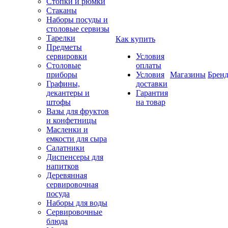
Стопки и рюмки
Стаканы
Наборы посуды и
столовые сервизы
Тарелки
Как купить
Предметы
сервировки
Условия
Столовые
оплаты
приборы
Условия
Магазины
Брен
Графины,
доставки
декантеры и
Гарантия
штофы
на товар
Вазы для фруктов
и конфетницы
Масленки и
емкости для сыра
Салатники
Диспенсеры для
напитков
Деревянная
сервировочная
посуда
Наборы для воды
Сервировочные
блюда