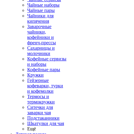
Чайные наборы
Чайные пары
Чайники для
кипячения
Заварочные
чайники,
кофейники и
френч-прессы
Сахарницы и
молочники
Кофейные сервизы
и наборы
Кофейные пары
Кружки
Гейзерные
кофеварки, турки
и кофемолки
Термосы и
термокружки
Ситечки для
заварки чая
Подстаканники
Шкатулки для чая
Ещё