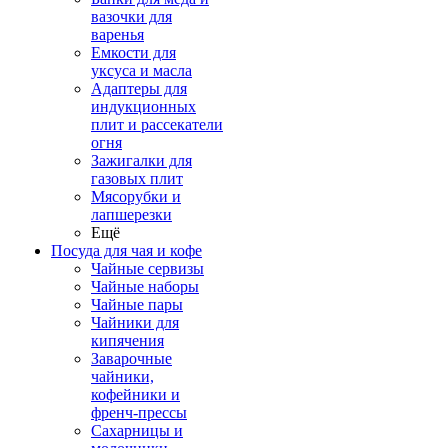
вазочки для
варенья
Емкости для
уксуса и масла
Адаптеры для
индукционных
плит и рассекатели
огня
Зажигалки для
газовых плит
Мясорубки и
лапшерезки
Ещё
Посуда для чая и кофе
Чайные сервизы
Чайные наборы
Чайные пары
Чайники для
кипячения
Заварочные
чайники,
кофейники и
френч-прессы
Сахарницы и