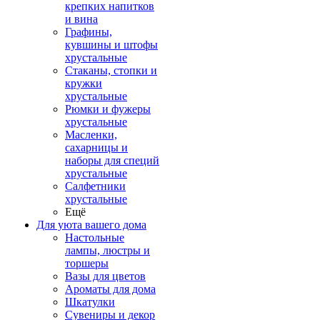
крепких напитков
и вина
Графины,
кувшины и штофы
хрустальные
Стаканы, стопки и
кружки
хрустальные
Рюмки и фужеры
хрустальные
Масленки,
сахарницы и
наборы для специй
хрустальные
Салфетники
хрустальные
Ещё
Для уюта вашего дома
Настольные
лампы, люстры и
торшеры
Вазы для цветов
Ароматы для дома
Шкатулки
Сувениры и декор