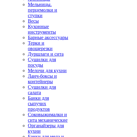
Мельницы.
перцемолки и
ступки
Весы
Кухонные
инструменты
Барные аксессуары
Терки и
овощерезки
Дуршлаги и сита
Сушилки для
посуды
Мелочи для кухни
Ланч-боксы и
контейнеры
Сушилки для
салата
Банки для
сыпучих
продуктов
Соковыжималки и
сита механические
Органайзеры для
кухни
Банки для меда и