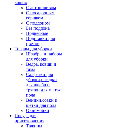
кашпо
С автополивом
С посадочным
горшком
С поддоном
Без поддона
Подвесные
Подставки для
цветов
Товары для уборки
Швабры и наборы
для уборки
Вёдра, ковши и
тазы
Салфетки для
уборки,насадки
для швабр и
тряпки для мытья
пола
Веники,совки и
щетки для пола
Окномойки
Посуда для
приготовления
Тажины