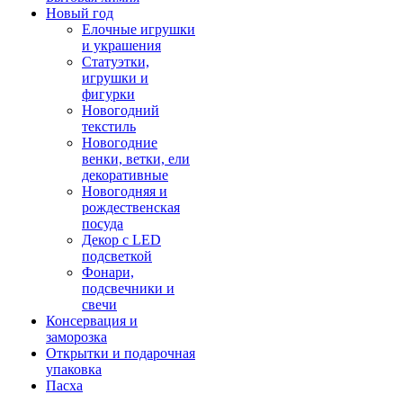
Новый год
Елочные игрушки
и украшения
Статуэтки,
игрушки и
фигурки
Новогодний
текстиль
Новогодние
венки, ветки, ели
декоративные
Новогодняя и
рождественская
посуда
Декор с LED
подсветкой
Фонари,
подсвечники и
свечи
Консервация и
заморозка
Открытки и подарочная
упаковка
Пасха