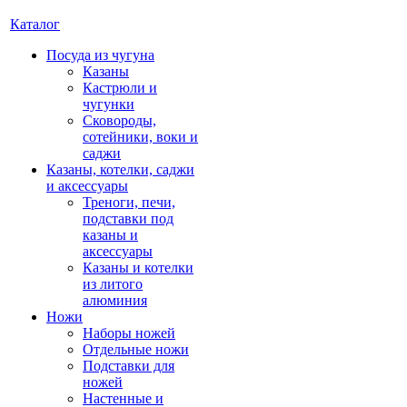
Каталог
Посуда из чугуна
Казаны
Кастрюли и
чугунки
Сковороды,
сотейники, воки и
саджи
Казаны, котелки, саджи
и аксессуары
Треноги, печи,
подставки под
казаны и
аксессуары
Казаны и котелки
из литого
алюминия
Ножи
Наборы ножей
Отдельные ножи
Подставки для
ножей
Настенные и