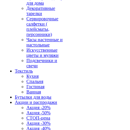
для дома
Декоративные
тарелки
Сервировочные
салфетки (
плейсматы,
персонники)
Часы настенные и
настольные
Искусственные
цветы и муляжи
Подсвечники и
свечи
Текстиль
Кухня
Спальня
Гостиная
Ванная
Бутылки для воды
Акции и распродажи
Акция -20%
Акция -50%
СТОП-цена
Акция -30%
Акция -40%