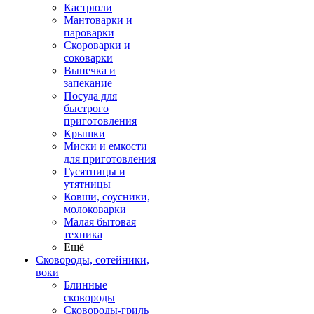
Кастрюли
Мантоварки и
пароварки
Скороварки и
соковарки
Выпечка и
запекание
Посуда для
быстрого
приготовления
Крышки
Миски и емкости
для приготовления
Гусятницы и
утятницы
Ковши, соусники,
молоковарки
Малая бытовая
техника
Ещё
Сковороды, сотейники,
воки
Блинные
сковороды
Сковороды-гриль