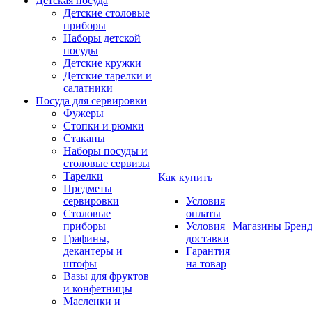
Детская посуда
Детские столовые
приборы
Наборы детской
посуды
Детские кружки
Детские тарелки и
салатники
Посуда для сервировки
Фужеры
Стопки и рюмки
Стаканы
Наборы посуды и
столовые сервизы
Тарелки
Как купить
Предметы
сервировки
Условия
Столовые
оплаты
приборы
Условия
Магазины
Брен
Графины,
доставки
декантеры и
Гарантия
штофы
на товар
Вазы для фруктов
и конфетницы
Масленки и