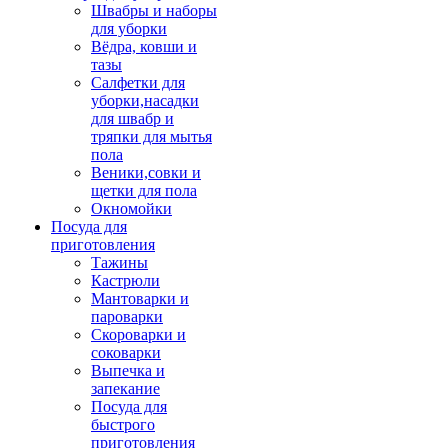
Швабры и наборы
для уборки
Вёдра, ковши и
тазы
Салфетки для
уборки,насадки
для швабр и
тряпки для мытья
пола
Веники,совки и
щетки для пола
Окномойки
Посуда для
приготовления
Тажины
Кастрюли
Мантоварки и
пароварки
Скороварки и
соковарки
Выпечка и
запекание
Посуда для
быстрого
приготовления