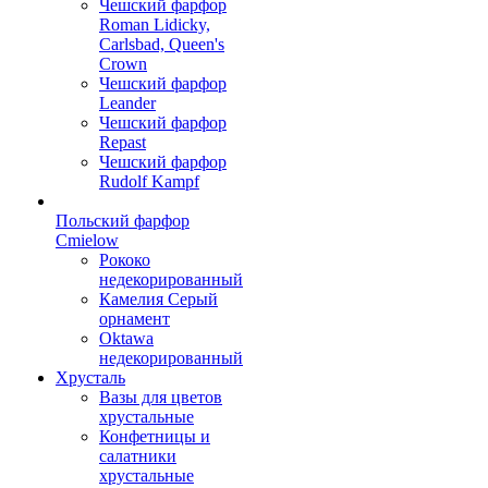
Чешский фарфор
Roman Lidicky,
Carlsbad, Queen's
Crown
Чешский фарфор
Leander
Чешский фарфор
Repast
Чешский фарфор
Rudolf Kampf
Польский фарфор
Сmielow
Рококо
недекорированный
Камелия Серый
орнамент
Oktawa
недекорированный
Хрусталь
Вазы для цветов
хрустальные
Конфетницы и
салатники
хрустальные