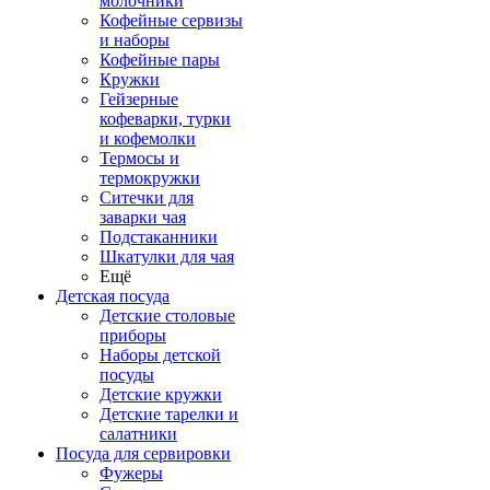
молочники
Кофейные сервизы
и наборы
Кофейные пары
Кружки
Гейзерные
кофеварки, турки
и кофемолки
Термосы и
термокружки
Ситечки для
заварки чая
Подстаканники
Шкатулки для чая
Ещё
Детская посуда
Детские столовые
приборы
Наборы детской
посуды
Детские кружки
Детские тарелки и
салатники
Посуда для сервировки
Фужеры