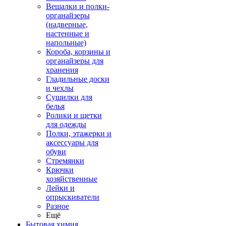
Вешалки и полки-
органайзеры
(надверные,
настенные и
напольные)
Короба, корзины и
органайзеры для
хранения
Гладильные доски
и чехлы
Сушилки для
белья
Ролики и щетки
для одежды
Полки, этажерки и
аксессуары для
обуви
Стремянки
Крючки
хозяйственные
Лейки и
опрыскиватели
Разное
Ещё
Бытовая химия