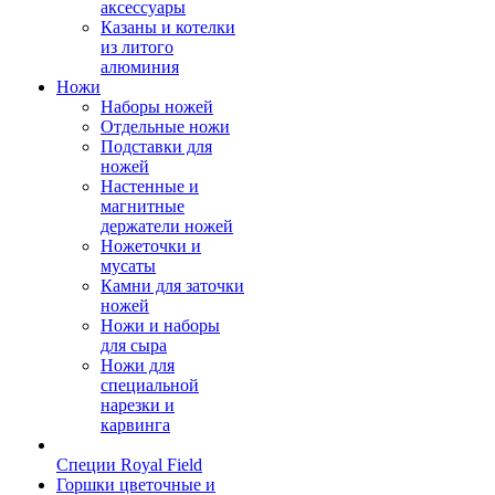
аксессуары
Казаны и котелки
из литого
алюминия
Ножи
Наборы ножей
Отдельные ножи
Подставки для
ножей
Настенные и
магнитные
держатели ножей
Ножеточки и
мусаты
Камни для заточки
ножей
Ножи и наборы
для сыра
Ножи для
специальной
нарезки и
карвинга
Специи Royal Field
Горшки цветочные и