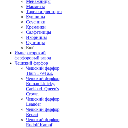
Менажницы
Мармиты
Тарелки для торта
Кувшины
Соусники
Креманки
Салфетницы
Икорницы
Супницы
Ещё
Императорский
фарфоровый завод
Чешский фарфор
Чешский фарфор
Thun 1794 a.s.
Чешский фарфор
Roman Lidicky,
Carlsbad, Queen's
Crown
Чешский фарфор
Leander
Чешский фарфор
Repast
Чешский фарфор
Rudolf Kampf