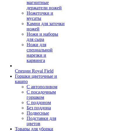
магнитные
держатели ножей
Ножеточки и
мусаты
Камни для заточки
ножей
Ножи и наборы
для сыра
Ножи для
специальной
нарезки и
карвинга
Специи Royal Field
Горшки цветочные и
кашпо
С автополивом
С посадочным
горшком
С поддоном
Без поддона
Подвесные
Подставки для
цветов
Товары для уборки