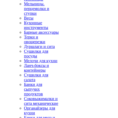
Мельницы.
перцемолки и
ступки
Весы
Кухонные
инструменты
Барные аксессуары
Терки и
овощерезки
Дуршлаги и сита
Сушилки для
посуды
Мелочи для кухни
Ланч-боксы и
контейнеры
Сушилки для
салата
Банки для
сыпучих
продуктов
Соковыжималки и
сита механические
Органайзеры для
кухни
Банки для меда и