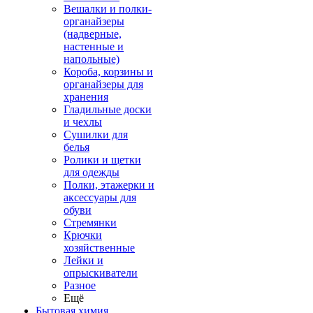
Вешалки и полки-
органайзеры
(надверные,
настенные и
напольные)
Короба, корзины и
органайзеры для
хранения
Гладильные доски
и чехлы
Сушилки для
белья
Ролики и щетки
для одежды
Полки, этажерки и
аксессуары для
обуви
Стремянки
Крючки
хозяйственные
Лейки и
опрыскиватели
Разное
Ещё
Бытовая химия