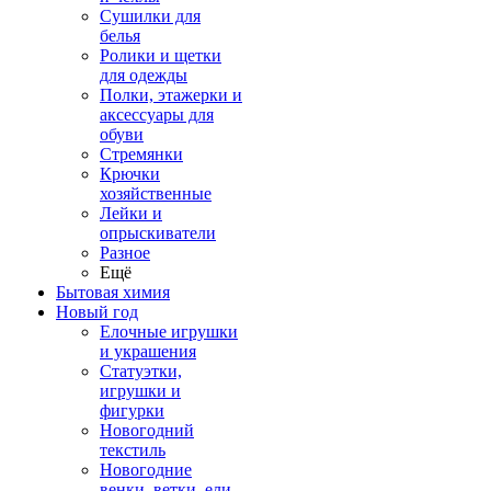
Сушилки для
белья
Ролики и щетки
для одежды
Полки, этажерки и
аксессуары для
обуви
Стремянки
Крючки
хозяйственные
Лейки и
опрыскиватели
Разное
Ещё
Бытовая химия
Новый год
Елочные игрушки
и украшения
Статуэтки,
игрушки и
фигурки
Новогодний
текстиль
Новогодние
венки, ветки, ели