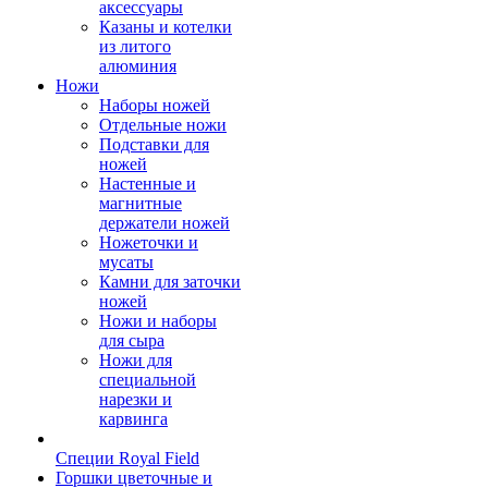
аксессуары
Казаны и котелки
из литого
алюминия
Ножи
Наборы ножей
Отдельные ножи
Подставки для
ножей
Настенные и
магнитные
держатели ножей
Ножеточки и
мусаты
Камни для заточки
ножей
Ножи и наборы
для сыра
Ножи для
специальной
нарезки и
карвинга
Специи Royal Field
Горшки цветочные и