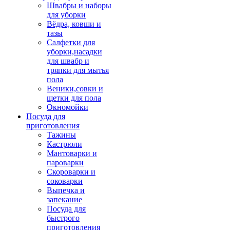
Швабры и наборы
для уборки
Вёдра, ковши и
тазы
Салфетки для
уборки,насадки
для швабр и
тряпки для мытья
пола
Веники,совки и
щетки для пола
Окномойки
Посуда для
приготовления
Тажины
Кастрюли
Мантоварки и
пароварки
Скороварки и
соковарки
Выпечка и
запекание
Посуда для
быстрого
приготовления