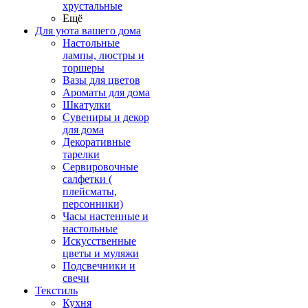
хрустальные
Ещё
Для уюта вашего дома
Настольные
лампы, люстры и
торшеры
Вазы для цветов
Ароматы для дома
Шкатулки
Сувениры и декор
для дома
Декоративные
тарелки
Сервировочные
салфетки (
плейсматы,
персонники)
Часы настенные и
настольные
Искусственные
цветы и муляжи
Подсвечники и
свечи
Текстиль
Кухня