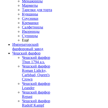
Менажницы
Мармиты
Тарелки для торта
Кувшины
Соусники
Креманки
Салфетницы
Икорницы
Супницы
Ещё
Императорский
фарфоровый завод
Чешский фарфор
Чешский фарфор
Thun 1794 a.s.
Чешский фарфор
Roman Lidicky,
Carlsbad, Queen's
Crown
Чешский фарфор
Leander
Чешский фарфор
Repast
Чешский фарфор
Rudolf Kampf