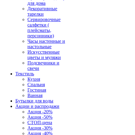
для дома
Декоративные
тарелки
Сервировочные
салфетки (
плейсматы,
персонники)
Часы настенные и
настольные
Искусственные
цветы и муляжи
Подсвечники и
свечи
Текстиль
Кухня
Спальня
Гостиная
Ванная
Бутылки для воды
Акции и распродажи
Акция -20%
Акция -50%
СТОП-цена
Акция -30%
Акция -40%