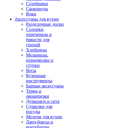
Сотейники
Сковороды
Воки
Аксессуары для кухни
Разделочные доски
Солонки,
перечницы и
ёмкости для
специй
Хлебницы
Мельницы.
перцемолки и
ступки
Весы
Кухонные
инструменты
Барные аксессуары
Терки и
овощерезки
Дуршлаги и сита
Сушилки для
посуды
Мелочи для кухни
Ланч-боксы и
контейнеры