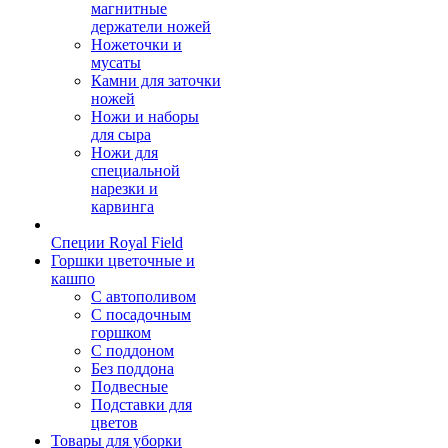
магнитные
держатели ножей
Ножеточки и
мусаты
Камни для заточки
ножей
Ножи и наборы
для сыра
Ножи для
специальной
нарезки и
карвинга
Специи Royal Field
Горшки цветочные и
кашпо
С автополивом
С посадочным
горшком
С поддоном
Без поддона
Подвесные
Подставки для
цветов
Товары для уборки