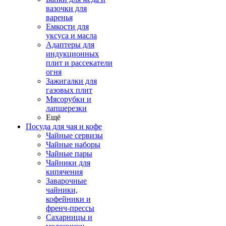
вазочки для
варенья
Емкости для
уксуса и масла
Адаптеры для
индукционных
плит и рассекатели
огня
Зажигалки для
газовых плит
Мясорубки и
лапшерезки
Ещё
Посуда для чая и кофе
Чайные сервизы
Чайные наборы
Чайные пары
Чайники для
кипячения
Заварочные
чайники,
кофейники и
френч-прессы
Сахарницы и