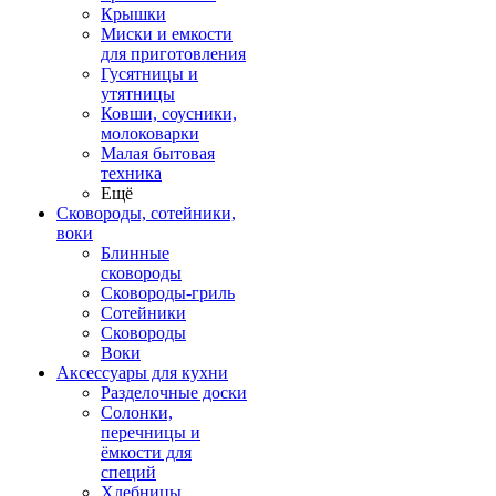
Крышки
Миски и емкости
для приготовления
Гусятницы и
утятницы
Ковши, соусники,
молоковарки
Малая бытовая
техника
Ещё
Сковороды, сотейники,
воки
Блинные
сковороды
Сковороды-гриль
Сотейники
Сковороды
Воки
Аксессуары для кухни
Разделочные доски
Солонки,
перечницы и
ёмкости для
специй
Хлебницы