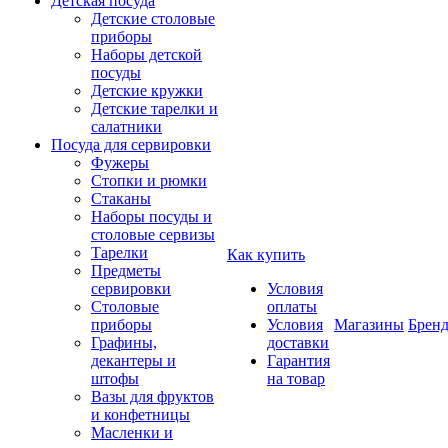
Детская посуда
Детские столовые
приборы
Наборы детской
посуды
Детские кружки
Детские тарелки и
салатники
Посуда для сервировки
Фужеры
Стопки и рюмки
Стаканы
Наборы посуды и
столовые сервизы
Тарелки
Как купить
Предметы
сервировки
Условия
Столовые
оплаты
приборы
Условия
Магазины
Брен
Графины,
доставки
декантеры и
Гарантия
штофы
на товар
Вазы для фруктов
и конфетницы
Масленки и