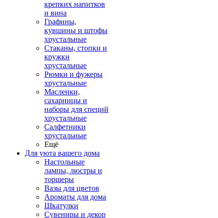
крепких напитков
и вина
Графины,
кувшины и штофы
хрустальные
Стаканы, стопки и
кружки
хрустальные
Рюмки и фужеры
хрустальные
Масленки,
сахарницы и
наборы для специй
хрустальные
Салфетники
хрустальные
Ещё
Для уюта вашего дома
Настольные
лампы, люстры и
торшеры
Вазы для цветов
Ароматы для дома
Шкатулки
Сувениры и декор