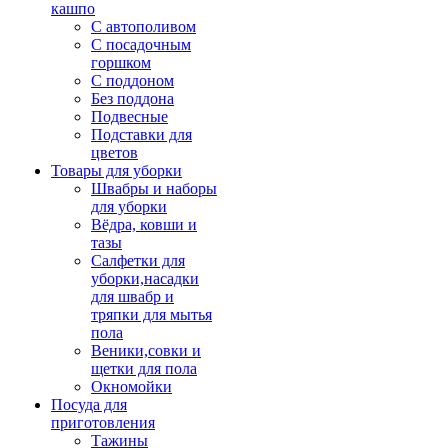
кашпо
С автополивом
С посадочным
горшком
С поддоном
Без поддона
Подвесные
Подставки для
цветов
Товары для уборки
Швабры и наборы
для уборки
Вёдра, ковши и
тазы
Салфетки для
уборки,насадки
для швабр и
тряпки для мытья
пола
Веники,совки и
щетки для пола
Окномойки
Посуда для
приготовления
Тажины