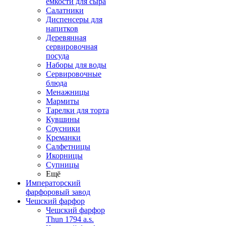
емкости для сыра
Салатники
Диспенсеры для
напитков
Деревянная
сервировочная
посуда
Наборы для воды
Сервировочные
блюда
Менажницы
Мармиты
Тарелки для торта
Кувшины
Соусники
Креманки
Салфетницы
Икорницы
Супницы
Ещё
Императорский
фарфоровый завод
Чешский фарфор
Чешский фарфор
Thun 1794 a.s.