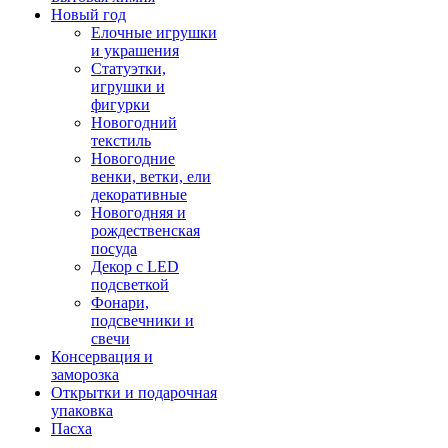
Новый год
Елочные игрушки
и украшения
Статуэтки,
игрушки и
фигурки
Новогодний
текстиль
Новогодние
венки, ветки, ели
декоративные
Новогодняя и
рождественская
посуда
Декор с LED
подсветкой
Фонари,
подсвечники и
свечи
Консервация и
заморозка
Открытки и подарочная
упаковка
Пасха