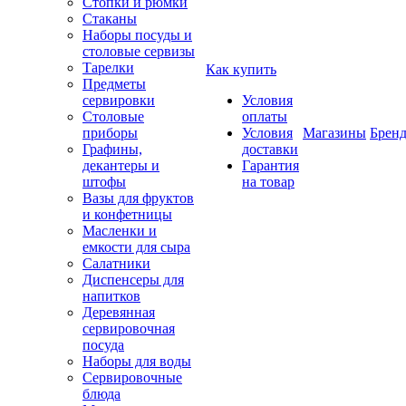
Стопки и рюмки
Стаканы
Наборы посуды и
столовые сервизы
Тарелки
Как купить
Предметы
сервировки
Условия
Столовые
оплаты
приборы
Условия
Магазины
Брен
Графины,
доставки
декантеры и
Гарантия
штофы
на товар
Вазы для фруктов
и конфетницы
Масленки и
емкости для сыра
Салатники
Диспенсеры для
напитков
Деревянная
сервировочная
посуда
Наборы для воды
Сервировочные
блюда