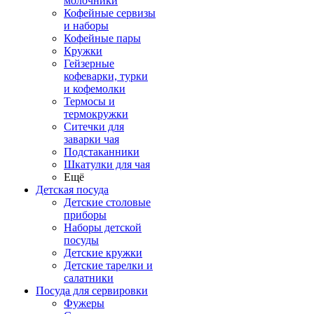
молочники
Кофейные сервизы
и наборы
Кофейные пары
Кружки
Гейзерные
кофеварки, турки
и кофемолки
Термосы и
термокружки
Ситечки для
заварки чая
Подстаканники
Шкатулки для чая
Ещё
Детская посуда
Детские столовые
приборы
Наборы детской
посуды
Детские кружки
Детские тарелки и
салатники
Посуда для сервировки
Фужеры