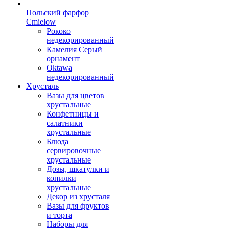
Польский фарфор
Сmielow
Рококо
недекорированный
Камелия Серый
орнамент
Oktawa
недекорированный
Хрусталь
Вазы для цветов
хрустальные
Конфетницы и
салатники
хрустальные
Блюда
сервировочные
хрустальные
Дозы, шкатулки и
копилки
хрустальные
Декор из хрусталя
Вазы для фруктов
и торта
Наборы для