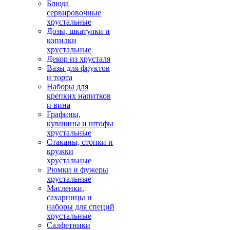
Блюда
сервировочные
хрустальные
Дозы, шкатулки и
копилки
хрустальные
Декор из хрусталя
Вазы для фруктов
и торта
Наборы для
крепких напитков
и вина
Графины,
кувшины и штофы
хрустальные
Стаканы, стопки и
кружки
хрустальные
Рюмки и фужеры
хрустальные
Масленки,
сахарницы и
наборы для специй
хрустальные
Салфетники