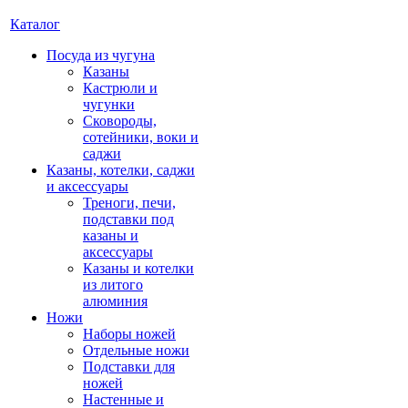
Каталог
Посуда из чугуна
Казаны
Кастрюли и
чугунки
Сковороды,
сотейники, воки и
саджи
Казаны, котелки, саджи
и аксессуары
Треноги, печи,
подставки под
казаны и
аксессуары
Казаны и котелки
из литого
алюминия
Ножи
Наборы ножей
Отдельные ножи
Подставки для
ножей
Настенные и