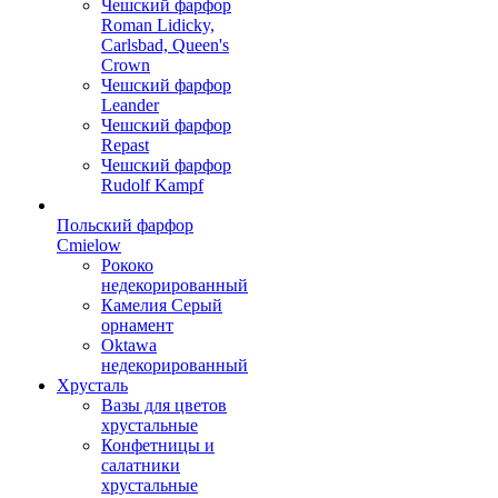
Чешский фарфор
Roman Lidicky,
Carlsbad, Queen's
Crown
Чешский фарфор
Leander
Чешский фарфор
Repast
Чешский фарфор
Rudolf Kampf
Польский фарфор
Сmielow
Рококо
недекорированный
Камелия Серый
орнамент
Oktawa
недекорированный
Хрусталь
Вазы для цветов
хрустальные
Конфетницы и
салатники
хрустальные