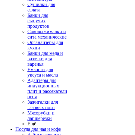
Сушилки для
салата
Банки для
сыпучих
продуктов
Соковыжималки и
сита механические
Органайзеры для
кухни
Банки для меда и
вазочки для
варенья
Емкости для
уксуса и масла
Адаптеры для
индукционных
плит и рассекатели
огня
Зажигалки для
газовых плит
Мясорубки и
лапшерезки
Ещё
Посуда для чая и кофе
Чайные сервизы