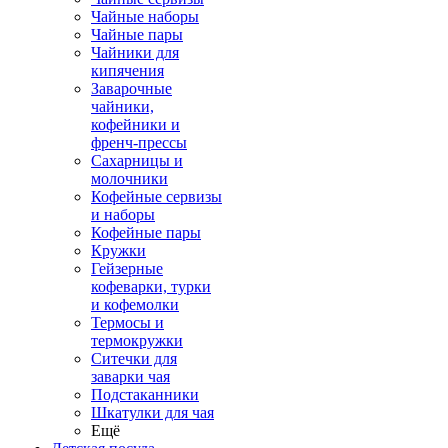
Чайные наборы
Чайные пары
Чайники для
кипячения
Заварочные
чайники,
кофейники и
френч-прессы
Сахарницы и
молочники
Кофейные сервизы
и наборы
Кофейные пары
Кружки
Гейзерные
кофеварки, турки
и кофемолки
Термосы и
термокружки
Ситечки для
заварки чая
Подстаканники
Шкатулки для чая
Ещё