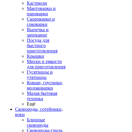
Кастрюли
Мантоварки и
пароварки
Скороварки и
соковарки
Выпечка и
запекание
Посуда для
быстрого
приготовления
Крышки
Миски и емкости
для приготовления
Гусятницы и
утятницы
Ковши, соусники,
молоковарки
Малая бытовая
техника
Ещё
Сковороды, сотейники,
воки
Блинные
сковороды
Сковороды-гриль