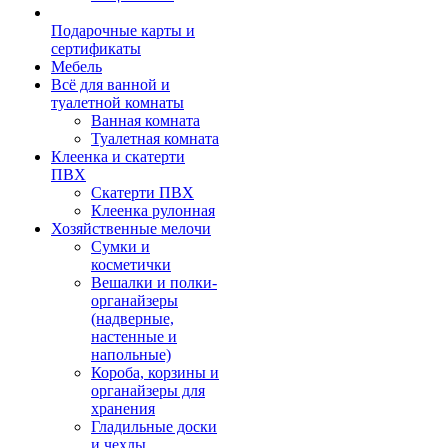
Подарочные карты и
сертификаты
Мебель
Всё для ванной и
туалетной комнаты
Ванная комната
Туалетная комната
Клеенка и скатерти
ПВХ
Скатерти ПВХ
Клеенка рулонная
Хозяйственные мелочи
Сумки и
косметички
Вешалки и полки-
органайзеры
(надверные,
настенные и
напольные)
Короба, корзины и
органайзеры для
хранения
Гладильные доски
и чехлы